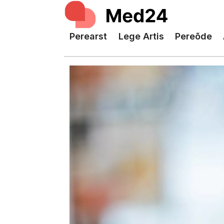
Perearst
Lege Artis
Pereõde