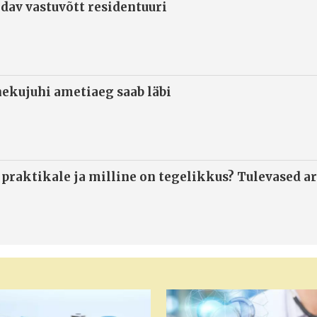
ndav vastuvõtt residentuuri
ekujuhi ametiaeg saab läbi
 praktikale ja milline on tegelikkus? Tulevased ar