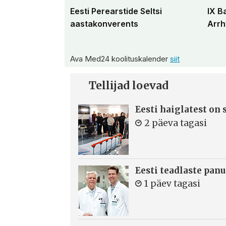
Eesti Perearstide Seltsi
IX B
aastakonverents
Arrh
Ava Med24 koolituskalender
siit
Tellijad loevad
Eesti haiglatest on
2 päeva tagasi
Eesti teadlaste panu
1 päev tagasi