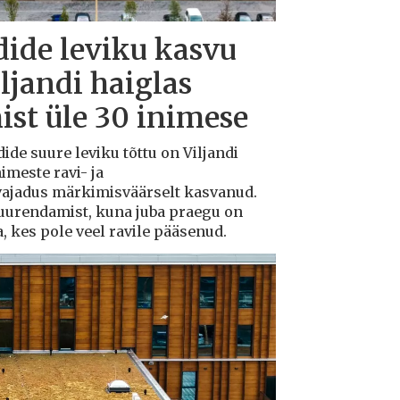
dide leviku kasvu
iljandi haiglas
ist üle 30 inimese
dide suure leviku tõttu on Viljandi
imeste ravi- ja
 vajadus märkimisväärselt kasvanud.
suurendamist, kuna juba praegu on
a, kes pole veel ravile pääsenud.