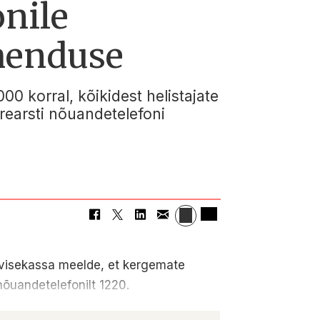
onile
ahenduse
 korral, kõikidest helistajate
erearsti nõuandetelefoni
ervisekassa meelde, et kergemate
 nõuandetelefonilt 1220.