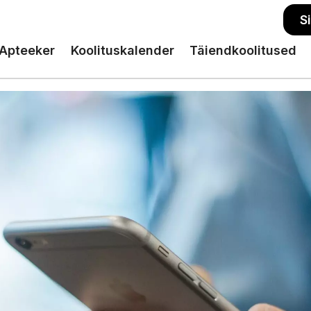
S
Apteeker
Koolituskalender
Täiendkoolitused