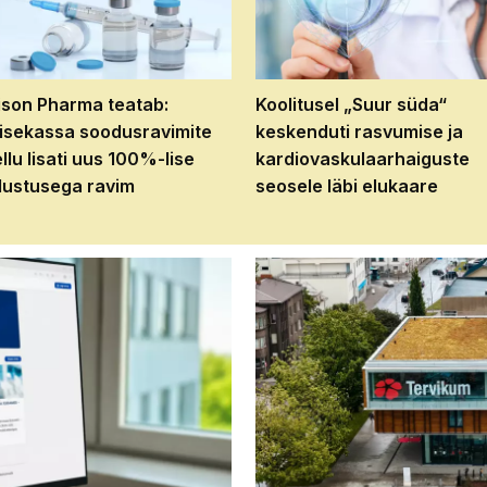
son Pharma teatab:
Koolitusel „Suur süda“
isekassa soodusravimite
keskenduti rasvumise ja
ellu lisati uus 100%-lise
kardiovaskulaarhaiguste
ustusega ravim
seosele läbi elukaare