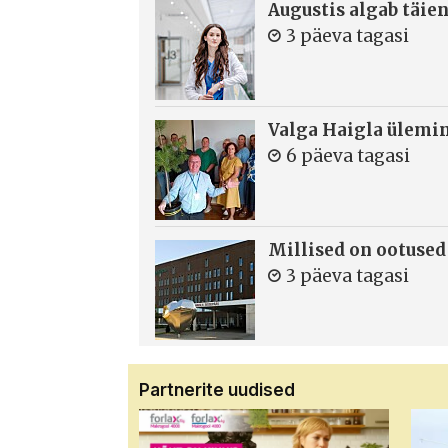
Augustis algab täie
3 päeva tagasi
Valga Haigla ülemin
6 päeva tagasi
Millised on ootused
3 päeva tagasi
Partnerite uudised