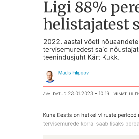
Ligi 88% pere
helistajatest
2022. aastal võeti nõuaandetel
tervisemuredest said nõustajat
teenindusjuht Kärt Kukk.
Madis Filippov
23.01.2023 - 10:19
AVALDATUD
VIIMATI UU
Kuna Eestis on hetkel viiruste perioo
tervisemurede korral saab lisaks perear