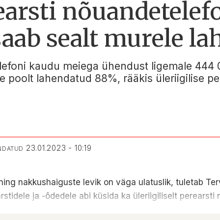
arsti nõuandetelef
 saab sealt murele l
efoni kaudu meiega ühendust ligemale 444 000
e poolt lahendatud 88%, rääkis üleriigilise p
23.01.2023 - 10:19
ENDATUD
d ning nakkushaiguste levik on väga ulatuslik, tuletab T
stidele ja -õdedele abi küsida ka üleriigiliselt perearsti