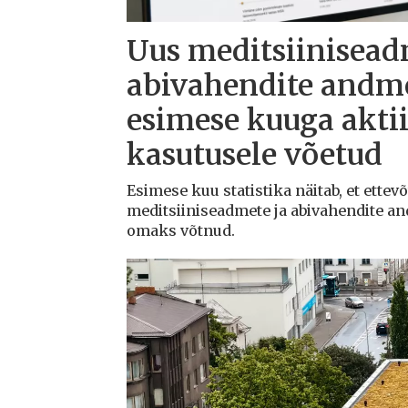
Uus meditsiinisead
abivahendite andm
esimese kuuga aktii
kasutusele võetud
Esimese kuu statistika näitab, et ettev
meditsiiniseadmete ja abivahendite a
omaks võtnud.