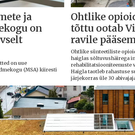
mete ja
Ohtlike opioi
ekogu on
tõttu ootab V
vselt
ravile pääsem
Ohtlike sünteetiliste opioi
haiglas sõltuvushäirega in
õtted on uue
rehabilitatsiooniteenuste
ndmekogu (MSA) kiiresti
Haigla taotleb rahastuse 
järjekorras üle 30 abivajaj