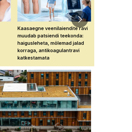
Kaasaegne veenilaiendite ravi
Veebiseminar:
muudab patsiendi teekonda:
patsiendi neere
haigusleheta, mõlemad jalad
tema tulevikku
korraga, antikoagulantravi
katkestamata