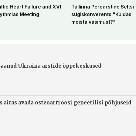
altic Heart Failure and XVI
Tallinna Perearstide Seltsi
ythmias Meeting
sügiskonverents "Kuidas
mõista väsimust?"
 saanud Ukraina arstide õppekeskused
s aitas avada osteoartroosi geneetilisi põhjuseid