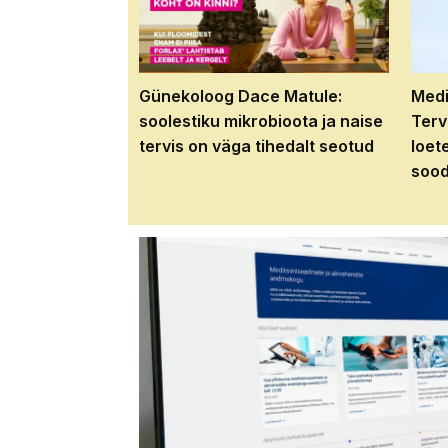
Günekoloog Dace Matule:
Medi
soolestiku mikrobioota ja naise
Terv
tervis on väga tihedalt seotud
loet
sood