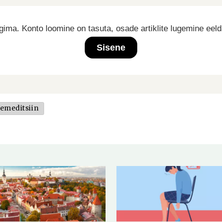
ima. Konto loomine on tasuta, osade artiklite lugemine eel
Sisene
emeditsiin