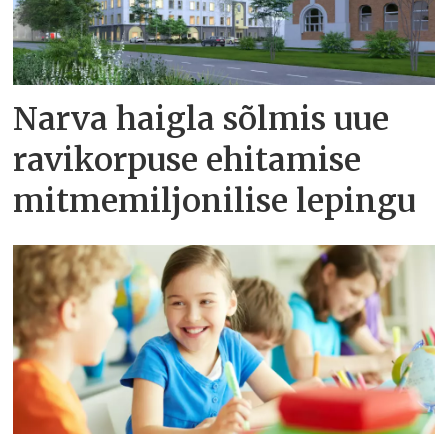
Narva haigla sõlmis uue
ravikorpuse ehitamise
mitmemiljonilise lepingu