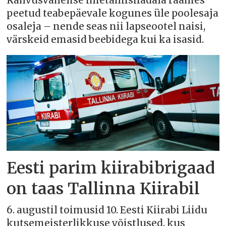
Rahvusvahelise imetamisnädala raames
peetud teabepäevale kogunes üle poolesaja
osaleja – nende seas nii lapseootel naisi,
värskeid emasid beebidega kui ka isasid.
Eesti parim kiirabibrigaad
on taas Tallinna Kiirabil
6. augustil toimusid 10. Eesti Kiirabi Liidu
kutsemeisterlikkuse võistlused, kus