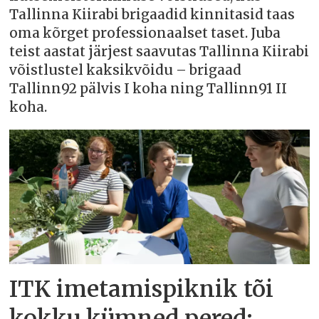
Tallinna Kiirabi brigaadid kinnitasid taas
oma kõrget professionaalset taset. Juba
teist aastat järjest saavutas Tallinna Kiirabi
võistlustel kaksikvõidu – brigaad
Tallinn92 pälvis I koha ning Tallinn91 II
koha.
ITK imetamispiknik tõi
kokku kümned pered: