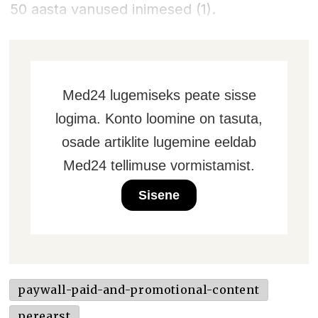
50 aasta vanused inimesed (1).
Med24 lugemiseks peate sisse
logima. Konto loomine on tasuta,
osade artiklite lugemine eeldab
Med24 tellimuse vormistamist.
Sisene
paywall-paid-and-promotional-content
perearst