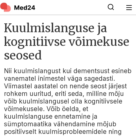
Kuulmislanguse ja
kognitiivse võimekuse
seosed
Nii kuulmislangust kui dementsust esineb
vanematel inimestel väga sagedasti.
Viimastel aastatel on nende seost järjest
rohkem uuritud, eriti seda, milline mõju
võib kuulmislangusel olla kognitiivsele
võimekusele. Võib öelda, et
kuulmislanguse ennetamine ja
sümptomaatika vähendamine mõjub
positiivselt kuulmisprobleemidele ning