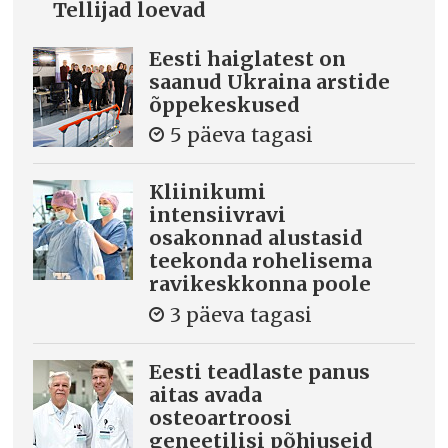
Tellijad loevad
Eesti haiglatest on
saanud Ukraina arstide
õppekeskused
5 päeva tagasi
Kliinikumi
intensiivravi
osakonnad alustasid
teekonda rohelisema
ravikeskkonna poole
3 päeva tagasi
Eesti teadlaste panus
aitas avada
osteoartroosi
geneetilisi põhjuseid