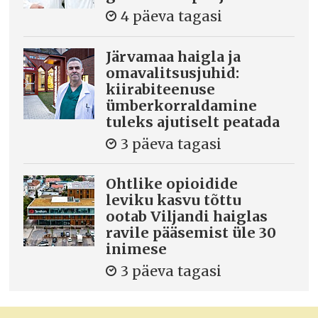
4 päeva tagasi
Järvamaa haigla ja
omavalitsusjuhid:
kiirabiteenuse
ümberkorraldamine
tuleks ajutiselt peatada
3 päeva tagasi
Ohtlike opioidide
leviku kasvu tõttu
ootab Viljandi haiglas
ravile pääsemist üle 30
inimese
3 päeva tagasi