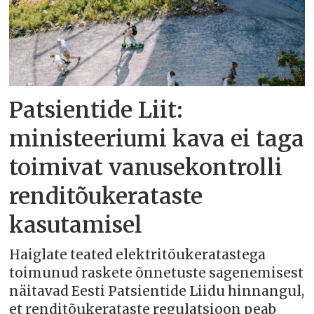
Patsientide Liit:
ministeeriumi kava ei taga
toimivat vanusekontrolli
renditõukerataste
kasutamisel
Haiglate teated elektritõukeratastega
toimunud raskete õnnetuste sagenemisest
näitavad Eesti Patsientide Liidu hinnangul,
et renditõukerataste regulatsioon peab