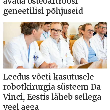
avada osteoartroosi
geneetilisi põhjuseid
Leedus võeti kasutusele
robotkirurgia süsteem Da
Vinci, Eestis läheb sellega
veel aega