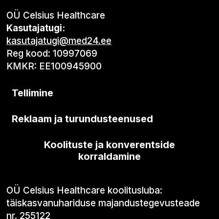
OÜ Celsius Healthcare
Kasutajatugi:
kasutajatugi@med24.ee
Reg kood: 10997069
KMKR: EE100945900
Tellimine
Reklaam ja turundusteenused
Koolituste ja konverentside
korraldamine
OÜ Celsius Healthcare koolitusluba:
täiskasvanuhariduse majandustegevusteade
nr. 255122