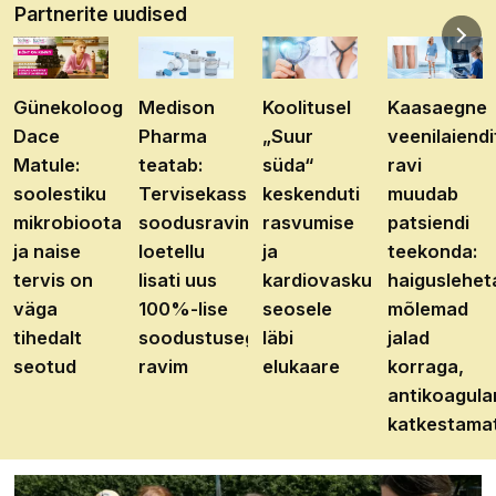
Partnerite uudised
Günekoloog
Medison
Koolitusel
Kaasaegne
Dace
Pharma
„Suur
veenilaiendi
Matule:
teatab:
süda“
ravi
soolestiku
Tervisekassa
keskenduti
muudab
mikrobioota
soodusravimite
rasvumise
patsiendi
ja naise
loetellu
ja
teekonda:
tervis on
lisati uus
kardiovaskulaarhaiguste
haiguslehet
väga
100%-lise
seosele
mõlemad
tihedalt
soodustusega
läbi
jalad
seotud
ravim
elukaare
korraga,
antikoagula
katkestama