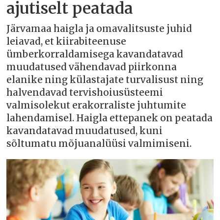
ajutiselt peatada
Järvamaa haigla ja omavalitsuste juhid
leiavad, et kiirabiteenuse
ümberkorraldamisega kavandatavad
muudatused vähendavad piirkonna
elanike ning külastajate turvalisust ning
halvendavad tervishoiusüsteemi
valmisolekut erakorraliste juhtumite
lahendamisel. Haigla ettepanek on peatada
kavandatavad muudatused, kuni
sõltumatu mõjuanalüüsi valmimiseni.