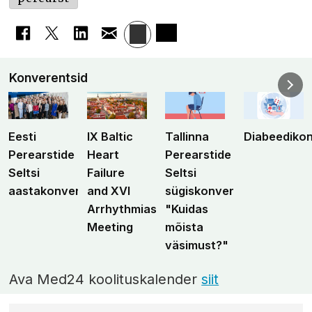
Konverentsid
Eesti
IX Baltic
Tallinna
Diabeediko
Perearstide
Heart
Perearstide
Seltsi
Failure
Seltsi
aastakonverents
and XVI
sügiskonverents
Arrhythmias
"Kuidas
Meeting
mõista
väsimust?"
Ava Med24 koolituskalender
siit