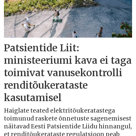
Patsientide Liit:
ministeeriumi kava ei taga
toimivat vanusekontrolli
renditõukerataste
kasutamisel
Haiglate teated elektritõukeratastega
toimunud raskete õnnetuste sagenemisest
näitavad Eesti Patsientide Liidu hinnangul,
et renditõukerataste regulatsioon peab