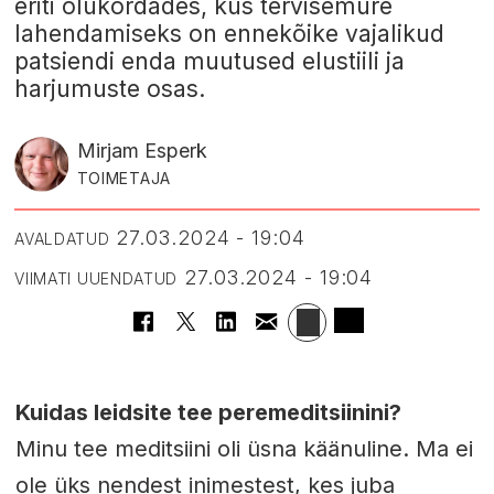
eriti olukordades, kus tervisemure
lahendamiseks on ennekõike vajalikud
patsiendi enda muutused elustiili ja
harjumuste osas.
Mirjam Esperk
TOIMETAJA
27.03.2024 - 19:04
AVALDATUD
27.03.2024 - 19:04
VIIMATI UUENDATUD
Kuidas leidsite tee peremeditsiinini?
Minu tee meditsiini oli üsna käänuline. Ma ei
ole üks nendest inimestest, kes juba