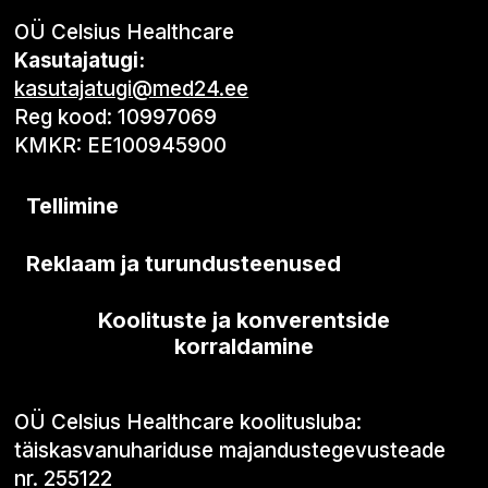
OÜ Celsius Healthcare
Kasutajatugi:
kasutajatugi@med24.ee
Reg kood: 10997069
KMKR: EE100945900
Tellimine
Reklaam ja turundusteenused
Koolituste ja konverentside
korraldamine
OÜ Celsius Healthcare koolitusluba:
täiskasvanuhariduse majandustegevusteade
nr. 255122