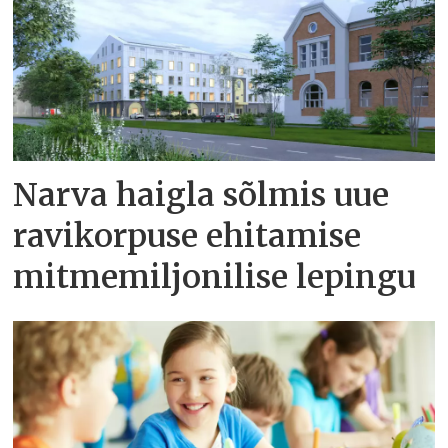
Narva haigla sõlmis uue
ravikorpuse ehitamise
mitmemiljonilise lepingu