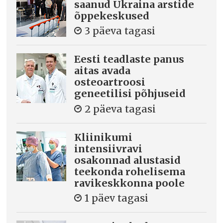
saanud Ukraina arstide
õppekeskused
3 päeva tagasi
Eesti teadlaste panus
aitas avada
osteoartroosi
geneetilisi põhjuseid
2 päeva tagasi
Kliinikumi
intensiivravi
osakonnad alustasid
teekonda rohelisema
ravikeskkonna poole
1 päev tagasi