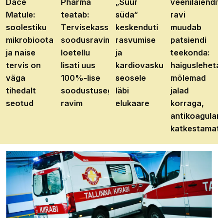
Dace
Pharma
„Suur
veenilaiendi
Matule:
teatab:
süda“
ravi
soolestiku
Tervisekassa
keskenduti
muudab
mikrobioota
soodusravimite
rasvumise
patsiendi
ja naise
loetellu
ja
teekonda:
tervis on
lisati uus
kardiovaskulaarhaiguste
haiguslehet
väga
100%-lise
seosele
mõlemad
tihedalt
soodustusega
läbi
jalad
seotud
ravim
elukaare
korraga,
antikoagula
katkestama