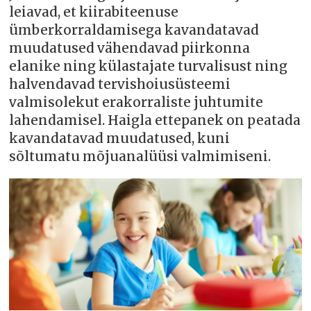
leiavad, et kiirabiteenuse
ümberkorraldamisega kavandatavad
muudatused vähendavad piirkonna
elanike ning külastajate turvalisust ning
halvendavad tervishoiusüsteemi
valmisolekut erakorraliste juhtumite
lahendamisel. Haigla ettepanek on peatada
kavandatavad muudatused, kuni
sõltumatu mõjuanalüüsi valmimiseni.