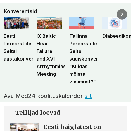
Konverentsid
Eesti
IX Baltic
Tallinna
Diabeediko
Perearstide
Heart
Perearstide
Seltsi
Failure
Seltsi
aastakonverents
and XVI
sügiskonverents
Arrhythmias
"Kuidas
Meeting
mõista
väsimust?"
Ava Med24 koolituskalender
siit
Tellijad loevad
Eesti haiglatest on