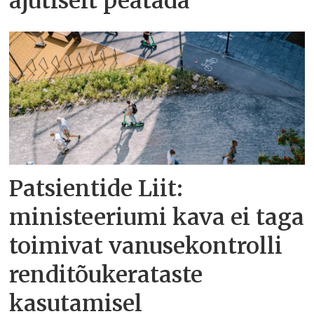
ajutiselt peatada
Patsientide Liit:
ministeeriumi kava ei taga
toimivat vanusekontrolli
renditõukerataste
kasutamisel