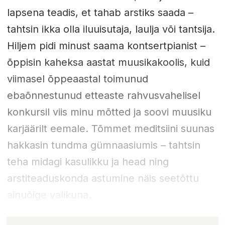
lapsena teadis, et tahab arstiks saada –
tahtsin ikka olla iluuisutaja, laulja või tantsija.
Hiljem pidi minust saama kontsertpianist –
õppisin kaheksa aastat muusikakoolis, kuid
viimasel õppeaastal toimunud
ebaõnnestunud etteaste rahvusvahelisel
konkursil viis minu mõtted ja soovi muusiku
karjäärilt eemale. Tõmmet meditsiini suunas
hakkasin tundma gümnaasiumis – tahtsin
teha midagi kasulikku ja head ning
arstiteaduskonda astumine näis seetõttu
ainuõige valikuna.