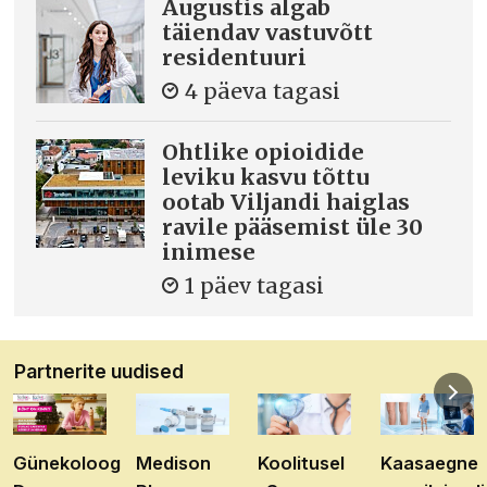
Augustis algab
täiendav vastuvõtt
residentuuri
4 päeva tagasi
Ohtlike opioidide
leviku kasvu tõttu
ootab Viljandi haiglas
ravile pääsemist üle 30
inimese
1 päev tagasi
Partnerite uudised
Günekoloog
Medison
Koolitusel
Kaasaegne