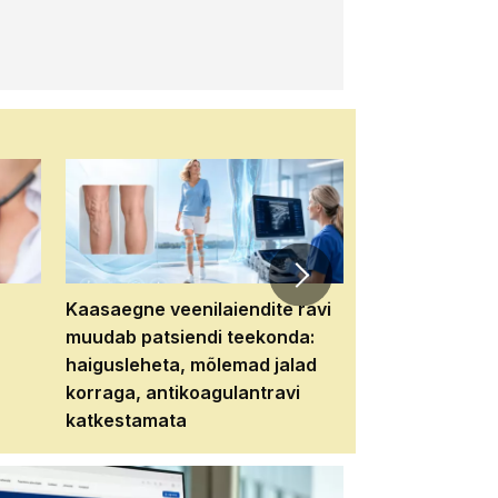
Kaasaegne veenilaiendite ravi
Veebiseminar:
muudab patsiendi teekonda:
patsiendi neere
haigusleheta, mõlemad jalad
tema tulevikku
korraga, antikoagulantravi
katkestamata