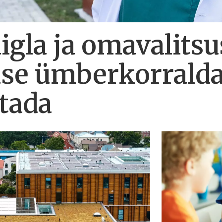
gla ja omavalitsu
use ümberkorrald
atada