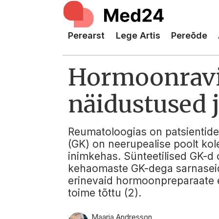
Perearst
Lege Artis
Pereõde
Hormoonravi
näidustused 
Reumatoloogias on patsientide
(GK) on neerupealise poolt kol
inimkehas. Sünteetilised GK-d o
kehaomaste GK-dega sarnaseid 
erinevaid hormoonpreparaate e
toime tõttu (2).
Maarja Andresson