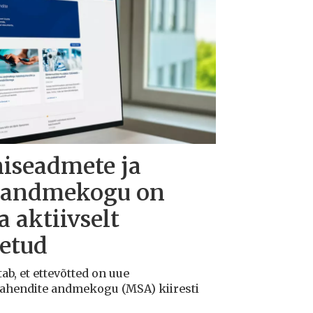
niseadmete ja
e andmekogu on
 aktiivselt
õetud
ab, et ettevõtted on uue
vahendite andmekogu (MSA) kiiresti