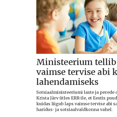
Ministeerium tellib
vaimse tervise abi 
lahendamiseks
Sotsiaalministeeriumi laste ja perede
Krista Järv ütles ERR-ile, et Eestis puu
kuidas liigub laps vaimse tervise abi s
haridus- ja sotsiaalvaldkonna vahel.