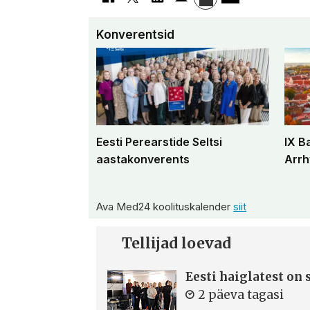
Konverentsid
Eesti Perearstide Seltsi
IX B
aastakonverents
Arrh
Ava Med24 koolituskalender
siit
Tellijad loevad
Eesti haiglatest on
2 päeva tagasi