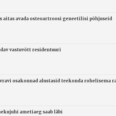
s aitas avada osteoartroosi geneetilisi põhjuseid
ndav vastuvõtt residentuuri
ivravi osakonnad alustasid teekonda rohelisema 
ekujuhi ametiaeg saab läbi