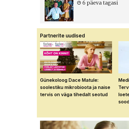
6 päeva tagasi
Partnerite uudised
Günekoloog Dace Matule:
Medi
soolestiku mikrobioota ja naise
Terv
tervis on väga tihedalt seotud
loet
sood