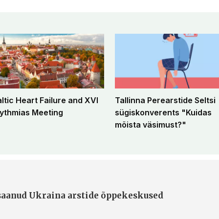
altic Heart Failure and XVI
Tallinna Perearstide Seltsi
ythmias Meeting
sügiskonverents "Kuidas
mõista väsimust?"
 saanud Ukraina arstide õppekeskused