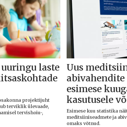
 uuringu laste
Uus meditsii
kitsaskohtade
abivahendit
esimese kuuga
kasutusele v
 osakonna projektijuht
dub terviklik ülevaade,
Esimese kuu statistika näit
aamisel tervishoiu-,
meditsiiniseadmete ja abi
omaks võtnud.