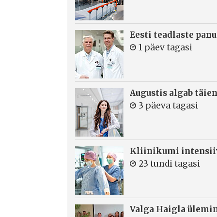
Eesti teadlaste panu
1 päev tagasi
Augustis algab täie
3 päeva tagasi
Kliinikumi intensi
23 tundi tagasi
Valga Haigla ülemin