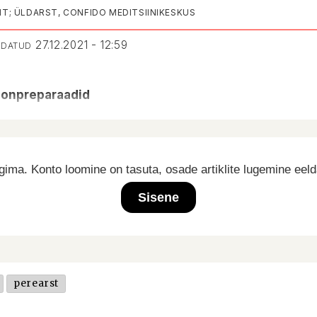
T; ÜLDARST, CONFIDO MEDITSIINIKESKUS
27.12.2021 - 12:59
NDATUD
oonpreparaadid
ima. Konto loomine on tasuta, osade artiklite lugemine eel
Sisene
perearst