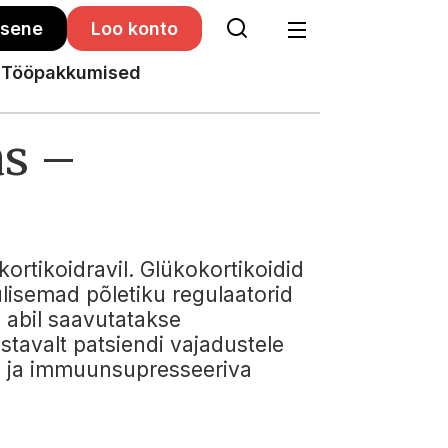
isene
Loo konto
Tööpakkumised
s –
rtikoidravil. Glükokortikoidid
lisemad põletiku regulaatorid
e abil saavutatakse
tavalt patsiendi vajadustele
e ja immuunsupresseeriva