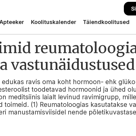
S
Apteeker
Koolituskalender
Täiendkoolitused
mid reumatoloogia
ja vastunäidustused
 edukas ravis oma koht hormoon- ehk glükoko
esteroolist toodetavad hormoonid ja ühed olu
n meditsiinis laialt levinud ravimigrupp, mill
toimeid. (1) Reumatoloogias kasutatakse vas
ri manustamisviisidel nende põletikuvastas