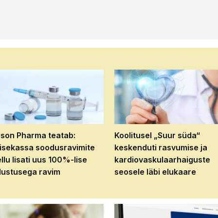
son Pharma teatab:
Koolitusel „Suur süda“
isekassa soodusravimite
keskenduti rasvumise ja
ellu lisati uus 100%-lise
kardiovaskulaarhaiguste
ustusega ravim
seosele läbi elukaare