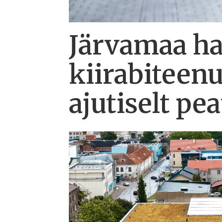
Järvamaa hai
kiirabiteen
ajutiselt pe