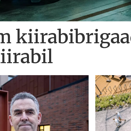
m kiirabibrigaa
iirabil