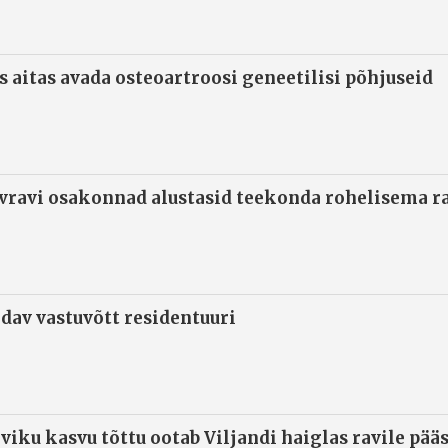
s aitas avada osteoartroosi geneetilisi põhjuseid
ivravi osakonnad alustasid teekonda rohelisema 
ndav vastuvõtt residentuuri
viku kasvu tõttu ootab Viljandi haiglas ravile pää