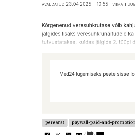
23.04.2025 - 10:55
AVALDATUD
VIIMATI U
Kõrgenenud veresuhkrutase võib kahjus
jälgides lisaks veresuhkrunäitudele ka 
tutvustatakse, kuidas jälgida 2. tüüpi 
Med24 lugemiseks peate sisse log
perearst
paywall-paid-and-promotio