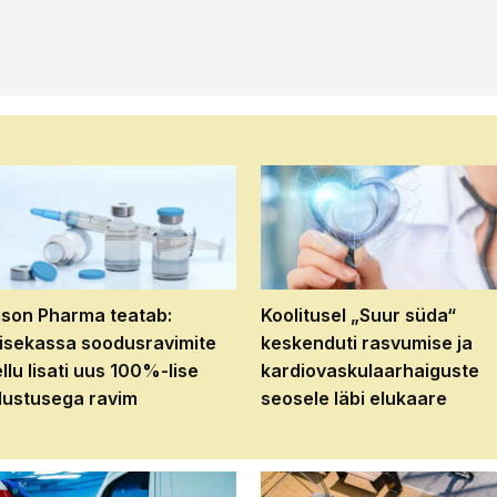
son Pharma teatab:
Koolitusel „Suur süda“
isekassa soodusravimite
keskenduti rasvumise ja
ellu lisati uus 100%-lise
kardiovaskulaarhaiguste
ustusega ravim
seosele läbi elukaare