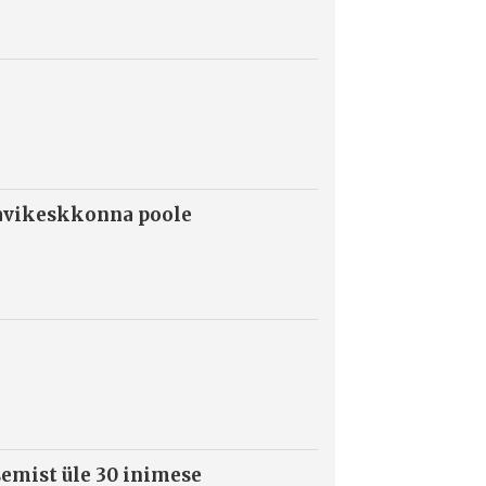
ravikeskkonna poole
semist üle 30 inimese