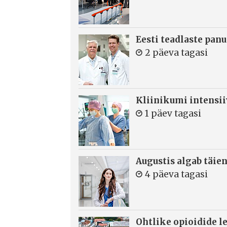
Eesti teadlaste panu
2 päeva tagasi
Kliinikumi intensi
1 päev tagasi
Augustis algab täie
4 päeva tagasi
Ohtlike opioidide le