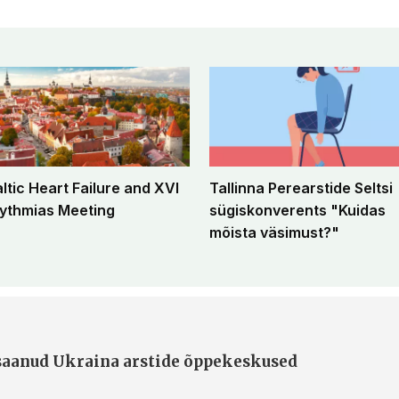
altic Heart Failure and XVI
Tallinna Perearstide Seltsi
ythmias Meeting
sügiskonverents "Kuidas
mõista väsimust?"
 saanud Ukraina arstide õppekeskused