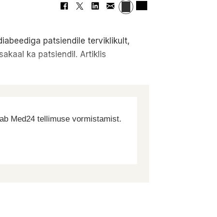
beediga patsiendile terviklikult,
kaal ka patsiendil. Artiklis
dab Med24 tellimuse vormistamist.