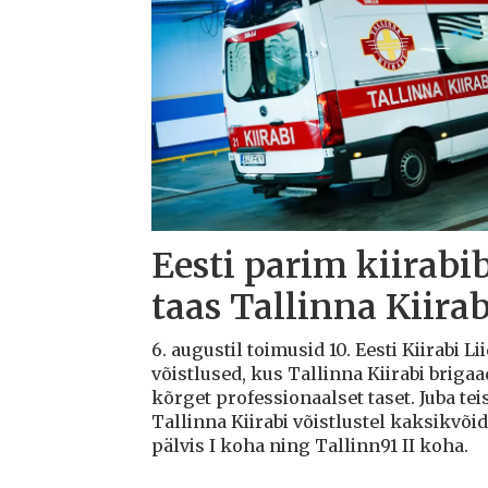
Eesti parim kiirabi
taas Tallinna Kiirab
6. augustil toimusid 10. Eesti Kiirabi 
võistlused, kus Tallinna Kiirabi briga
kõrget professionaalset taset. Juba teis
Tallinna Kiirabi võistlustel kaksikvõi
pälvis I koha ning Tallinn91 II koha.