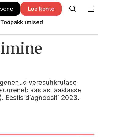
isene
Loo konto
Tööpakkumised
lgimine
õrgenenud veresuhkrutase
s suureneb aastast aastasse
. Eestis diagnoositi 2023.