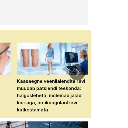
Kaasaegne veenilaiendite ravi
Veebiseminar:
muudab patsiendi teekonda:
patsiendi neere
haigusleheta, mõlemad jalad
tema tulevikku
korraga, antikoagulantravi
katkestamata