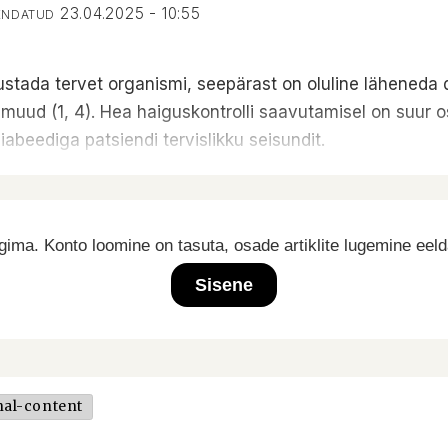
23.04.2025 - 10:55
UENDATUD
tada tervet organismi, seepärast on oluline läheneda dia
muud (1, 4). Hea haiguskontrolli saavutamisel on suur osa
diabeediga patsiendi tervislikku seisundit.
ima. Konto loomine on tasuta, osade artiklite lugemine eel
Sisene
nal-content