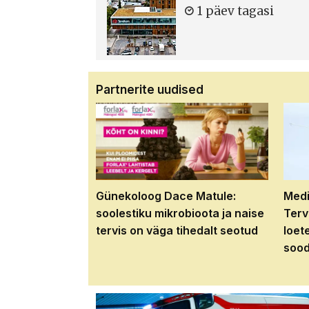
1 päev tagasi
Partnerite uudised
Günekoloog Dace Matule:
Medi
soolestiku mikrobioota ja naise
Terv
tervis on väga tihedalt seotud
loet
sood