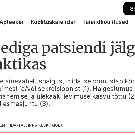
S
Apteeker
Koolituskalender
Täiendkoolitused
eediga patsiendi jä
aktikas
line ainevahetushaigus, mida iseloomustab k
toimest ja/või sekretsioonist (1). Haigestumu
anemise ja ülekaalu levimuse kasvu tõttu (2)
i esmasjuhtu (3).
ENT, IDA-TALLINNA KESKHAIGLA