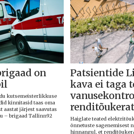
brigaad on
Patsientide L
il
kava ei taga 
vanusekontro
Liidu kutsemeisterlikkuse
adid kinnitasid taas oma
renditõukera
t aastat järjest saavutas
du – brigaad Tallinn92
Haiglate teated elektritõ
õnnetuste sagenemisest näi
hinnangul, et renditõuker