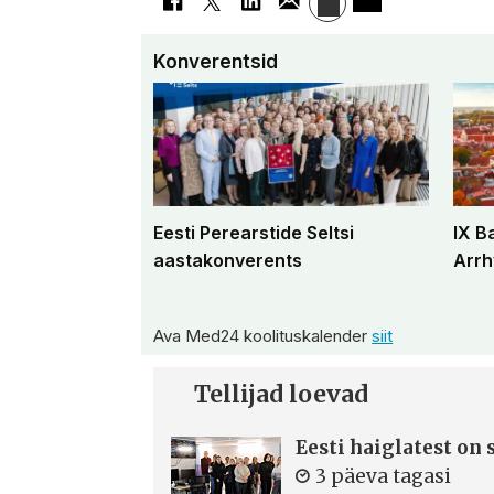
Konverentsid
Eesti Perearstide Seltsi
IX B
aastakonverents
Arrh
Ava Med24 koolituskalender
siit
Tellijad loevad
Eesti haiglatest on
3 päeva tagasi