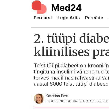
Perearst
Lege Artis
Pereõde
2. tüüpi diab
kliinilises pr
Teist tüüpi diabeet on krooni
tingituna insuliini vähenenud 
terves maailmas rahvastiku van
aastal 6000 teist tüüpi diabeed
Katariina Past
ENDOKRINOLOOGIA ERIALA ARST-RESID