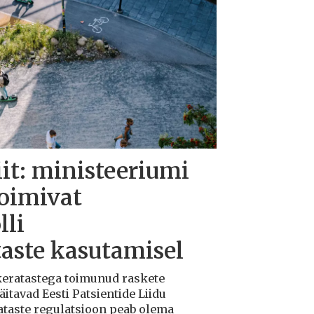
iit: ministeeriumi
toimivat
lli
taste kasutamisel
ukeratastega toimunud raskete
tavad Eesti Patsientide Liidu
ataste regulatsioon peab olema