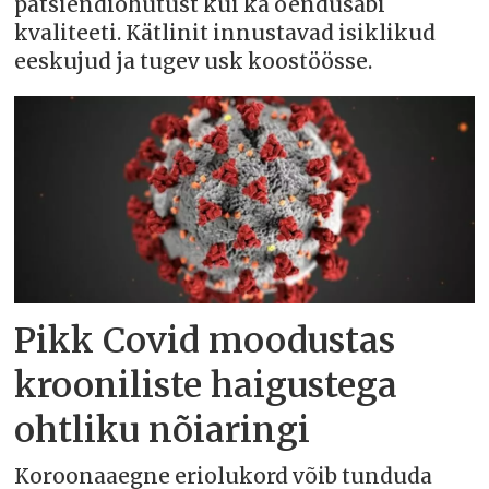
patsiendiohutust kui ka õendusabi
kvaliteeti. Kätlinit innustavad isiklikud
eeskujud ja tugev usk koostöösse.
Pikk Covid moodustas
krooniliste haigustega
ohtliku nõiaringi
Koroonaaegne eriolukord võib tunduda