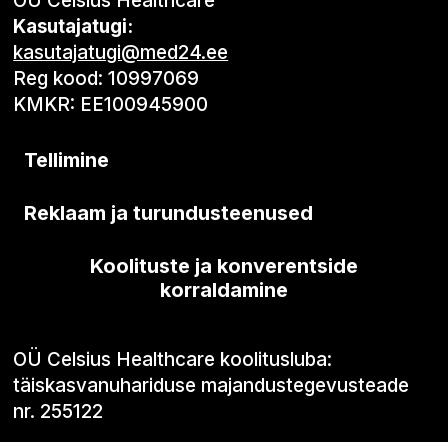
OÜ Celsius Healthcare
Kasutajatugi:
kasutajatugi@med24.ee
Reg kood: 10997069
KMKR: EE100945900
Tellimine
Reklaam ja turundusteenused
Koolituste ja konverentside
korraldamine
OÜ Celsius Healthcare koolitusluba:
täiskasvanuhariduse majandustegevusteade
nr. 255122