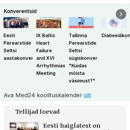
Konverentsid
Eesti
IX Baltic
Tallinna
Diabeediko
Perearstide
Heart
Perearstide
Seltsi
Failure
Seltsi
aastakonverents
and XVI
sügiskonverents
Arrhythmias
"Kuidas
Meeting
mõista
väsimust?"
Ava Med24 koolituskalender
siit
Tellijad loevad
Eesti haiglatest on