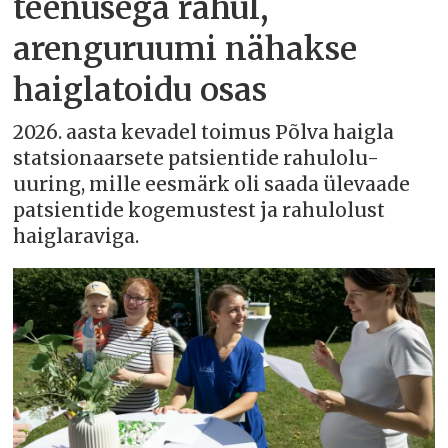
teenusega rahul,
arenguruumi nähakse
haiglatoidu osas
2026. aasta kevadel toimus Põlva haigla
statsionaarsete patsientide rahulolu-
uuring, mille eesmärk oli saada ülevaade
patsientide kogemustest ja rahulolust
haiglaraviga.