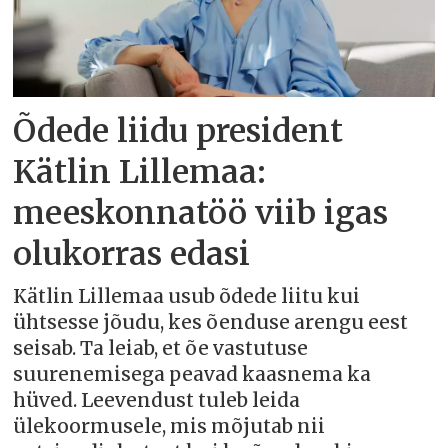
Õdede liidu president
Kätlin Lillemaa:
meeskonnatöö viib igas
olukorras edasi
Kätlin Lillemaa usub õdede liitu kui
ühtsesse jõudu, kes õenduse arengu eest
seisab. Ta leiab, et õe vastutuse
suurenemisega peavad kaasnema ka
hüved. Leevendust tuleb leida
ülekoormusele, mis mõjutab nii