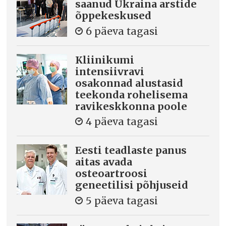
saanud Ukraina arstide
õppekeskused
6 päeva tagasi
Kliinikumi
intensiivravi
osakonnad alustasid
teekonda rohelisema
ravikeskkonna poole
4 päeva tagasi
Eesti teadlaste panus
aitas avada
osteoartroosi
geneetilisi põhjuseid
5 päeva tagasi