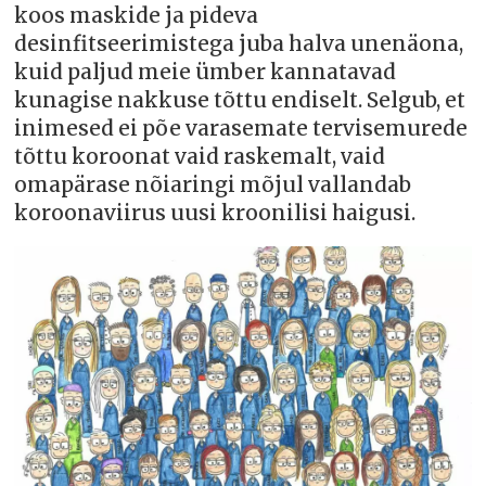
koos maskide ja pideva
desinfitseerimistega juba halva unenäona,
kuid paljud meie ümber kannatavad
kunagise nakkuse tõttu endiselt. Selgub, et
inimesed ei põe varasemate tervisemurede
tõttu koroonat vaid raskemalt, vaid
omapärase nõiaringi mõjul vallandab
koroonaviirus uusi kroonilisi haigusi.