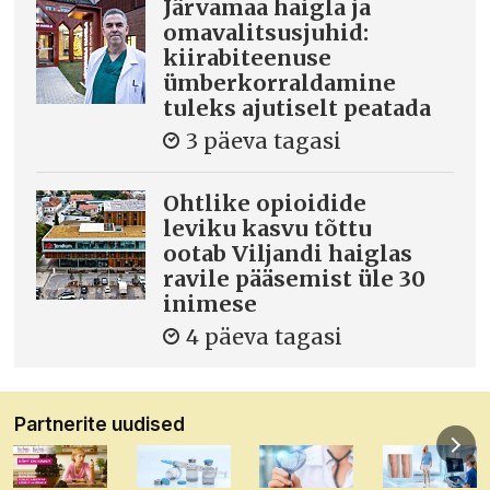
Järvamaa haigla ja
omavalitsusjuhid:
kiirabiteenuse
ümberkorraldamine
tuleks ajutiselt peatada
3 päeva tagasi
Ohtlike opioidide
leviku kasvu tõttu
ootab Viljandi haiglas
ravile pääsemist üle 30
inimese
4 päeva tagasi
Partnerite uudised