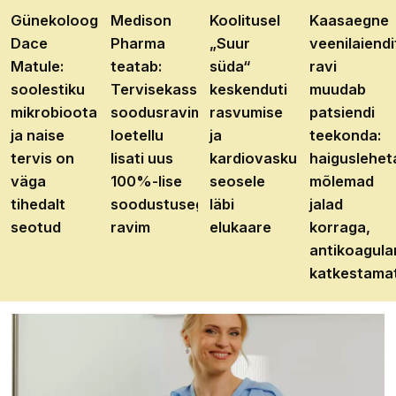
Günekoloog
Medison
Koolitusel
Kaasaegne
Dace
Pharma
„Suur
veenilaiendi
Matule:
teatab:
süda“
ravi
soolestiku
Tervisekassa
keskenduti
muudab
mikrobioota
soodusravimite
rasvumise
patsiendi
ja naise
loetellu
ja
teekonda:
tervis on
lisati uus
kardiovaskulaarhaiguste
haiguslehet
väga
100%-lise
seosele
mõlemad
tihedalt
soodustusega
läbi
jalad
seotud
ravim
elukaare
korraga,
antikoagula
katkestama