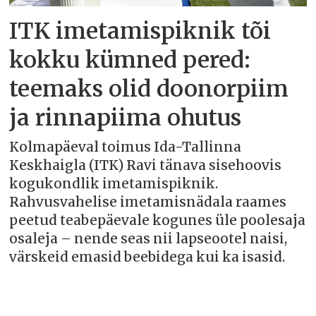
ITK imetamispiknik tõi
kokku kümned pered:
teemaks olid doonorpiim
ja rinnapiima ohutus
Kolmapäeval toimus Ida-Tallinna
Keskhaigla (ITK) Ravi tänava sisehoovis
kogukondlik imetamispiknik.
Rahvusvahelise imetamisnädala raames
peetud teabepäevale kogunes üle poolesaja
osaleja – nende seas nii lapseootel naisi,
värskeid emasid beebidega kui ka isasid.