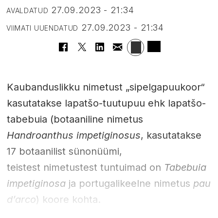
27.09.2023 - 21:34
AVALDATUD
27.09.2023 - 21:34
VIIMATI UUENDATUD
Kaubanduslikku nimetust „sipelgapuukoor“
kasutatakse lapatšo-tuutupuu ehk lapatšo-
tabebuia (botaaniline nimetus
Handroanthus impetiginosus
, kasutatakse
17 botaanilist sünonüümi,
teistest nimetustest tuntuimad on
Tabebuia
impetiginosa
ja portugalikeelne nimetus
pau
d’arco
) koore kohta.