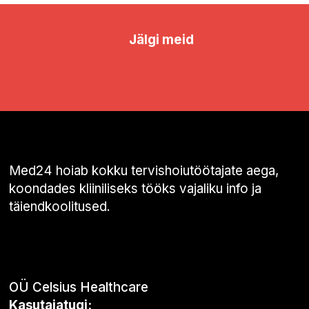
Jälgi meid
Med24 hoiab kokku tervishoiutöötajate aega,
koondades kliiniliseks tööks vajaliku info ja
täiendkoolitused.
OÜ Celsius Healthcare
Kasutajatugi: