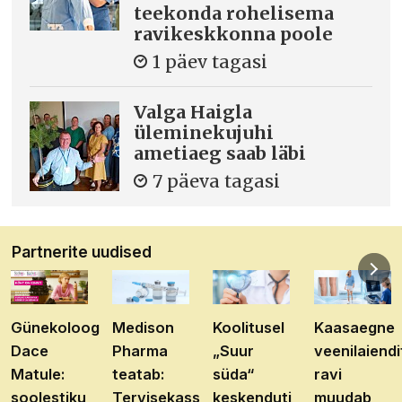
teekonda rohelisema
ravikeskkonna poole
1 päev tagasi
Valga Haigla
üleminekujuhi
ametiaeg saab läbi
7 päeva tagasi
Partnerite uudised
Günekoloog
Medison
Koolitusel
Kaasaegne
Dace
Pharma
„Suur
veenilaiendi
Matule:
teatab:
süda“
ravi
soolestiku
Tervisekassa
keskenduti
muudab