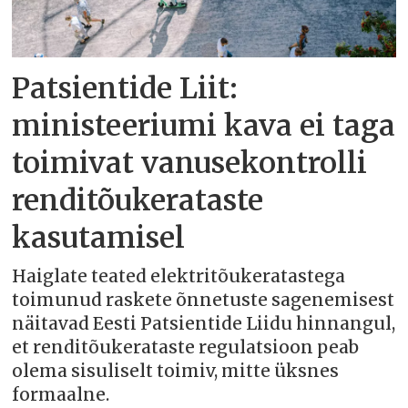
Patsientide Liit:
ministeeriumi kava ei taga
toimivat vanusekontrolli
renditõukerataste
kasutamisel
Haiglate teated elektritõukeratastega
toimunud raskete õnnetuste sagenemisest
näitavad Eesti Patsientide Liidu hinnangul,
et renditõukerataste regulatsioon peab
olema sisuliselt toimiv, mitte üksnes
formaalne.