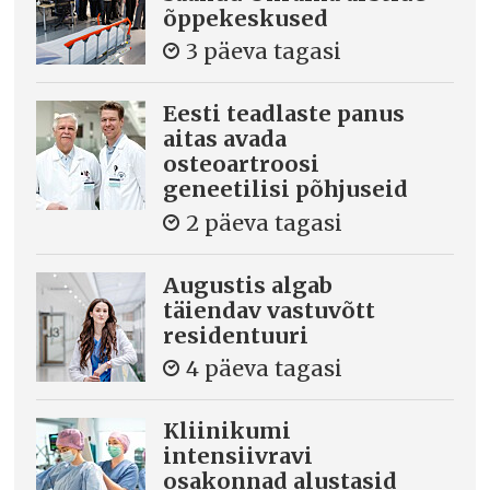
õppekeskused
3 päeva tagasi
Eesti teadlaste panus
aitas avada
osteoartroosi
geneetilisi põhjuseid
2 päeva tagasi
Augustis algab
täiendav vastuvõtt
residentuuri
4 päeva tagasi
Kliinikumi
intensiivravi
osakonnad alustasid