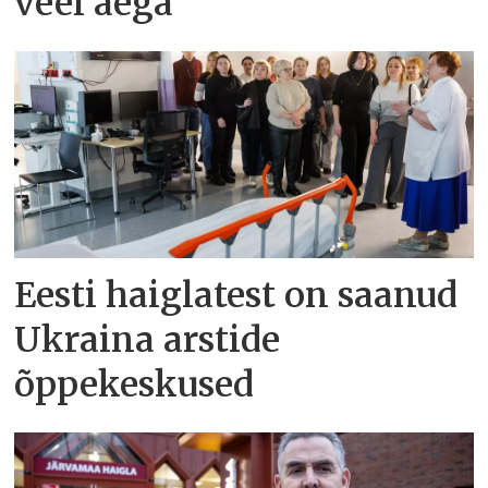
veel aega
Eesti haiglatest on saanud
Ukraina arstide
õppekeskused