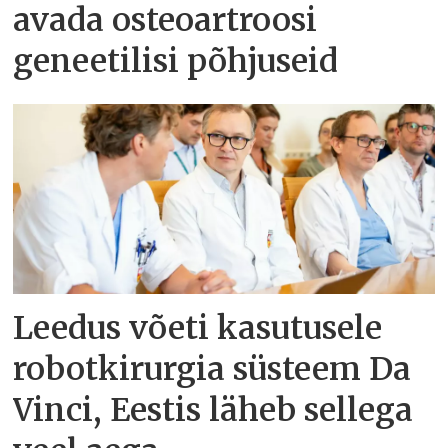
avada osteoartroosi
geneetilisi põhjuseid
Leedus võeti kasutusele
robotkirurgia süsteem Da
Vinci, Eestis läheb sellega