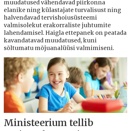
muudatused vähendavad piirkonna
elanike ning külastajate turvalisust ning
halvendavad tervishoiusüsteemi
valmisolekut erakorraliste juhtumite
lahendamisel. Haigla ettepanek on peatada
kavandatavad muudatused, kuni
sõltumatu mõjuanalüüsi valmimiseni.
Ministeerium tellib