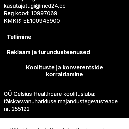
kasutajatugi@med24.ee
Reg kood: 10997069
KMKR: EE100945900
Tellimine
Reklaam ja turundusteenused
Koolituste ja konverentside
korraldamine
OÜ Celsius Healthcare koolitusluba:
täiskasvanuhariduse majandustegevusteade
nr. 255122