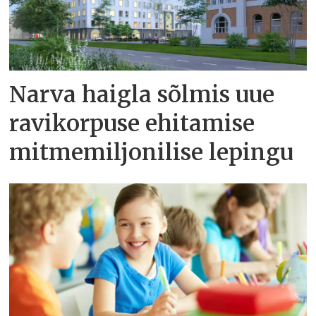
Narva haigla sõlmis uue
ravikorpuse ehitamise
mitmemiljonilise lepingu