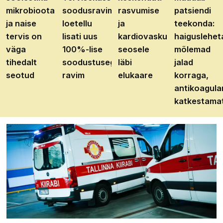
mikrobioota
soodusravimite
rasvumise
patsiendi
ja naise
loetellu
ja
teekonda:
tervis on
lisati uus
kardiovaskulaarhaiguste
haiguslehet
väga
100%-lise
seosele
mõlemad
tihedalt
soodustusega
läbi
jalad
seotud
ravim
elukaare
korraga,
antikoagula
katkestama