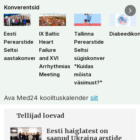
Konverentsid
Eesti
IX Baltic
Tallinna
Diabeediko
Perearstide
Heart
Perearstide
Seltsi
Failure
Seltsi
aastakonverents
and XVI
sügiskonverents
Arrhythmias
"Kuidas
Meeting
mõista
väsimust?"
Ava Med24 koolituskalender
siit
Tellijad loevad
Eesti haiglatest on
saanud Ukraina arstide