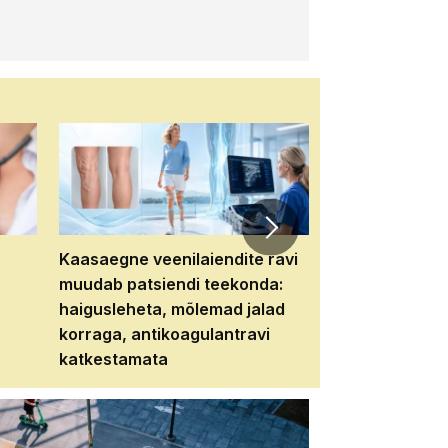
Kaasaegne veenilaiendite ravi
Veebiseminar:
muudab patsiendi teekonda:
patsiendi neere
haigusleheta, mõlemad jalad
tema tulevikku
korraga, antikoagulantravi
katkestamata