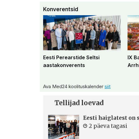
Konverentsid
Eesti Perearstide Seltsi
IX B
aastakonverents
Arrh
Ava Med24 koolituskalender
siit
Tellijad loevad
Eesti haiglatest on
2 päeva tagasi