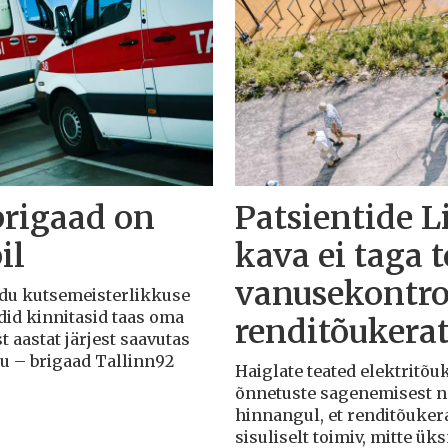
brigaad on
Patsientide L
il
kava ei taga 
vanusekontro
Liidu kutsemeisterlikkuse
adid kinnitasid taas oma
renditõukera
t aastat järjest saavutas
du – brigaad Tallinn92
Haiglate teated elektritõ
õnnetuste sagenemisest näi
hinnangul, et renditõuker
sisuliselt toimiv, mitte ü