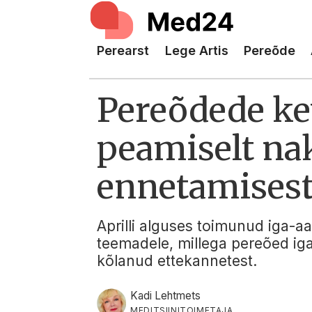
Perearst
Lege Artis
Pereõde
Pereõdede ke
peamiselt na
ennetamises
Aprilli alguses toimunud iga-a
teemadele, millega pereõed iga
kõlanud ettekannetest.
Kadi Lehtmets
MEDITSIINITOIMETAJA