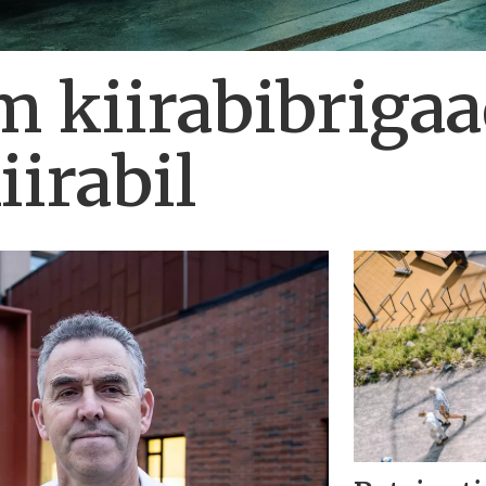
m kiirabibrigaa
iirabil