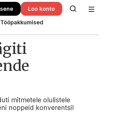
isene
Loo konto
Tööpakkumised
giti
ende
ti mitmetele olulistele
eni noppeid konverentsil