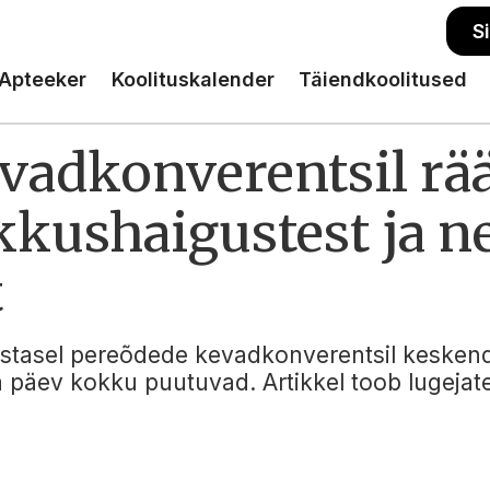
S
Apteeker
Koolituskalender
Täiendkoolitused
vadkonverentsil rää
kkushaigustest ja n
t
astasel pereõdede kevadkonverentsil keskendu
 päev kokku puutuvad. Artikkel toob lugejat