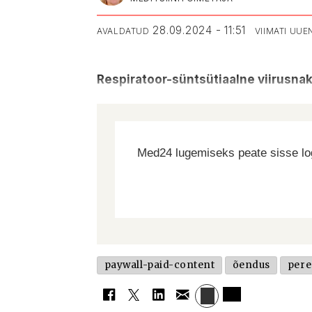
28.09.2024 - 11:51
AVALDATUD
VIIMATI UU
Respiratoor-süntsütiaalne viirusna
Med24 lugemiseks peate sisse log
paywall-paid-content
õendus
per