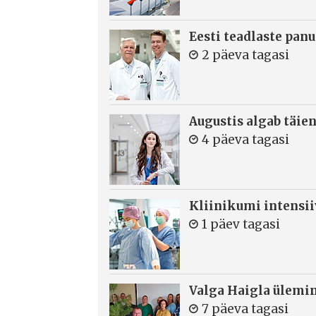
Eesti teadlaste panu
2 päeva tagasi
Augustis algab täie
4 päeva tagasi
Kliinikumi intensi
1 päev tagasi
Valga Haigla ülemin
7 päeva tagasi