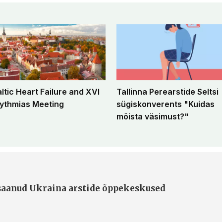
altic Heart Failure and XVI
Tallinna Perearstide Seltsi
ythmias Meeting
sügiskonverents "Kuidas
mõista väsimust?"
 saanud Ukraina arstide õppekeskused