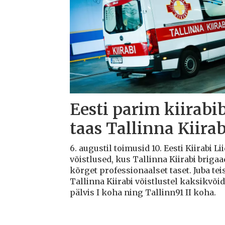
Eesti parim kiirabi
taas Tallinna Kiirab
6. augustil toimusid 10. Eesti Kiirabi 
võistlused, kus Tallinna Kiirabi briga
kõrget professionaalset taset. Juba teis
Tallinna Kiirabi võistlustel kaksikvõi
pälvis I koha ning Tallinn91 II koha.