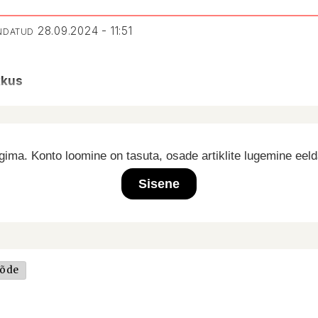
28.09.2024 - 11:51
ENDATUD
kkus
ima. Konto loomine on tasuta, osade artiklite lugemine eel
Sisene
eõde