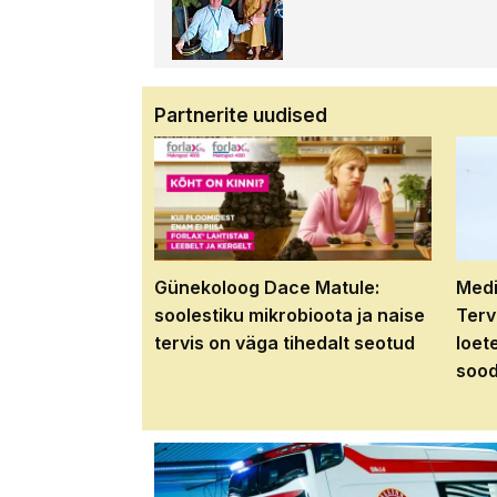
Partnerite uudised
Günekoloog Dace Matule:
Medi
soolestiku mikrobioota ja naise
Terv
tervis on väga tihedalt seotud
loet
sood