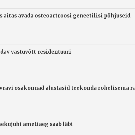
s aitas avada osteoartroosi geneetilisi põhjuseid
ndav vastuvõtt residentuuri
ivravi osakonnad alustasid teekonda rohelisema 
ekujuhi ametiaeg saab läbi