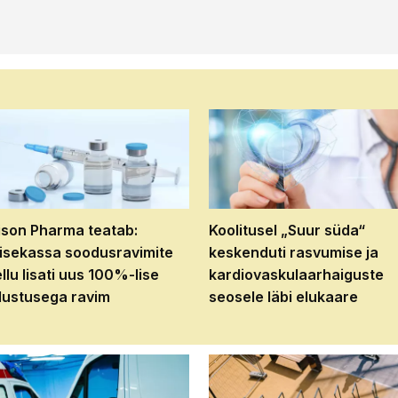
son Pharma teatab:
Koolitusel „Suur süda“
isekassa soodusravimite
keskenduti rasvumise ja
ellu lisati uus 100%-lise
kardiovaskulaarhaiguste
ustusega ravim
seosele läbi elukaare