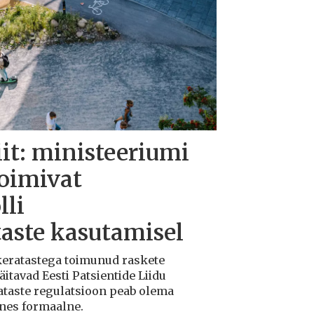
iit: ministeeriumi
toimivat
lli
taste kasutamisel
ukeratastega toimunud raskete
tavad Eesti Patsientide Liidu
ataste regulatsioon peab olema
ksnes formaalne.