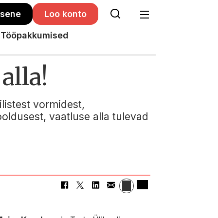
isene
Loo konto
Tööpakkumised
alla!
ilistest vormidest,
oldusest, vaatluse alla tulevad