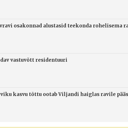
ivravi osakonnad alustasid teekonda rohelisema 
ndav vastuvõtt residentuuri
viku kasvu tõttu ootab Viljandi haiglas ravile pää