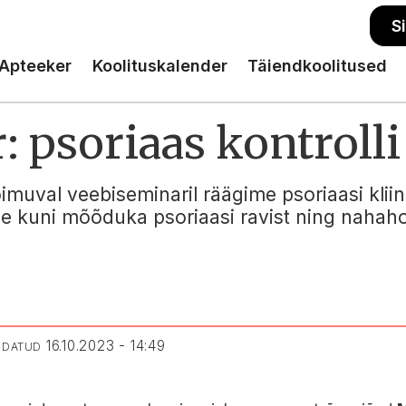
S
Apteeker
Koolituskalender
Täiendkoolitused
 psoriaas kontrolli 
oimuval veebiseminaril räägime psoriaasi kliin
se kuni mõõduka psoriaasi ravist ning nahaho
16.10.2023 - 14:49
ENDATUD