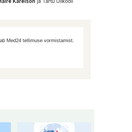
aire Karelson
ja Tartu Ülikooli
dab Med24 tellimuse vormistamist.