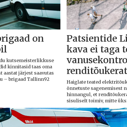
brigaad on
Patsientide L
il
kava ei taga 
vanusekontro
Liidu kutsemeisterlikkuse
adid kinnitasid taas oma
renditõukera
t aastat järjest saavutas
du – brigaad Tallinn92
Haiglate teated elektritõ
õnnetuste sagenemisest näi
hinnangul, et renditõuker
sisuliselt toimiv, mitte ü