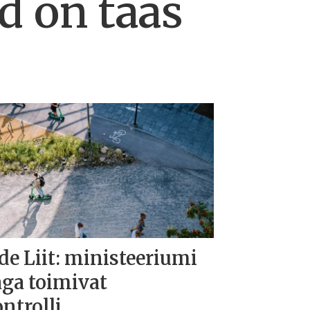
d on taas
de Liit: ministeeriumi
aga toimivat
ntrolli