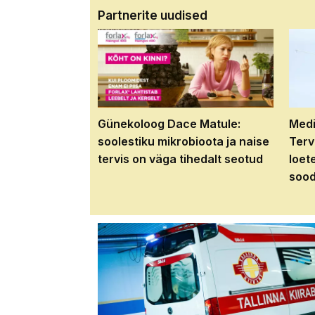
Partnerite uudised
Günekoloog Dace Matule:
Medi
soolestiku mikrobioota ja naise
Terv
tervis on väga tihedalt seotud
loet
sood