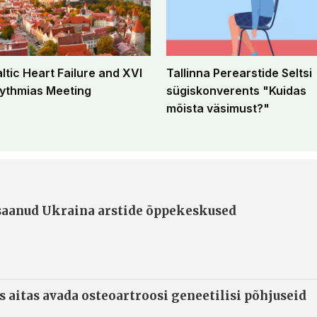
altic Heart Failure and XVI
Tallinna Perearstide Seltsi
ythmias Meeting
sügiskonverents "Kuidas
mõista väsimust?"
 saanud Ukraina arstide õppekeskused
s aitas avada osteoartroosi geneetilisi põhjuseid