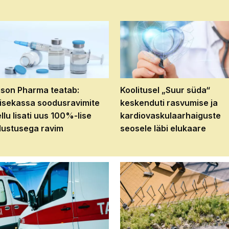
son Pharma teatab:
Koolitusel „Suur süda“
isekassa soodusravimite
keskenduti rasvumise ja
ellu lisati uus 100%-lise
kardiovaskulaarhaiguste
ustusega ravim
seosele läbi elukaare