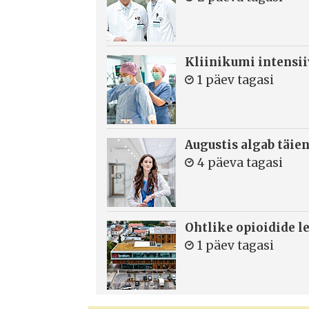
Kliinikumi intensi
1 päev tagasi
Augustis algab täie
4 päeva tagasi
Ohtlike opioidide le
1 päev tagasi