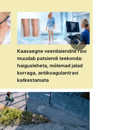
Kaasaegne veenilaiendite ravi
Veebiseminar:
muudab patsiendi teekonda:
patsiendi neere
haigusleheta, mõlemad jalad
tema tulevikku
korraga, antikoagulantravi
katkestamata