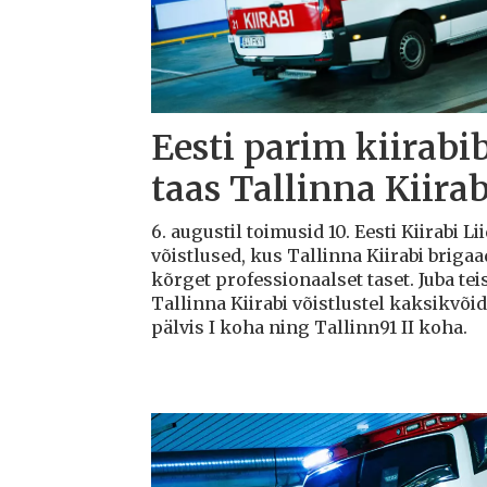
Eesti parim kiirabi
taas Tallinna Kiirab
6. augustil toimusid 10. Eesti Kiirabi 
võistlused, kus Tallinna Kiirabi briga
kõrget professionaalset taset. Juba teis
Tallinna Kiirabi võistlustel kaksikvõi
pälvis I koha ning Tallinn91 II koha.