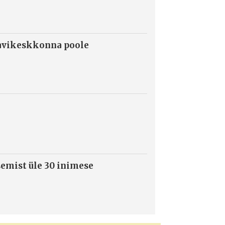
ravikeskkonna poole
semist üle 30 inimese