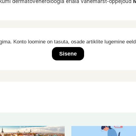
liinikumi dermatoveneroloogia eriala vanemarst-õppejõud
M
ima. Konto loomine on tasuta, osade artiklite lugemine eel
Sisene