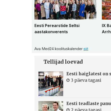
Eesti Perearstide Seltsi
IX B
aastakonverents
Arrh
Ava Med24 koolituskalender
siit
Tellijad loevad
Eesti haiglatest on
3 päeva tagasi
Eesti teadlaste panu
2 päeva tagasi