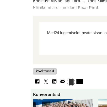
Koolitust viivad läbi Tartu Ülikooli K
Kliinikumi arst-resident
Pisar Pind
.
Med24 lugemiseks peate sisse log
koolitused
Konverentsid