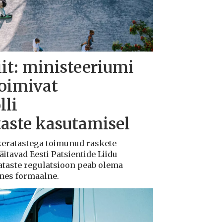
iit: ministeeriumi
toimivat
lli
taste kasutamisel
ukeratastega toimunud raskete
tavad Eesti Patsientide Liidu
ataste regulatsioon peab olema
ksnes formaalne.