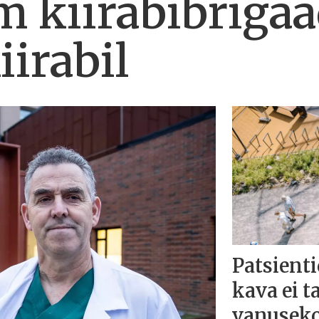
m kiirabibrigaa
iirabil
Patsienti
kava ei t
vanuseko