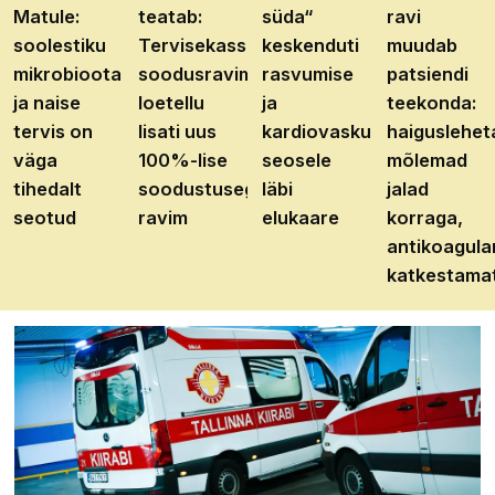
Matule:
teatab:
süda“
ravi
soolestiku
Tervisekassa
keskenduti
muudab
mikrobioota
soodusravimite
rasvumise
patsiendi
ja naise
loetellu
ja
teekonda:
tervis on
lisati uus
kardiovaskulaarhaiguste
haiguslehet
väga
100%-lise
seosele
mõlemad
tihedalt
soodustusega
läbi
jalad
seotud
ravim
elukaare
korraga,
antikoagula
katkestama