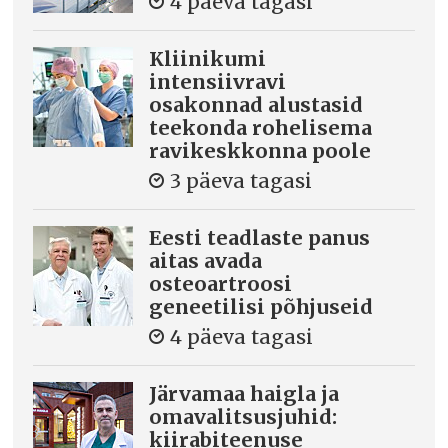
4 päeva tagasi
Kliinikumi
intensiivravi
osakonnad alustasid
teekonda rohelisema
ravikeskkonna poole
3 päeva tagasi
Eesti teadlaste panus
aitas avada
osteoartroosi
geneetilisi põhjuseid
4 päeva tagasi
Järvamaa haigla ja
omavalitsusjuhid:
kiirabiteenuse