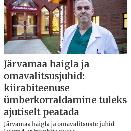
Järvamaa haigla ja
omavalitsusjuhid:
kiirabiteenuse
ümberkorraldamine tuleks
ajutiselt peatada
Järvamaa haigla ja omavalitsuste juhid