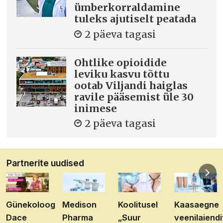
ümberkorraldamine
tuleks ajutiselt peatada
2 päeva tagasi
Ohtlike opioidide
leviku kasvu tõttu
ootab Viljandi haiglas
ravile pääsemist üle 30
inimese
2 päeva tagasi
Partnerite uudised
Günekoloog
Medison
Koolitusel
Kaasaegne
Dace
Pharma
„Suur
veenilaiendi