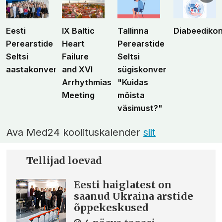
Eesti
IX Baltic
Tallinna
Diabeediko
Perearstide
Heart
Perearstide
Seltsi
Failure
Seltsi
aastakonverents
and XVI
sügiskonverents
Arrhythmias
"Kuidas
Meeting
mõista
väsimust?"
Ava Med24 koolituskalender
siit
Tellijad loevad
Eesti haiglatest on
saanud Ukraina arstide
õppekeskused