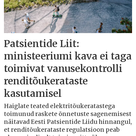
Patsientide Liit:
ministeeriumi kava ei taga
toimivat vanusekontrolli
renditõukerataste
kasutamisel
Haiglate teated elektritõukeratastega
toimunud raskete õnnetuste sagenemisest
näitavad Eesti Patsientide Liidu hinnangul,
et renditõukerataste regulatsioon peab