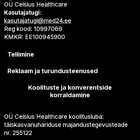
OÜ Celsius Healthcare
Kasutajatugi:
kasutajatugi@med24.ee
Reg kood: 10997069
KMKR: EE100945900
Tellimine
Reklaam ja turundusteenused
Koolituste ja konverentside
korraldamine
OÜ Celsius Healthcare koolitusluba:
täiskasvanuhariduse majandustegevusteade
nr. 255122