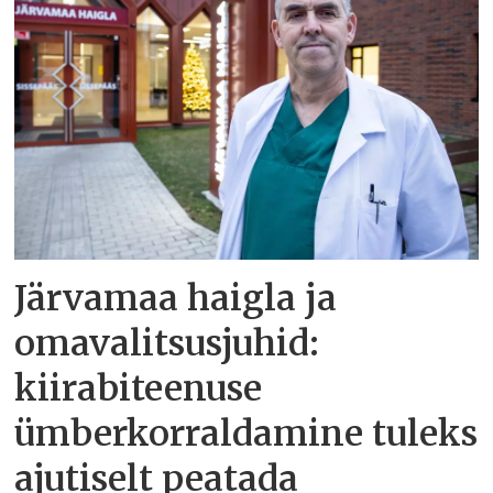
Järvamaa haigla ja
omavalitsusjuhid:
kiirabiteenuse
ümberkorraldamine tuleks
ajutiselt peatada