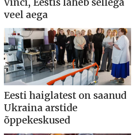
Vinci, Eestis läheb sellega
veel aega
Eesti haiglatest on saanud
Ukraina arstide
õppekeskused