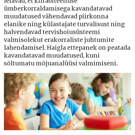
leiavad, et kiirabiteenuse
ümberkorraldamisega kavandatavad
muudatused vähendavad piirkonna
elanike ning külastajate turvalisust ning
halvendavad tervishoiusüsteemi
valmisolekut erakorraliste juhtumite
lahendamisel. Haigla ettepanek on peatada
kavandatavad muudatused, kuni
sõltumatu mõjuanalüüsi valmimiseni.