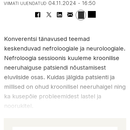
04.11.2024 - 16:50
VIIMATI UUENDATUD
Konverentsi tänavused teemad
keskenduvad nefroloogiale ja neuroloogiale.
Nefroloogia sessioonis kuuleme kroonilise
neeruhaiguse patsiendi nõustamisest
eluviiside osas. Kuidas jälgida patsienti ja
millised on ohud kroonilisel neeruhaigel ning
ka kusepõie probleemidest lastel ja
noorukitel.