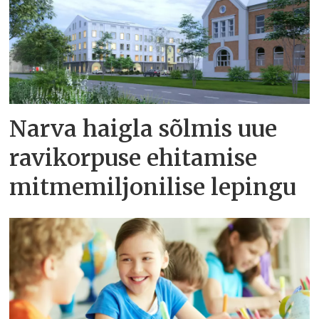
Narva haigla sõlmis uue
ravikorpuse ehitamise
mitmemiljonilise lepingu