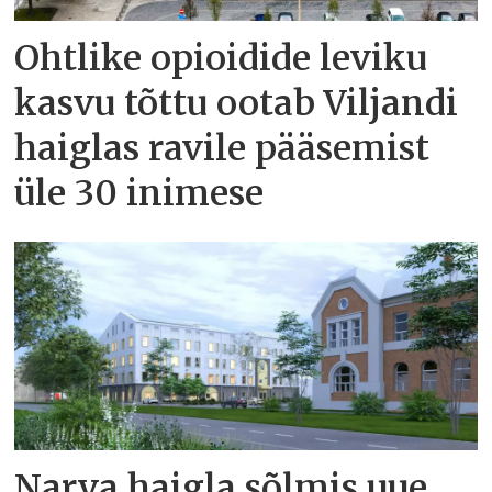
Ohtlike opioidide leviku
kasvu tõttu ootab Viljandi
haiglas ravile pääsemist
üle 30 inimese
Narva haigla sõlmis uue