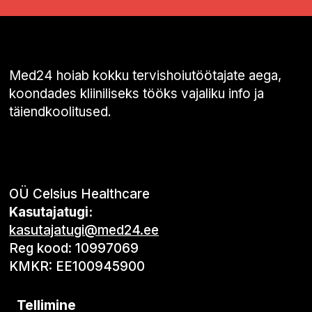
Med24 hoiab kokku tervishoiutöötajate aega,
koondades kliiniliseks tööks vajaliku info ja
täiendkoolitused.
OÜ Celsius Healthcare
Kasutajatugi:
kasutajatugi@med24.ee
Reg kood: 10997069
KMKR: EE100945900
Tellimine