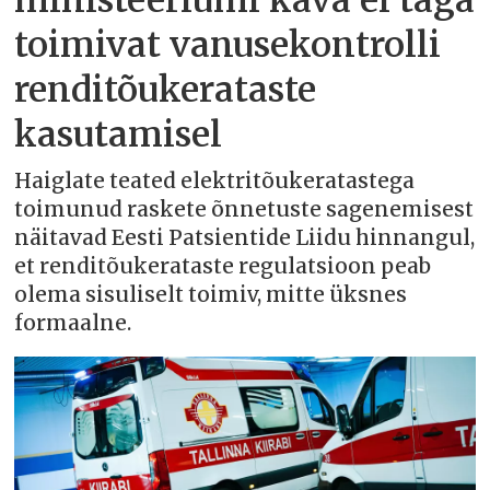
ministeeriumi kava ei taga
toimivat vanusekontrolli
renditõukerataste
kasutamisel
Haiglate teated elektritõukeratastega
toimunud raskete õnnetuste sagenemisest
näitavad Eesti Patsientide Liidu hinnangul,
et renditõukerataste regulatsioon peab
olema sisuliselt toimiv, mitte üksnes
formaalne.