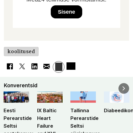
Sisene
koolitused
Konverentsid
Eesti
IX Baltic
Tallinna
Diabeediko
Perearstide
Heart
Perearstide
Seltsi
Failure
Seltsi