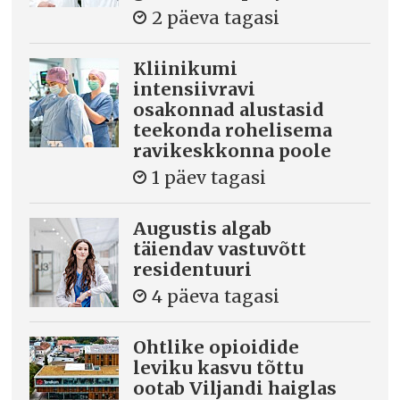
2 päeva tagasi
Kliinikumi
intensiivravi
osakonnad alustasid
teekonda rohelisema
ravikeskkonna poole
1 päev tagasi
Augustis algab
täiendav vastuvõtt
residentuuri
4 päeva tagasi
Ohtlike opioidide
leviku kasvu tõttu
ootab Viljandi haiglas