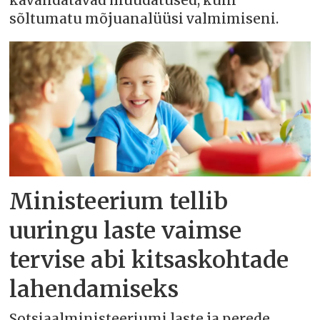
kavandatavad muudatused, kuni
sõltumatu mõjuanalüüsi valmimiseni.
Ministeerium tellib
uuringu laste vaimse
tervise abi kitsaskohtade
lahendamiseks
Sotsiaalministeeriumi laste ja perede