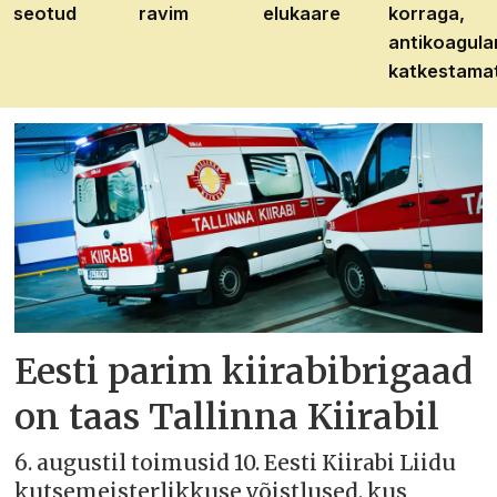
seotud
ravim
elukaare
korraga,
antikoagula
katkestama
Eesti parim kiirabibrigaad
on taas Tallinna Kiirabil
6. augustil toimusid 10. Eesti Kiirabi Liidu
kutsemeisterlikkuse võistlused, kus