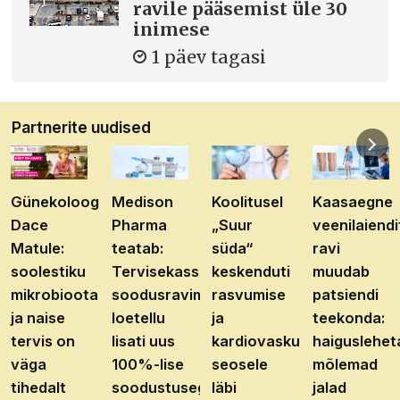
ravile pääsemist üle 30
inimese
1 päev tagasi
Partnerite uudised
Günekoloog
Medison
Koolitusel
Kaasaegne
Dace
Pharma
„Suur
veenilaiendi
Matule:
teatab:
süda“
ravi
soolestiku
Tervisekassa
keskenduti
muudab
mikrobioota
soodusravimite
rasvumise
patsiendi
ja naise
loetellu
ja
teekonda:
tervis on
lisati uus
kardiovaskulaarhaiguste
haiguslehet
väga
100%-lise
seosele
mõlemad
tihedalt
soodustusega
läbi
jalad