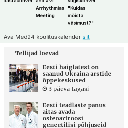
aastakonverents
and XVI
sügiskonverents
Arrhythmias
"Kuidas
Meeting
mõista
väsimust?"
Ava Med24 koolituskalender
siit
Tellijad loevad
Eesti haiglatest on
saanud Ukraina arstide
õppekeskused
3 päeva tagasi
Eesti teadlaste panus
aitas avada
osteoartroosi
geneetilisi põhjuseid