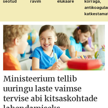
seotud
ravim
elukaare
korraga,
antikoagula
katkestama
Ministeerium tellib
uuringu laste vaimse
tervise abi kitsaskohtade