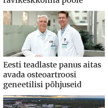
ravikeskkonna poole
Eesti teadlaste panus aitas
avada osteoartroosi
geneetilisi põhjuseid