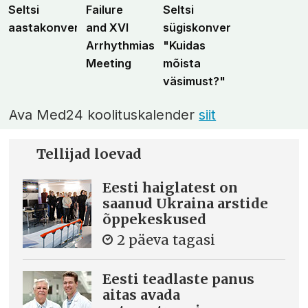
Seltsi
Failure
Seltsi
aastakonverents
and XVI
sügiskonverents
Arrhythmias
"Kuidas
Meeting
mõista
väsimust?"
Ava Med24 koolituskalender
siit
Tellijad loevad
Eesti haiglatest on
saanud Ukraina arstide
õppekeskused
2 päeva tagasi
Eesti teadlaste panus
aitas avada