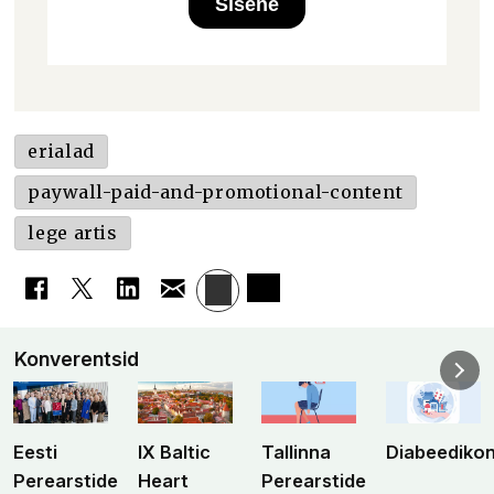
Sisene
erialad
paywall-paid-and-promotional-content
lege artis
Konverentsid
Eesti
IX Baltic
Tallinna
Diabeediko
Perearstide
Heart
Perearstide