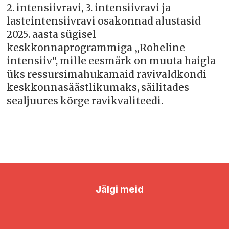
2. intensiivravi, 3. intensiivravi ja
lasteintensiivravi osakonnad alustasid
2025. aasta sügisel
keskkonnaprogrammiga „Roheline
intensiiv“, mille eesmärk on muuta haigla
üks ressursimahukamaid ravivaldkondi
keskkonnasäästlikumaks, säilitades
sealjuures kõrge ravikvaliteedi.
Jälgi meid