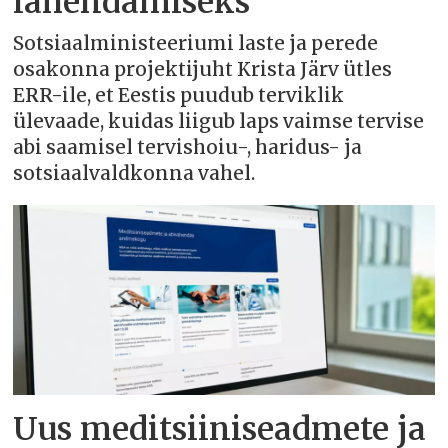
lahendamiseks
Sotsiaalministeeriumi laste ja perede
osakonna projektijuht Krista Järv ütles
ERR-ile, et Eestis puudub terviklik
ülevaade, kuidas liigub laps vaimse tervise
abi saamisel tervishoiu-, haridus- ja
sotsiaalvaldkonna vahel.
Uus meditsiiniseadmete ja