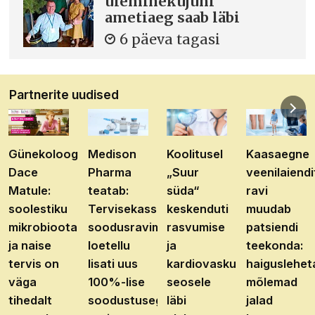
üleminekujuhi
ametiaeg saab läbi
6 päeva tagasi
Partnerite uudised
Günekoloog
Medison
Koolitusel
Kaasaegne
Dace
Pharma
„Suur
veenilaiendi
Matule:
teatab:
süda“
ravi
soolestiku
Tervisekassa
keskenduti
muudab
mikrobioota
soodusravimite
rasvumise
patsiendi
ja naise
loetellu
ja
teekonda:
tervis on
lisati uus
kardiovaskulaarhaiguste
haiguslehet
väga
100%-lise
seosele
mõlemad
tihedalt
soodustusega
läbi
jalad