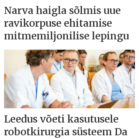
Narva haigla sõlmis uue
ravikorpuse ehitamise
mitmemiljonilise lepingu
Leedus võeti kasutusele
robotkirurgia süsteem Da