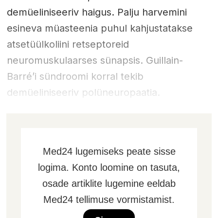
demüeliniseeriv haigus. Palju harvemini
esineva müasteenia puhul kahjustatakse
atsetüülkoliini retseptoreid
neuromuskulaarses sünapsis. Guillain-
Barré’i sündroomi korral tekib
demüeliniseeriv polüneuropaatia.
Med24 lugemiseks peate sisse
logima. Konto loomine on tasuta,
osade artiklite lugemine eeldab
Med24 tellimuse vormistamist.