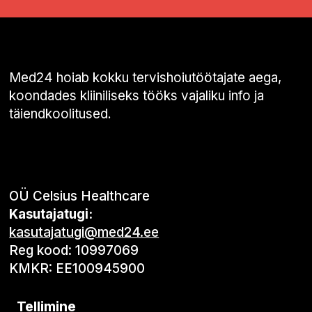
Med24 hoiab kokku tervishoiutöötajate aega,
koondades kliiniliseks tööks vajaliku info ja
täiendkoolitused.
OÜ Celsius Healthcare
Kasutajatugi:
kasutajatugi@med24.ee
Reg kood: 10997069
KMKR: EE100945900
Tellimine