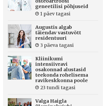
osteoartroosi
geneetilisi põhjuseid
1 päev tagasi
Augustis algab
täiendav vastuvõtt
residentuuri
3 päeva tagasi
Kliinikumi
intensiivravi
osakonnad alustasid
teekonda rohelisema
ravikeskkonna poole
23 tundi tagasi
Valga Haigla