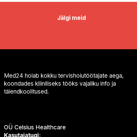
Jälgi meid
Med24 hoiab kokku tervishoiutöötajate aega,
koondades kliiniliseks tööks vajaliku info ja
täiendkoolitused.
OÜ Celsius Healthcare
Kasutajatugi: