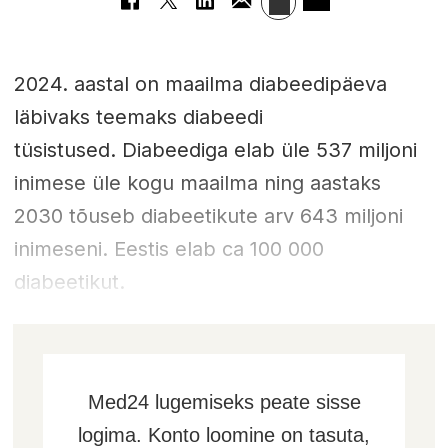
2024. aastal on maailma diabeedipäeva
läbivaks teemaks diabeedi
tüsistused. Diabeediga elab üle 537 miljoni
inimese üle kogu maailma ning aastaks
2030 tõuseb diabeetikute arv 643 miljoni
inimeseni. Eestis elab ca 100 000
diabeetikut.
Med24 lugemiseks peate sisse
logima. Konto loomine on tasuta,