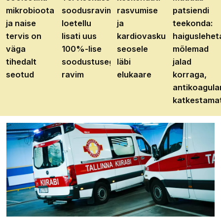
mikrobioota
soodusravimite
rasvumise
patsiendi
ja naise
loetellu
ja
teekonda:
tervis on
lisati uus
kardiovaskulaarhaiguste
haiguslehet
väga
100%-lise
seosele
mõlemad
tihedalt
soodustusega
läbi
jalad
seotud
ravim
elukaare
korraga,
antikoagula
katkestama