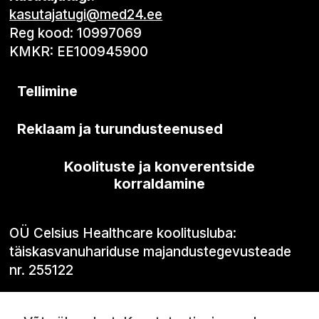
kasutajatugi@med24.ee
Reg kood: 10997069
KMKR: EE100945900
Tellimine
Reklaam ja turundusteenused
Koolituste ja konverentside
korraldamine
OÜ Celsius Healthcare koolitusluba:
täiskasvanuhariduse majandustegevusteade
nr. 255122