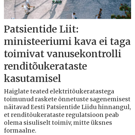
Patsientide Liit:
ministeeriumi kava ei taga
toimivat vanusekontrolli
renditõukerataste
kasutamisel
Haiglate teated elektritõukeratastega
toimunud raskete õnnetuste sagenemisest
näitavad Eesti Patsientide Liidu hinnangul,
et renditõukerataste regulatsioon peab
olema sisuliselt toimiv, mitte üksnes
formaalne.