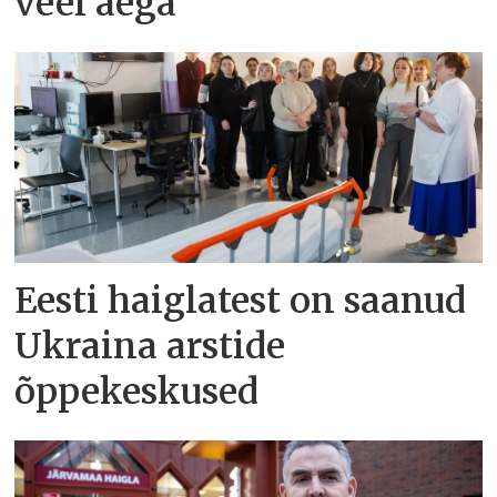
veel aega
Eesti haiglatest on saanud
Ukraina arstide
õppekeskused