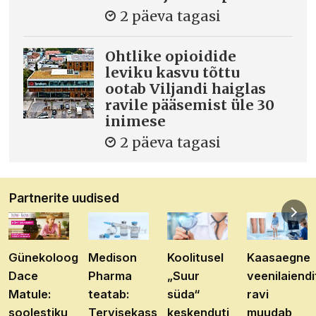
2 päeva tagasi
Ohtlike opioidide
leviku kasvu tõttu
ootab Viljandi haiglas
ravile pääsemist üle 30
inimese
2 päeva tagasi
Partnerite uudised
Günekoloog
Medison
Koolitusel
Kaasaegne
Dace
Pharma
„Suur
veenilaiendi
Matule:
teatab:
süda“
ravi
soolestiku
Tervisekassa
keskenduti
muudab