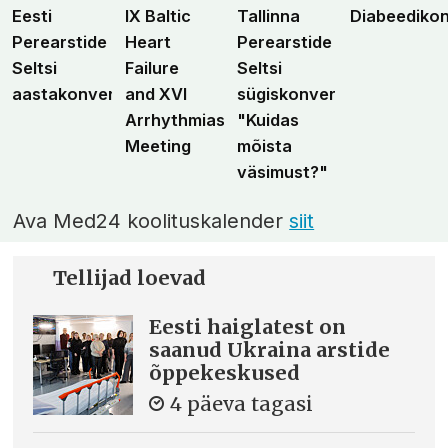
Eesti
IX Baltic
Tallinna
Diabeediko
Perearstide
Heart
Perearstide
Seltsi
Failure
Seltsi
aastakonverents
and XVI
sügiskonverents
Arrhythmias
"Kuidas
Meeting
mõista
väsimust?"
Ava Med24 koolituskalender
siit
Tellijad loevad
Eesti haiglatest on
saanud Ukraina arstide
õppekeskused
4 päeva tagasi