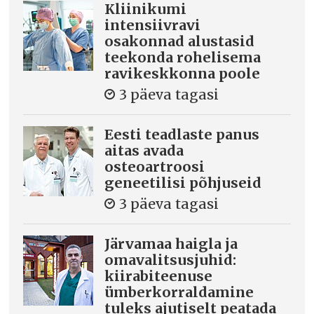
Kliinikumi
intensiivravi
osakonnad alustasid
teekonda rohelisema
ravikeskkonna poole
3 päeva tagasi
Eesti teadlaste panus
aitas avada
osteoartroosi
geneetilisi põhjuseid
3 päeva tagasi
Järvamaa haigla ja
omavalitsusjuhid:
kiirabiteenuse
ümberkorraldamine
tuleks ajutiselt peatada