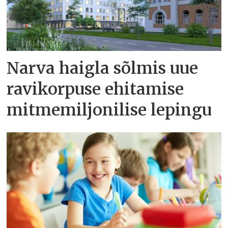
Narva haigla sõlmis uue
ravikorpuse ehitamise
mitmemiljonilise lepingu