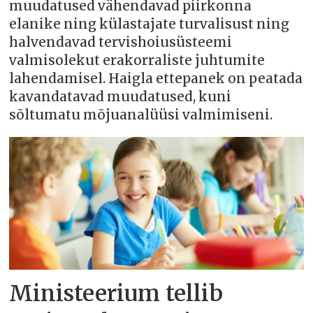
muudatused vähendavad piirkonna
elanike ning külastajate turvalisust ning
halvendavad tervishoiusüsteemi
valmisolekut erakorraliste juhtumite
lahendamisel. Haigla ettepanek on peatada
kavandatavad muudatused, kuni
sõltumatu mõjuanalüüsi valmimiseni.
Ministeerium tellib