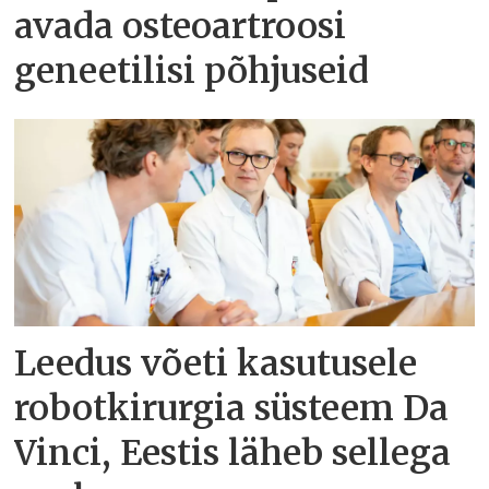
avada osteoartroosi
geneetilisi põhjuseid
Leedus võeti kasutusele
robotkirurgia süsteem Da
Vinci, Eestis läheb sellega