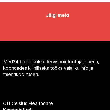
Jälgi meid
Med24 hoiab kokku tervishoiutöötajate aega,
koondades kliiniliseks tööks vajaliku info ja
täiendkoolitused.
OÜ Celsius Healthcare
Kasutajatugi: