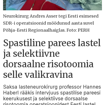
Neurokirurg Andres Asser tegi Eesti esimesed
SDR-i operatsioonid möödunud aasta suvel
Põhja-Eesti Regionaalhaiglas. Foto: PERH
Spastiline parees lastel
ja selektiivne
dorsaalne risotoomia
selle valikravina
Saksa lasteneurokirurg professor Hannes
Haberl rääkis intervjuus spastilise pareesi
keerukusest ja selektiivse dorsaalse
risotoomia operatsioonidest Eesti lastel.