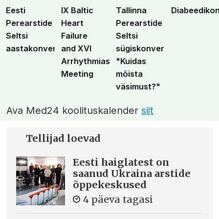
Eesti
IX Baltic
Tallinna
Diabeediko
Perearstide
Heart
Perearstide
Seltsi
Failure
Seltsi
aastakonverents
and XVI
sügiskonverents
Arrhythmias
"Kuidas
Meeting
mõista
väsimust?"
Ava Med24 koolituskalender
siit
Tellijad loevad
Eesti haiglatest on
saanud Ukraina arstide
õppekeskused
4 päeva tagasi