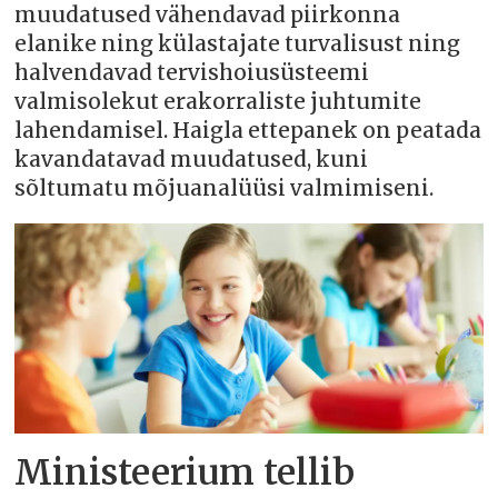
muudatused vähendavad piirkonna
elanike ning külastajate turvalisust ning
halvendavad tervishoiusüsteemi
valmisolekut erakorraliste juhtumite
lahendamisel. Haigla ettepanek on peatada
kavandatavad muudatused, kuni
sõltumatu mõjuanalüüsi valmimiseni.
Ministeerium tellib