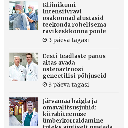
Kliinikumi
intensiivravi
osakonnad alustasid
teekonda rohelisema
ravikeskkonna poole
3 päeva tagasi
Eesti teadlaste panus
aitas avada
osteoartroosi
geneetilisi põhjuseid
3 päeva tagasi
Järvamaa haigla ja
omavalitsusjuhid:
kiirabiteenuse
ümberkorraldamine
tuleks ajutiselt peatada