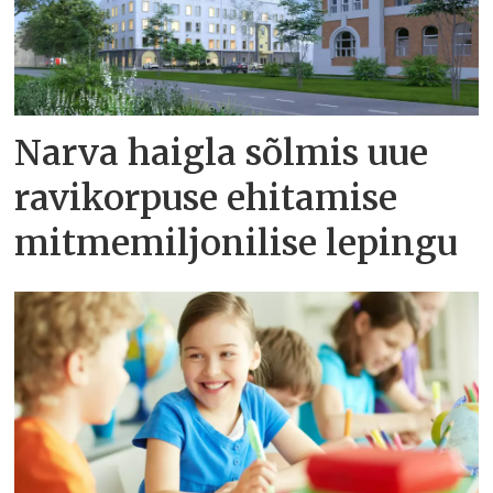
Narva haigla sõlmis uue
ravikorpuse ehitamise
mitmemiljonilise lepingu