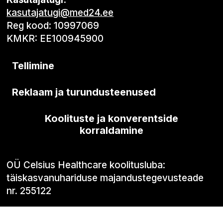
kasutajatugi@med24.ee
Reg kood: 10997069
KMKR: EE100945900
Tellimine
Reklaam ja turundusteenused
Koolituste ja konverentside
korraldamine
OÜ Celsius Healthcare koolitusluba:
täiskasvanuhariduse majandustegevusteade
nr. 255122