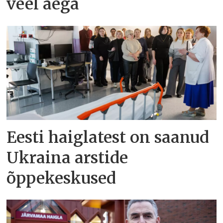
veel aega
Eesti haiglatest on saanud
Ukraina arstide
õppekeskused