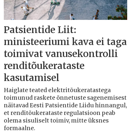
Patsientide Liit:
ministeeriumi kava ei taga
toimivat vanusekontrolli
renditõukerataste
kasutamisel
Haiglate teated elektritõukeratastega
toimunud raskete õnnetuste sagenemisest
näitavad Eesti Patsientide Liidu hinnangul,
et renditõukerataste regulatsioon peab
olema sisuliselt toimiv, mitte üksnes
formaalne.