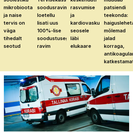
mikrobioota
soodusravimite
rasvumise
patsiendi
ja naise
loetellu
ja
teekonda:
tervis on
lisati uus
kardiovaskulaarhaiguste
haiguslehet
väga
100%-lise
seosele
mõlemad
tihedalt
soodustusega
läbi
jalad
seotud
ravim
elukaare
korraga,
antikoagula
katkestama