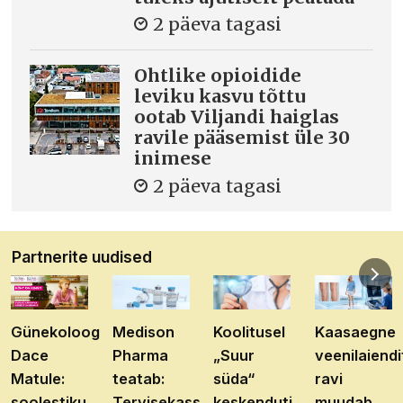
2 päeva tagasi
Ohtlike opioidide
leviku kasvu tõttu
ootab Viljandi haiglas
ravile pääsemist üle 30
inimese
2 päeva tagasi
Partnerite uudised
Günekoloog
Medison
Koolitusel
Kaasaegne
Dace
Pharma
„Suur
veenilaiendi
Matule:
teatab:
süda“
ravi
soolestiku
Tervisekassa
keskenduti
muudab