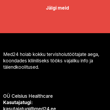
Jälgi meid
Med24 hoiab kokku tervishoiutöötajate aega,
koondades kliiniliseks tööks vajaliku info ja
täiendkoolitused.
OÜ Celsius Healthcare
Kasutajatugi:
kasutajatugi@med24.ee