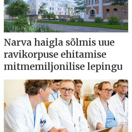
Narva haigla sõlmis uue
ravikorpuse ehitamise
mitmemiljonilise lepingu