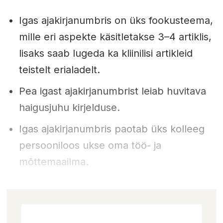
Igas ajakirjanumbris on üks fookusteema,
mille eri aspekte käsitletakse 3–4 artiklis,
lisaks saab lugeda ka kliinilisi artikleid
teistelt erialadelt.
Pea igast ajakirjanumbrist leiab huvitava
haigusjuhu kirjelduse.
Igas ajakirjanumbris paotab üks kolleeg
persooniloos ukse oma töö- ja
mõttemaailma.