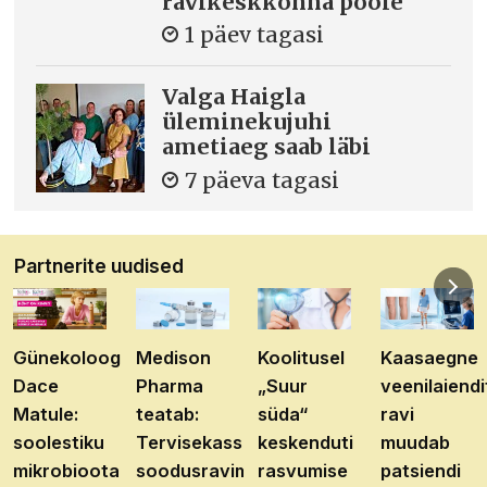
ravikeskkonna poole
1 päev tagasi
Valga Haigla
üleminekujuhi
ametiaeg saab läbi
7 päeva tagasi
Partnerite uudised
Günekoloog
Medison
Koolitusel
Kaasaegne
Dace
Pharma
„Suur
veenilaiendi
Matule:
teatab:
süda“
ravi
soolestiku
Tervisekassa
keskenduti
muudab
mikrobioota
soodusravimite
rasvumise
patsiendi