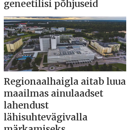
geneetilisi põhjuseid
Regionaalhaigla aitab luua
maailmas ainulaadset
lahendust
lähisuhtevägivalla
märkamiseks