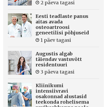
2 päeva tagasi
Eesti teadlaste panus
aitas avada
osteoartroosi
geneetilisi põhjuseid
1 päev tagasi
Augustis algab
täiendav vastuvõtt
residentuuri
3 päeva tagasi
Kliinikumi
intensiivravi
osakonnad alustasid
teekonda rohelisema