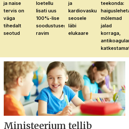
ja naise
loetellu
ja
teekonda:
tervis on
lisati uus
kardiovaskulaarhaiguste
haiguslehet
väga
100%-lise
seosele
mõlemad
tihedalt
soodustusega
läbi
jalad
seotud
ravim
elukaare
korraga,
antikoagula
katkestama
Ministeerium tellib