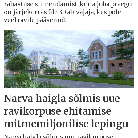
rahastuse suurendamist, kuna juba praegu
on järjekorras üle 30 abivajaja, kes pole
veel ravile pääsenud.
Narva haigla sõlmis uue
ravikorpuse ehitamise
mitmemiljonilise lepingu
Narva haigla sõlmis uue ravikorpuse