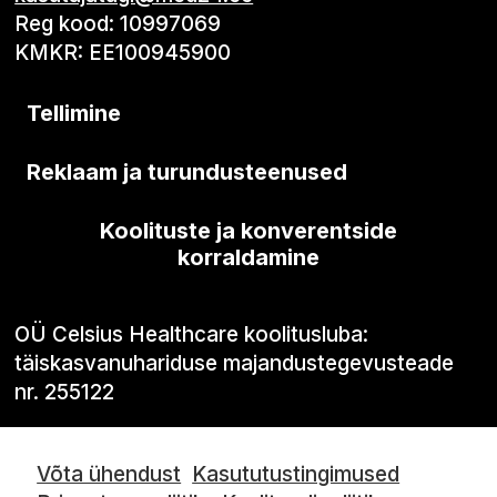
Reg kood: 10997069
KMKR: EE100945900
Tellimine
Reklaam ja turundusteenused
Koolituste ja konverentside
korraldamine
OÜ Celsius Healthcare koolitusluba:
täiskasvanuhariduse majandustegevusteade
nr. 255122
Võta ühendust
Kasututustingimused