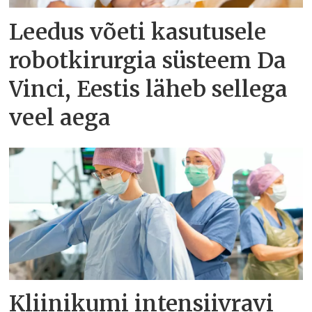
Leedus võeti kasutusele
robotkirurgia süsteem Da
Vinci, Eestis läheb sellega
veel aega
Kliinikumi intensiivravi