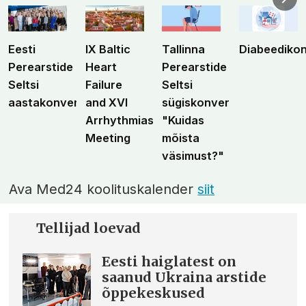
Eesti
IX Baltic
Tallinna
Diabeediko
Perearstide
Heart
Perearstide
Seltsi
Failure
Seltsi
aastakonverents
and XVI
sügiskonverents
Arrhythmias
"Kuidas
Meeting
mõista
väsimust?"
Ava Med24 koolituskalender
siit
Tellijad loevad
Eesti haiglatest on
saanud Ukraina arstide
õppekeskused