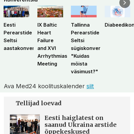
Eesti
IX Baltic
Tallinna
Diabeediko
Perearstide
Heart
Perearstide
Seltsi
Failure
Seltsi
aastakonverents
and XVI
sügiskonverents
Arrhythmias
"Kuidas
Meeting
mõista
väsimust?"
Ava Med24 koolituskalender
siit
Tellijad loevad
Eesti haiglatest on
saanud Ukraina arstide
õppekeskused