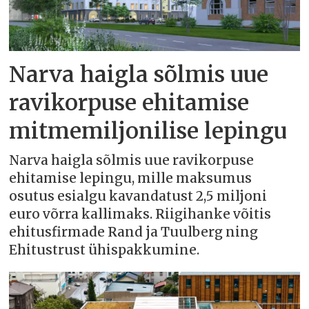
Narva haigla sõlmis uue
ravikorpuse ehitamise
mitmemiljonilise lepingu
Narva haigla sõlmis uue ravikorpuse
ehitamise lepingu, mille maksumus
osutus esialgu kavandatust 2,5 miljoni
euro võrra kallimaks. Riigihanke võitis
ehitusfirmade Rand ja Tuulberg ning
Ehitustrust ühispakkumine.