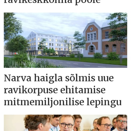
Narva haigla sõlmis uue
ravikorpuse ehitamise
mitmemiljonilise lepingu