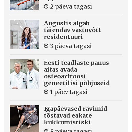
2 päeva tagasi
Augustis algab
täiendav vastuvõtt
residentuuri
3 päeva tagasi
Eesti teadlaste panus
aitas avada
osteoartroosi
geneetilisi põhjuseid
1 päev tagasi
Igapäevased ravimid
tõstavad eakate
kukkumisriski
8 päeva tagasi