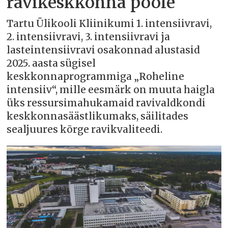
ravikeskkonna poole
Tartu Ülikooli Kliinikumi 1. intensiivravi,
2. intensiivravi, 3. intensiivravi ja
lasteintensiivravi osakonnad alustasid
2025. aasta sügisel
keskkonnaprogrammiga „Roheline
intensiiv“, mille eesmärk on muuta haigla
üks ressursimahukamaid ravivaldkondi
keskkonnasäästlikumaks, säilitades
sealjuures kõrge ravikvaliteedi.