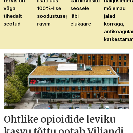
tervis on
lisati uus
kardiovaskulaarhaiguste
haiguslehet
väga
100%-lise
seosele
mõlemad
tihedalt
soodustusega
läbi
jalad
seotud
ravim
elukaare
korraga,
antikoagula
katkestama
Ohtlike opioidide leviku
kasvu tõttu ootab Viljandi