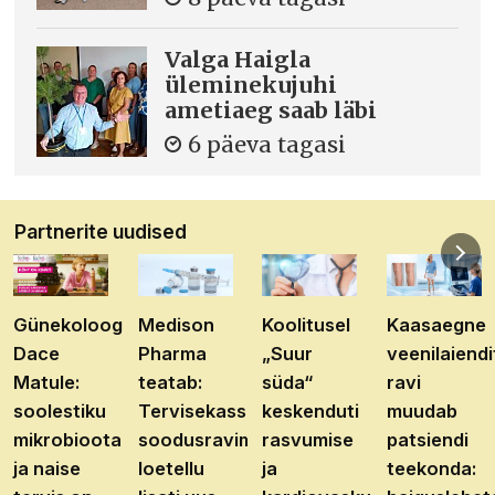
Valga Haigla
üleminekujuhi
ametiaeg saab läbi
6 päeva tagasi
Partnerite uudised
Günekoloog
Medison
Koolitusel
Kaasaegne
Dace
Pharma
„Suur
veenilaiendi
Matule:
teatab:
süda“
ravi
soolestiku
Tervisekassa
keskenduti
muudab
mikrobioota
soodusravimite
rasvumise
patsiendi
ja naise
loetellu
ja
teekonda: