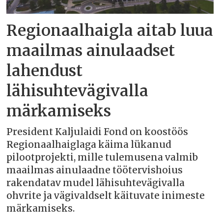
Regionaalhaigla aitab luua
maailmas ainulaadset
lahendust
lähisuhtevägivalla
märkamiseks
President Kaljulaidi Fond on koostöös
Regionaalhaiglaga käima lükanud
pilootprojekti, mille tulemusena valmib
maailmas ainulaadne töötervishoius
rakendatav mudel lähisuhtevägivalla
ohvrite ja vägivaldselt käituvate inimeste
märkamiseks.