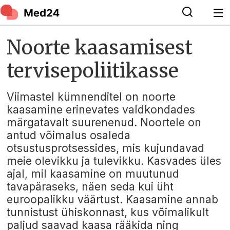
Noorte kaasamisest
tervisepoliitikasse
Viimastel kümnenditel on noorte
kaasamine erinevates valdkondades
märgatavalt suurenenud. Noortele on
antud võimalus osaleda
otsustusprotsessides, mis kujundavad
meie olevikku ja tulevikku. Kasvades üles
ajal, mil kaasamine on muutunud
tavapäraseks, näen seda kui üht
euroopalikku väärtust. Kaasamine annab
tunnistust ühiskonnast, kus võimalikult
paljud saavad kaasa rääkida ning