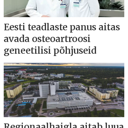
Eesti teadlaste panus aitas
avada osteoartroosi
geneetilisi põhjuseid
Regionaalhaigla aitab luua