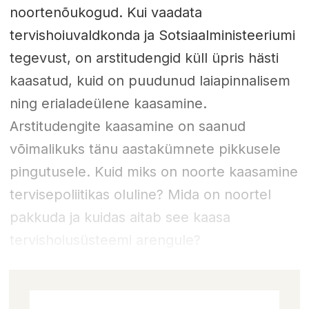
noortenõukogud. Kui vaadata
tervishoiuvaldkonda ja Sotsiaalministeeriumi
tegevust, on arstitudengid küll üpris hästi
kaasatud, kuid on puudunud laiapinnalisem
ning erialadeülene kaasamine.
Arstitudengite kaasamine on saanud
võimalikuks tänu aastakümnete pikkusele
pingutusele. Kuid miks on noorte kaasamine
tervisepoliitikas oluline? Mida on noortel
pakkuda ja kuidas aitab see kaasa
tervishoiusüsteemi arengule?