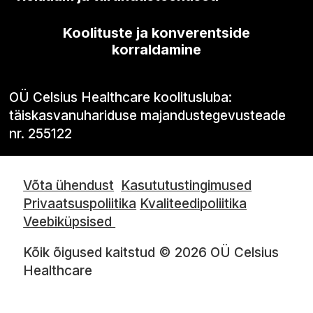
Koolituste ja konverentside
korraldamine
OÜ Celsius Healthcare koolitusluba:
täiskasvanuhariduse majandustegevusteade
nr. 255122
Võta ühendust
Kasututustingimused
Privaatsuspoliitika
Kvaliteedipoliitika
Veebiküpsised
Kõik õigused kaitstud © 2026 OÜ Celsius
Healthcare