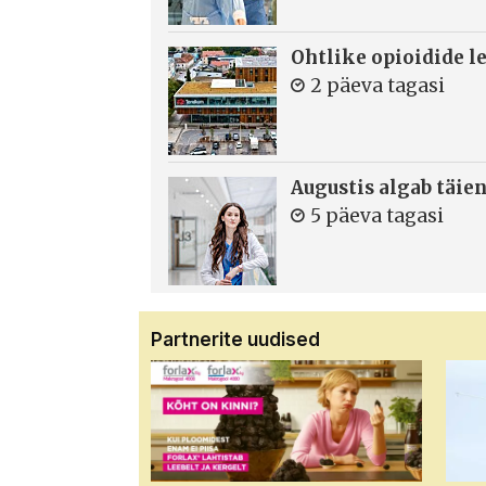
Ohtlike opioidide le
2 päeva tagasi
Augustis algab täie
5 päeva tagasi
Partnerite uudised