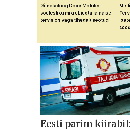
Günekoloog Dace Matule:
Medi
soolestiku mikrobioota ja naise
Terv
tervis on väga tihedalt seotud
loet
sood
Eesti parim kiirabi