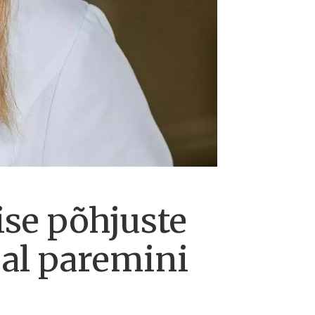
ise põhjuste
jal paremini