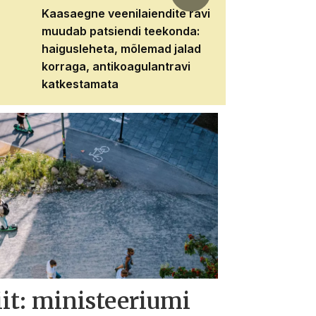
Kaasaegne veenilaiendite ravi
Veebiseminar:
muudab patsiendi teekonda:
patsiendi neere
haigusleheta, mõlemad jalad
tema tulevikku
korraga, antikoagulantravi
katkestamata
iit: ministeeriumi