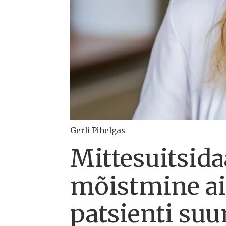
Gerli Pihelgas
Mittesuitsid
mõistmine ai
patsienti suu