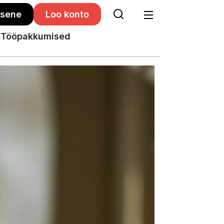
isene
Loo konto
Tööpakkumised