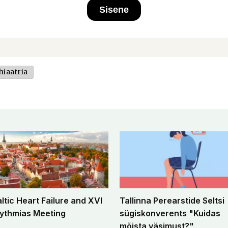
Sisene
hiaatria
altic Heart Failure and XVI
Tallinna Perearstide Seltsi
ythmias Meeting
sügiskonverents "Kuidas
mõista väsimust?"