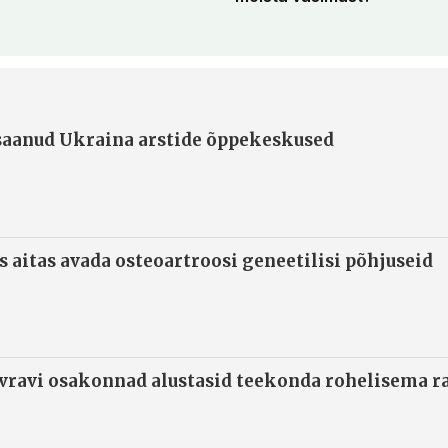
 saanud Ukraina arstide õppekeskused
s aitas avada osteoartroosi geneetilisi põhjuseid
ivravi osakonnad alustasid teekonda rohelisema 