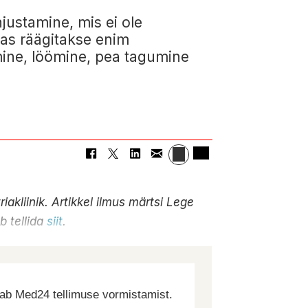
justamine, mis ei ole
nas räägitakse enim
mine, löömine, pea tagumine
iakliinik.
Artikkel ilmus märtsi Lege
ab tellida
siit
.
dab Med24 tellimuse vormistamist.