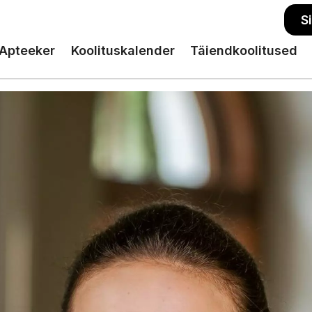
S
Apteeker
Koolituskalender
Täiendkoolitused