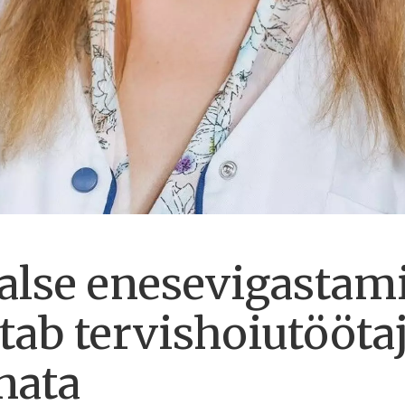
aalse enesevigastam
tab tervishoiutööta
nata