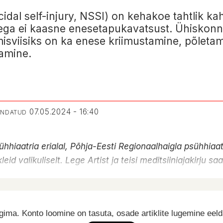
dal self-injury, NSSI) on kehakoe tahtlik kah
llega ei kaasne enesetapukavatsust. Ühiskon
misviisiks on ka enese kriimustamine, põleta
amine.
07.05.2024 - 16:40
UENDATUD
hhiaatria erialal, Põhja-Eesti Regionaalhaigla psühhiaatr
id valikuliselt. Lege Artist ja teisi meditsiiniajakirju sa
ima. Konto loomine on tasuta, osade artiklite lugemine eel