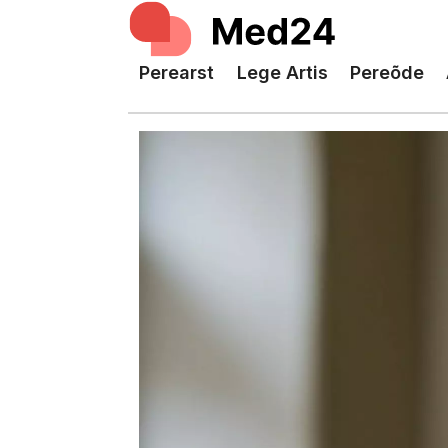
Perearst
Lege Artis
Pereõde