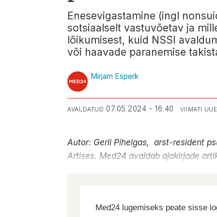
Enesevigastamine (ingl nonsuici
sotsiaalselt vastuvõetav ja mi
lõikumisest, kuid NSSI avaldu
või haavade paranemise takist
Mirjam Esperk
07.05.2024 - 16:40
AVALDATUD
VIIMATI U
Autor: Gerli Pihelgas,
arst-resident psü
Artises. Med24 avaldab ajakirjade artikle
Med24 lugemiseks peate sisse log