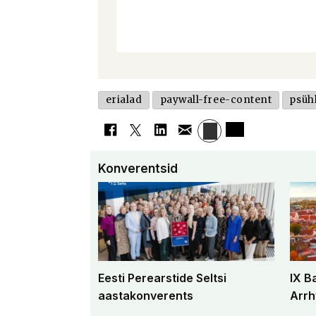
erialad
paywall-free-content
psüh
Konverentsid
Eesti Perearstide Seltsi
IX B
aastakonverents
Arrh