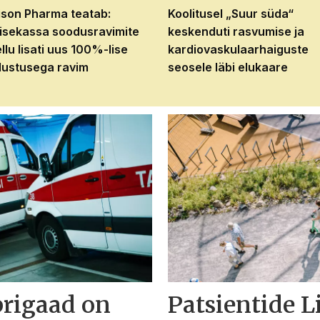
son Pharma teatab:
Koolitusel „Suur süda“
isekassa soodusravimite
keskenduti rasvumise ja
ellu lisati uus 100%-lise
kardiovaskulaarhaiguste
ustusega ravim
seosele läbi elukaare
brigaad on
Patsientide L