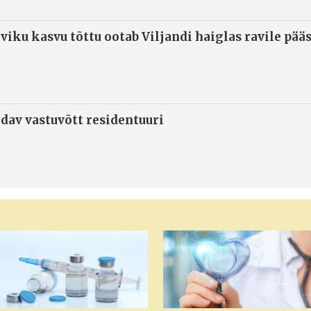
viku kasvu tõttu ootab Viljandi haiglas ravile pää
ndav vastuvõtt residentuuri