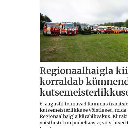
Regionaalhaigla ki
korraldab kümnenda
kutsemeisterlikkuse
6. augustil toimuvad Rummus traditsioo
kutsemeisterlikkuse võistlused, mida
Regionaalhaigla kiirabikeskus. Kiirab
võistlustel on juubeliaasta, võistlus