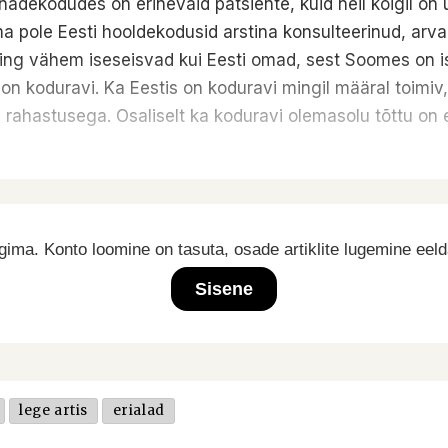
nadekodudes on erinevaid patsiente, kuid neil kõigil o
pole Eesti hooldekodusid arstina konsulteerinud, arva
ng vähem iseseisvad kui Eesti omad, sest Soomes on is
s on koduravi. Ka Eestis on koduravi mingil määral toimiv,
iku rahastusega. Osaliselt ka koduravi olemasolu tõttu 
ima. Konto loomine on tasuta, osade artiklite lugemine eel
Sisene
lege artis
erialad