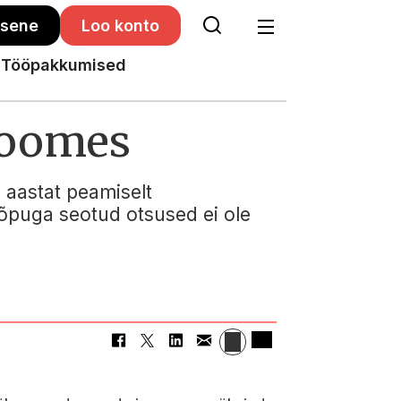
isene
Loo konto
Tööpakkumised
Soomes
 aastat peamiselt
lõpuga seotud otsused ei ole