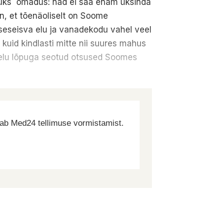
n üks omadus: nad ei saa enam üksinda
n, et tõenäoliselt on Soome
eseisva elu ja vanadekodu vahel veel
 kuid kindlasti mitte nii suures mahus
on elu lõpuga seotud otsused Soomes
dab Med24 tellimuse vormistamist.