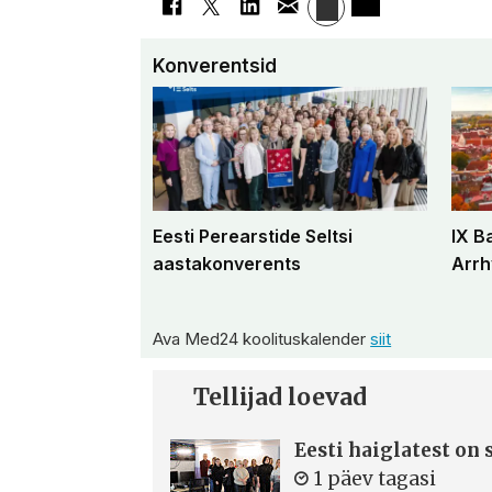
Konverentsid
Eesti Perearstide Seltsi
IX B
aastakonverents
Arrh
Ava Med24 koolituskalender
siit
Tellijad loevad
Eesti haiglatest on
1 päev tagasi