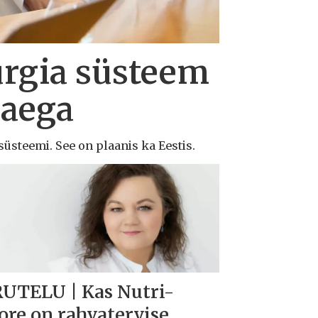
urgia süsteem
 aega
süsteemi. See on plaanis ka Eestis.
UTELU | Kas Nutri-
ore on rahvatervise