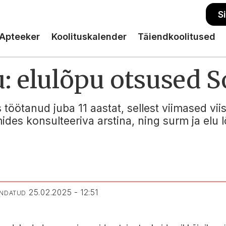
S
Apteeker
Koolituskalender
Täiendkoolitused
: elulõpu otsused 
öötanud juba 11 aastat, sellest viimased viis
des konsulteeriva arstina, ning surm ja elu 
25.02.2025 - 12:51
ENDATUD