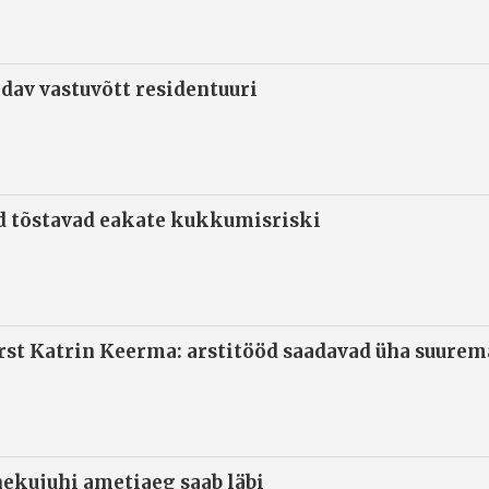
ndav vastuvõtt residentuuri
d tõstavad eakate kukkumisriski
arst Katrin Keerma: arstitööd saadavad üha suure
ekujuhi ametiaeg saab läbi