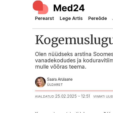
Perearst
Lege Artis
Pereõde
Kogemuslugu
Olen nüüdseks arstina Soomes t
vanadekodudes ja koduravitiimi
mulle võõras teema.
Saara Arulaane
ÜLDARST
25.02.2025 - 12:51
AVALDATUD
VIIMATI UU