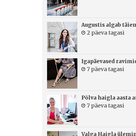
Augustis algab täie
2 päeva tagasi
Igapäevased ravimi
7 päeva tagasi
Põlva haigla aasta 
7 päeva tagasi
Valga Haigla ülemin