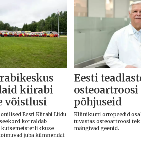
irabikeskus
Eesti teadlas
id kiirabi
osteoartroosi 
 võistlusi
põhjuseid
nilised Eesti Kiirabi Liidu
Kliinikumi ortopeedid osa
 seekord korraldab
tuvastas osteoartroosi tek
i kutsemeisterlikkuse
mängivad geenid.
ed toimuvad juba kümnendat