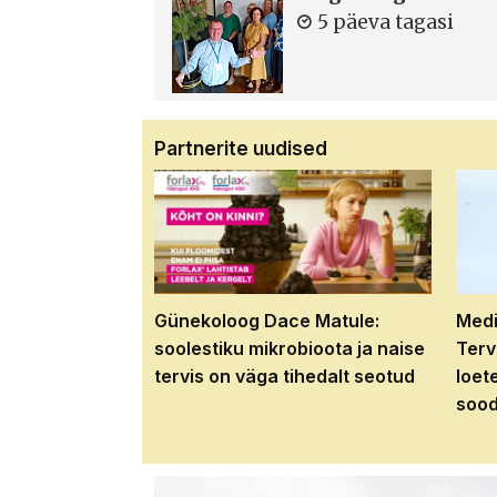
5 päeva tagasi
Partnerite uudised
Günekoloog Dace Matule:
Medi
soolestiku mikrobioota ja naise
Terv
tervis on väga tihedalt seotud
loet
sood