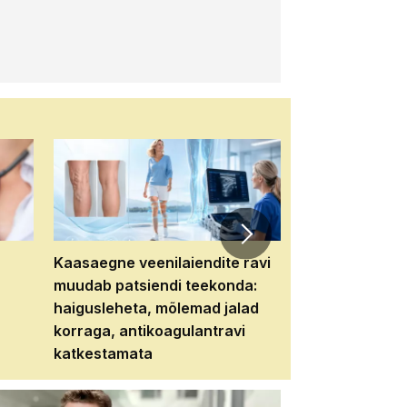
Kaasaegne veenilaiendite ravi
Veebiseminar:
muudab patsiendi teekonda:
patsiendi neere
haigusleheta, mõlemad jalad
tema tulevikku
korraga, antikoagulantravi
katkestamata