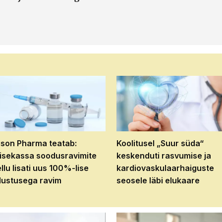
son Pharma teatab:
Koolitusel „Suur süda“
isekassa soodusravimite
keskenduti rasvumise ja
ellu lisati uus 100%-lise
kardiovaskulaarhaiguste
ustusega ravim
seosele läbi elukaare