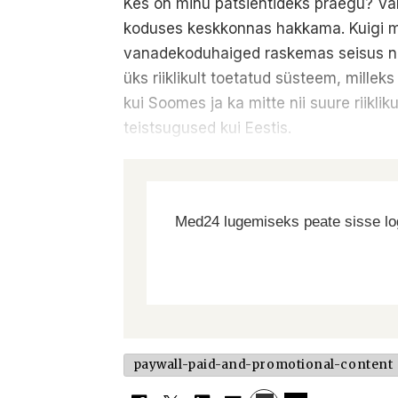
Kes on minu patsientideks praegu? Va
koduses keskkonnas hakkama. Kuigi ma 
vanadekoduhaiged raskemas seisus ni
üks riiklikult toetatud süsteem, millek
kui Soomes ja ka mitte nii suure riikl
teistsugused kui Eestis.
Med24 lugemiseks peate sisse log
paywall-paid-and-promotional-content