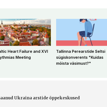
altic Heart Failure and XVI
Tallinna Perearstide Seltsi
ythmias Meeting
sügiskonverents "Kuidas
mõista väsimust?"
 saanud Ukraina arstide õppekeskused