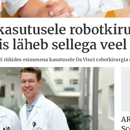
kasutusele robotkir
is läheb sellega veel
lti riikides esimesena kasutusele Da Vinci robotkirurgia 
AR
Sc