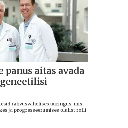
te panus aitas avada
geneetilisi
lesid rahvusvahelises uuringus, mis
kes ja progresseerumises olulist rolli