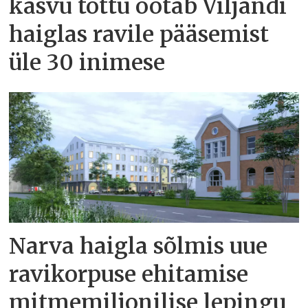
kasvu tõttu ootab Viljandi
haiglas ravile pääsemist
üle 30 inimese
Narva haigla sõlmis uue
ravikorpuse ehitamise
mitmemiljonilise lepingu