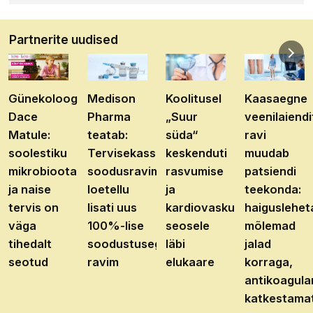
Partnerite uudised
Günekoloog
Medison
Koolitusel
Kaasaegne
Dace
Pharma
„Suur
veenilaiendi
Matule:
teatab:
süda“
ravi
soolestiku
Tervisekassa
keskenduti
muudab
mikrobioota
soodusravimite
rasvumise
patsiendi
ja naise
loetellu
ja
teekonda:
tervis on
lisati uus
kardiovaskulaarhaiguste
haiguslehet
väga
100%-lise
seosele
mõlemad
tihedalt
soodustusega
läbi
jalad
seotud
ravim
elukaare
korraga,
antikoagula
katkestama