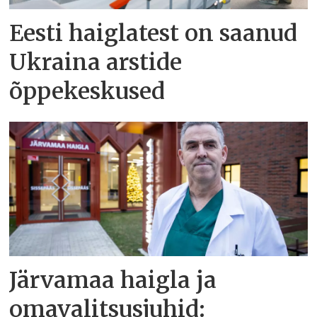
Eesti haiglatest on saanud
Ukraina arstide
õppekeskused
Järvamaa haigla ja
omavalitsusjuhid: