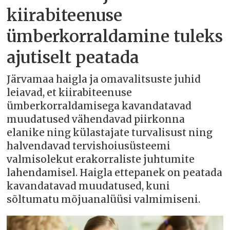
kiirabiteenuse
ümberkorraldamine tuleks
ajutiselt peatada
Järvamaa haigla ja omavalitsuste juhid
leiavad, et kiirabiteenuse
ümberkorraldamisega kavandatavad
muudatused vähendavad piirkonna
elanike ning külastajate turvalisust ning
halvendavad tervishoiusüsteemi
valmisolekut erakorraliste juhtumite
lahendamisel. Haigla ettepanek on peatada
kavandatavad muudatused, kuni
sõltumatu mõjuanalüüsi valmimiseni.