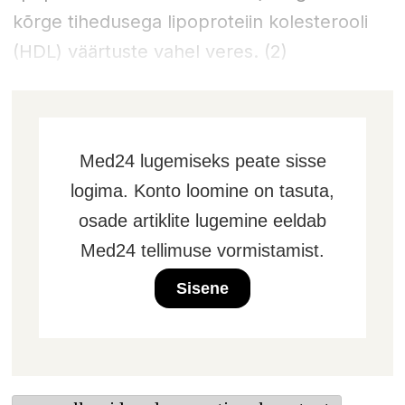
kõrge tihedusega lipoproteiin kolesterooli
(HDL) väärtuste vahel veres. (2)
Med24 lugemiseks peate sisse
logima. Konto loomine on tasuta,
osade artiklite lugemine eeldab
Med24 tellimuse vormistamist.
Sisene