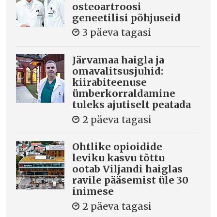
osteoartroosi
geneetilisi põhjuseid
3 päeva tagasi
Järvamaa haigla ja
omavalitsusjuhid:
kiirabiteenuse
ümberkorraldamine
tuleks ajutiselt peatada
2 päeva tagasi
Ohtlike opioidide
leviku kasvu tõttu
ootab Viljandi haiglas
ravile pääsemist üle 30
inimese
2 päeva tagasi