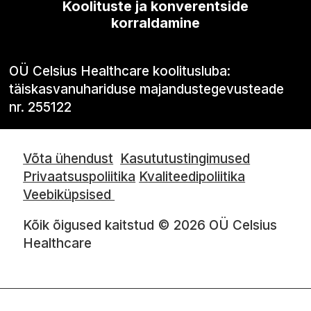
Koolituste ja konverentside
korraldamine
OÜ Celsius Healthcare koolitusluba:
täiskasvanuhariduse majandustegevusteade
nr. 255122
Võta ühendust
Kasututustingimused
Privaatsuspoliitika
Kvaliteedipoliitika
Veebiküpsised
Kõik õigused kaitstud © 2026 OÜ Celsius
Healthcare