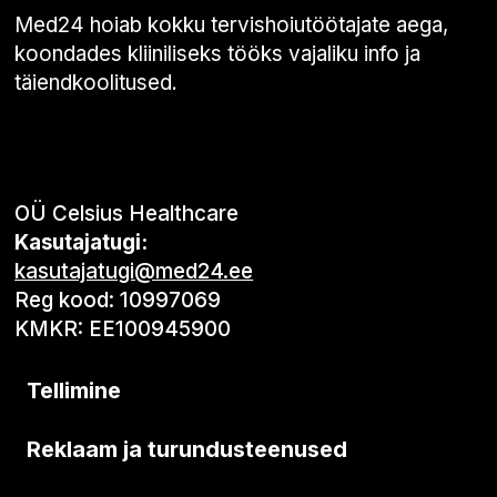
Med24 hoiab kokku tervishoiutöötajate aega,
koondades kliiniliseks tööks vajaliku info ja
täiendkoolitused.
OÜ Celsius Healthcare
Kasutajatugi:
kasutajatugi@med24.ee
Reg kood: 10997069
KMKR: EE100945900
Tellimine
Reklaam ja turundusteenused