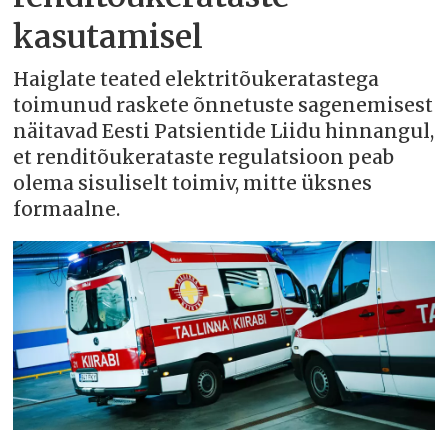
kasutamisel
Haiglate teated elektritõukeratastega
toimunud raskete õnnetuste sagenemisest
näitavad Eesti Patsientide Liidu hinnangul,
et renditõukerataste regulatsioon peab
olema sisuliselt toimiv, mitte üksnes
formaalne.