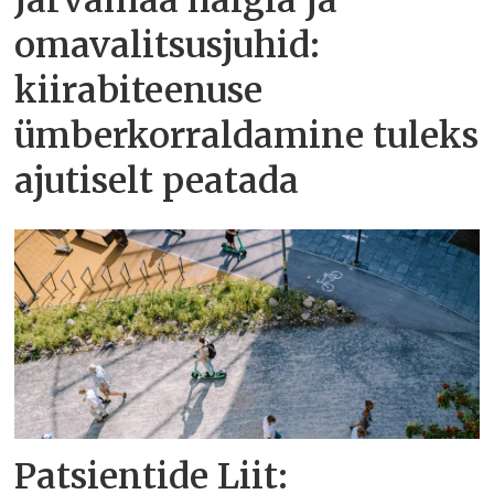
Järvamaa haigla ja
omavalitsusjuhid:
kiirabiteenuse
ümberkorraldamine tuleks
ajutiselt peatada
Patsientide Liit: