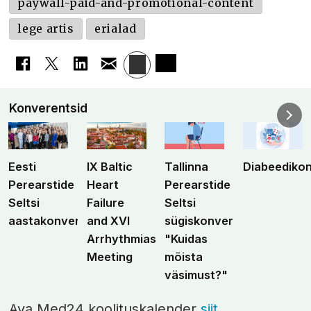
paywall-paid-and-promotional-content
lege artis
erialad
Konverentsid
Eesti
IX Baltic
Tallinna
Diabeediko
Perearstide
Heart
Perearstide
Seltsi
Failure
Seltsi
aastakonverents
and XVI
sügiskonverents
Arrhythmias
"Kuidas
Meeting
mõista
väsimust?"
Ava Med24 koolituskalender
siit