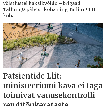
võistlustel kaksikvõidu – brigaad
Tallinn92 pälvis I koha ning Tallinn91 II
koha.
Patsientide Liit:
ministeeriumi kava ei taga
toimivat vanusekontrolli
renditõukerataste