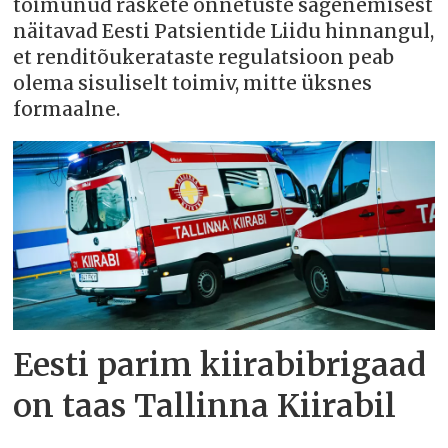
toimunud raskete õnnetuste sagenemisest
näitavad Eesti Patsientide Liidu hinnangul,
et renditõukerataste regulatsioon peab
olema sisuliselt toimiv, mitte üksnes
formaalne.
Eesti parim kiirabibrigaad
on taas Tallinna Kiirabil