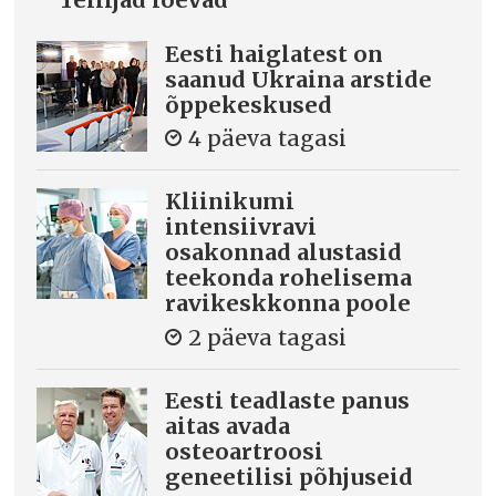
Eesti haiglatest on
saanud Ukraina arstide
õppekeskused
4 päeva tagasi
Kliinikumi
intensiivravi
osakonnad alustasid
teekonda rohelisema
ravikeskkonna poole
2 päeva tagasi
Eesti teadlaste panus
aitas avada
osteoartroosi
geneetilisi põhjuseid