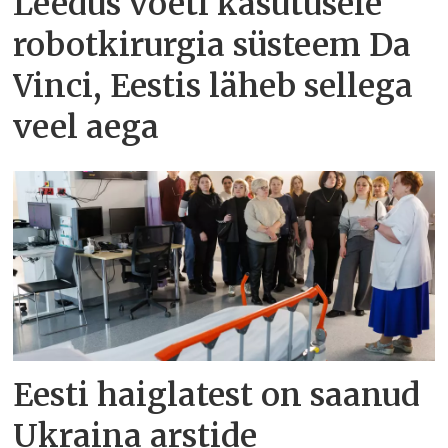
Leedus võeti kasutusele
robotkirurgia süsteem Da
Vinci, Eestis läheb sellega
veel aega
Eesti haiglatest on saanud
Ukraina arstide