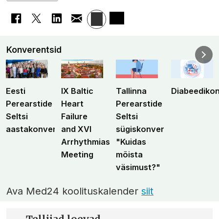
Konverentsid
Eesti
IX Baltic
Tallinna
Diabeediko
Perearstide
Heart
Perearstide
Seltsi
Failure
Seltsi
aastakonverents
and XVI
sügiskonverents
Arrhythmias
"Kuidas
Meeting
mõista
väsimust?"
Ava Med24 koolituskalender
siit
Tellijad loevad