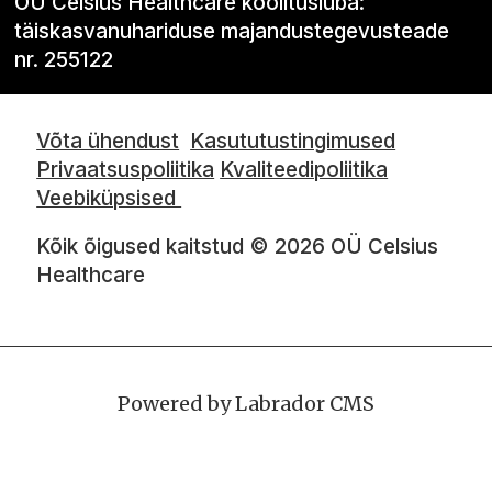
OÜ Celsius Healthcare koolitusluba:
täiskasvanuhariduse majandustegevusteade
nr. 255122
Võta ühendust
Kasututustingimused
Privaatsuspoliitika
Kvaliteedipoliitika
Veebiküpsised
Kõik õigused kaitstud © 2026 OÜ Celsius
Healthcare
Powered by Labrador CMS