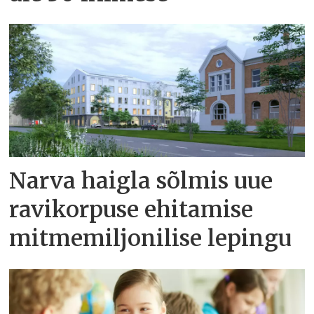
Narva haigla sõlmis uue
ravikorpuse ehitamise
mitmemiljonilise lepingu