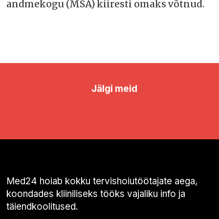
andmekogu (MSA) kiiresti omaks võtnud.
Jälgi meid
Med24 hoiab kokku tervishoiutöötajate aega,
koondades kliiniliseks tööks vajaliku info ja
täiendkoolitused.