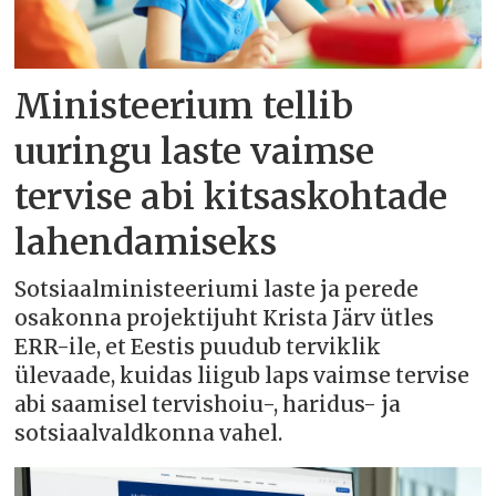
Ministeerium tellib
uuringu laste vaimse
tervise abi kitsaskohtade
lahendamiseks
Sotsiaalministeeriumi laste ja perede
osakonna projektijuht Krista Järv ütles
ERR-ile, et Eestis puudub terviklik
ülevaade, kuidas liigub laps vaimse tervise
abi saamisel tervishoiu-, haridus- ja
sotsiaalvaldkonna vahel.