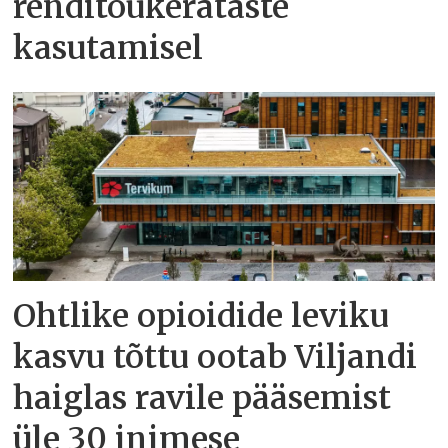
renditõukerataste
kasutamisel
Ohtlike opioidide leviku
kasvu tõttu ootab Viljandi
haiglas ravile pääsemist
üle 30 inimese