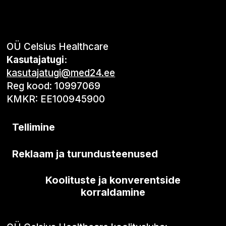
OÜ Celsius Healthcare
Kasutajatugi:
kasutajatugi@med24.ee
Reg kood: 10997069
KMKR: EE100945900
Tellimine
Reklaam ja turundusteenused
Koolituste ja konverentside
korraldamine