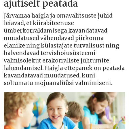
ajutiselt peatada
Järvamaa haigla ja omavalitsuste juhid
leiavad, et kiirabiteenuse
ümberkorraldamisega kavandatavad
muudatused vähendavad piirkonna
elanike ning külastajate turvalisust ning
halvendavad tervishoiusüsteemi
valmisolekut erakorraliste juhtumite
lahendamisel. Haigla ettepanek on peatada
kavandatavad muudatused, kuni
sõltumatu mõjuanalüüsi valmimiseni.