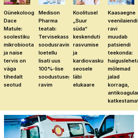
Günekoloog
Medison
Koolitusel
Kaasaegne
Dace
Pharma
„Suur
veenilaiendi
Matule:
teatab:
süda“
ravi
soolestiku
Tervisekassa
keskenduti
muudab
mikrobioota
soodusravimite
rasvumise
patsiendi
ja naise
loetellu
ja
teekonda:
tervis on
lisati uus
kardiovaskulaarhaiguste
haiguslehet
väga
100%-lise
seosele
mõlemad
tihedalt
soodustusega
läbi
jalad
seotud
ravim
elukaare
korraga,
antikoagula
katkestama