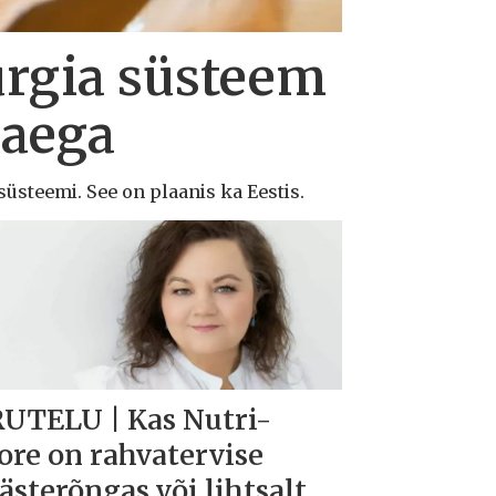
urgia süsteem
 aega
süsteemi. See on plaanis ka Eestis.
UTELU | Kas Nutri-
ore on rahvatervise
ästerõngas või lihtsalt