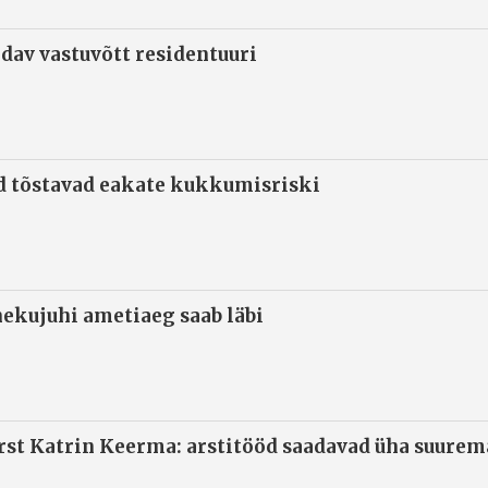
ndav vastuvõtt residentuuri
d tõstavad eakate kukkumisriski
ekujuhi ametiaeg saab läbi
arst Katrin Keerma: arstitööd saadavad üha suure