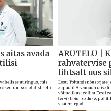
s aitas avada
ARUTELU | Ka
ilisi
rahvatervise 
lihtsalt uus s
svahelises uuringus, mis
Eesti Toitumisnõustajate j
esseerumises olulist rolli
augustil Arvamusfestivalil
võimalikust rollist Eesti 
tervishoiu, teaduse, poliit
vaatenurgad.