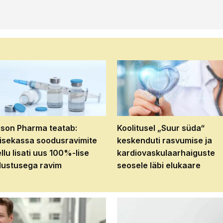
son Pharma teatab:
Koolitusel „Suur süda“
isekassa soodusravimite
keskenduti rasvumise ja
ellu lisati uus 100%-lise
kardiovaskulaarhaiguste
ustusega ravim
seosele läbi elukaare