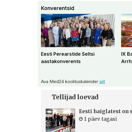
Konverentsid
Eesti Perearstide Seltsi
IX B
aastakonverents
Arrh
Ava Med24 koolituskalender
siit
Tellijad loevad
Eesti haiglatest on
1 päev tagasi