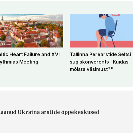
altic Heart Failure and XVI
Tallinna Perearstide Seltsi
ythmias Meeting
sügiskonverents "Kuidas
mõista väsimust?"
 saanud Ukraina arstide õppekeskused