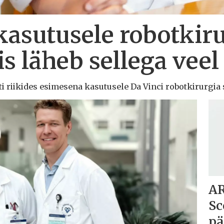
kasutusele robotkir
is läheb sellega veel
lti riikides esimesena kasutusele Da Vinci robotkirurgia 
AR
Sc
pä