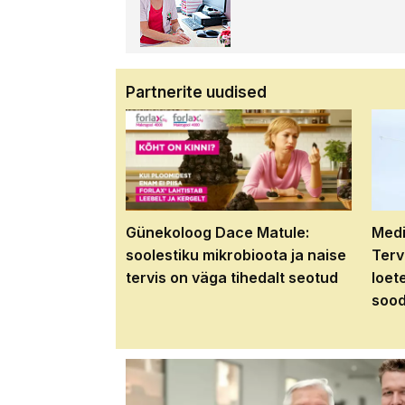
Partnerite uudised
Günekoloog Dace Matule:
Medi
soolestiku mikrobioota ja naise
Terv
tervis on väga tihedalt seotud
loet
sood