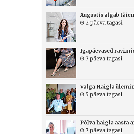
Augustis algab täie
2 päeva tagasi
Igapäevased ravimi
7 päeva tagasi
Valga Haigla ülemin
5 päeva tagasi
Põlva haigla aasta 
7 päeva tagasi