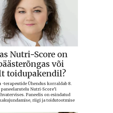
s Nutri-Score on
päästerõngas või
ilt toidupakendil?
a -terapeutide Ühendus korraldab 8.
 paneelarutelu Nutri-Score’i
rahvatervises. Paneelis on esindatud
ikakujundamise, riigi ja toidutootmise