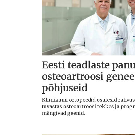
Eesti teadlaste panu
osteoartroosi geneet
põhjuseid
Kliinikumi ortopeedid osalesid rahvu
tuvastas osteoartroosi tekkes ja progr
mängivad geenid.