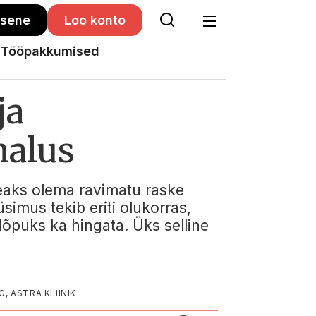
isene
Loo konto
Tööpakkumised
ja
malus
 peaks olema ravimatu raske
simus tekib eriti olukorras,
lõpuks ka hingata. Üks selline
 ASTRA KLIINIK