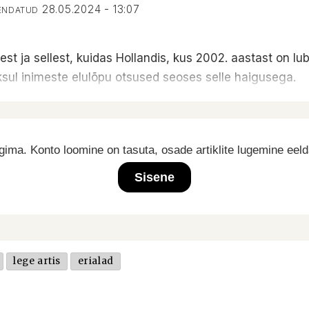
28.05.2024 - 13:07
UENDATUD
st ja sellest, kuidas Hollandis, kus 2002. aastast on lub
ul inimeste elulõpu otsused seoses selle haigusega.
ima. Konto loomine on tasuta, osade artiklite lugemine eel
Sisene
lege artis
erialad