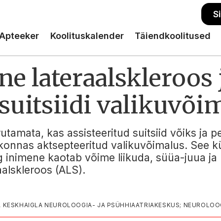
S
Apteeker
Koolituskalender
Täiendkoolitused
e lateraalskleroos 
 suitsiidi valikuvõi
arutamata, kas assisteeritud suitsiid võiks ja
skonnas aktsepteeritud valikuvõimalus. See kü
 inimene kaotab võime liikuda, süüa-juua ja 
aalskleroos (ALS).
 KESKHAIGLA NEUROLOOGIA- JA PSÜHHIAATRIAKESKUS; NEUROLOOG,