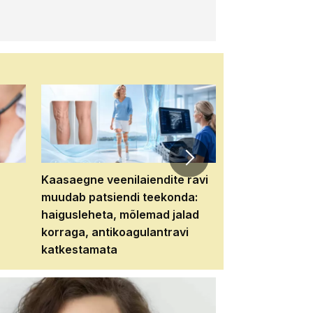
Kaasaegne veenilaiendite ravi
Veebiseminar:
muudab patsiendi teekonda:
patsiendi neere
haigusleheta, mõlemad jalad
tema tulevikku
korraga, antikoagulantravi
katkestamata