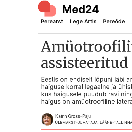
Perearst
Lege Artis
Pereõde
Amüotroofilin
assisteeritud
Eestis on endiselt lõpuni läbi 
haiguse korral legaalne ja ühi
kus haigusele puudub ravi ning
haigus on amüotroofiline later
Katrin Gross-Paju
ÜLEMARST-JUHATAJA, LÄÄNE-TALLINNA