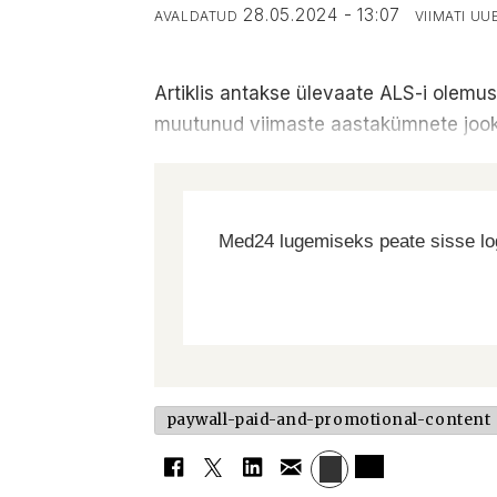
28.05.2024 - 13:07
AVALDATUD
VIIMATI U
Artiklis antakse ülevaate ALS-i olemuse
muutunud viimaste aastakümnete jooks
Med24 lugemiseks peate sisse log
paywall-paid-and-promotional-content