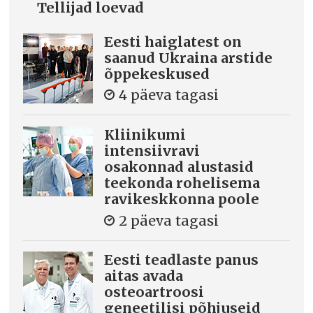
Tellijad loevad
Eesti haiglatest on
saanud Ukraina arstide
õppekeskused
4 päeva tagasi
Kliinikumi
intensiivravi
osakonnad alustasid
teekonda rohelisema
ravikeskkonna poole
2 päeva tagasi
Eesti teadlaste panus
aitas avada
osteoartroosi
geneetilisi põhjuseid