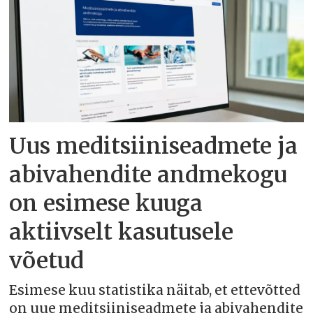
Uus meditsiiniseadmete ja
abivahendite andmekogu
on esimese kuuga
aktiivselt kasutusele
võetud
Esimese kuu statistika näitab, et ettevõtted
on uue meditsiiniseadmete ja abivahendite