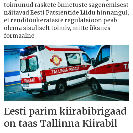
toimunud raskete õnnetuste sagenemisest
näitavad Eesti Patsientide Liidu hinnangul,
et renditõukerataste regulatsioon peab
olema sisuliselt toimiv, mitte üksnes
formaalne.
Eesti parim kiirabibrigaad
on taas Tallinna Kiirabil