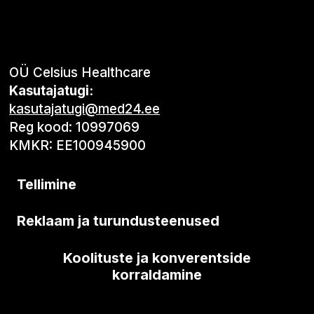
OÜ Celsius Healthcare
Kasutajatugi:
kasutajatugi@med24.ee
Reg kood: 10997069
KMKR: EE100945900
Tellimine
Reklaam ja turundusteenused
Koolituste ja konverentside
korraldamine