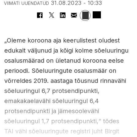
31.08.2023 - 10:33
VIIMATI UUENDATUD
„Oleme koroona aja keerulistest oludest
edukalt väljunud ja kõigi kolme sõeluuringu
osalusmäärad on ületanud koroona eelse
perioodi. Sõeluuringute osalusmäär on
võrreldes 2019. aastaga tõusnud rinnavähi
sõeluuringul 6,7 protsendipunkti,
emakakaelavähi sõeluuringul 6,4
protsendipunkti ja jämesoolevähi
sõeluuringul 1,7 protsendipunkti,“ tõdes
TAI vähi sõeluuringute registri juht Birgit