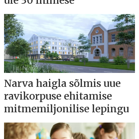
üle 30 inimese
Narva haigla sõlmis uue
ravikorpuse ehitamise
mitmemiljonilise lepingu