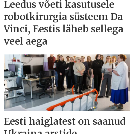
Leedus võeti kasutusele
robotkirurgia süsteem Da
Vinci, Eestis läheb sellega
veel aega
Eesti haiglatest on saanud
Ukraina arstide