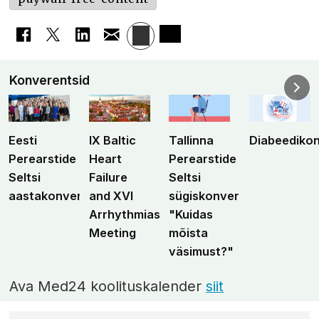
Konverentsid
Eesti
IX Baltic
Tallinna
Diabeediko
Perearstide
Heart
Perearstide
Seltsi
Failure
Seltsi
aastakonverents
and XVI
sügiskonverents
Arrhythmias
"Kuidas
Meeting
mõista
väsimust?"
Ava Med24 koolituskalender
siit