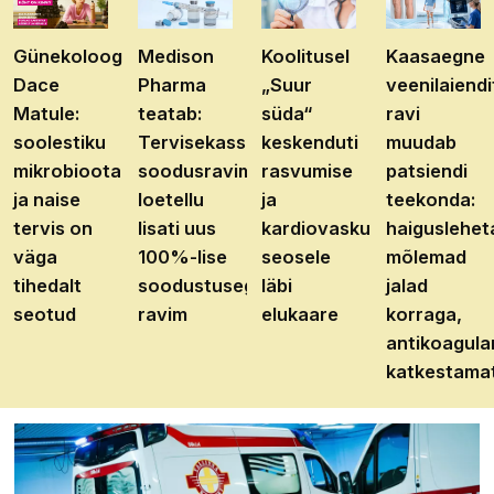
Günekoloog
Medison
Koolitusel
Kaasaegne
Dace
Pharma
„Suur
veenilaiendi
Matule:
teatab:
süda“
ravi
soolestiku
Tervisekassa
keskenduti
muudab
mikrobioota
soodusravimite
rasvumise
patsiendi
ja naise
loetellu
ja
teekonda:
tervis on
lisati uus
kardiovaskulaarhaiguste
haiguslehet
väga
100%-lise
seosele
mõlemad
tihedalt
soodustusega
läbi
jalad
seotud
ravim
elukaare
korraga,
antikoagula
katkestama