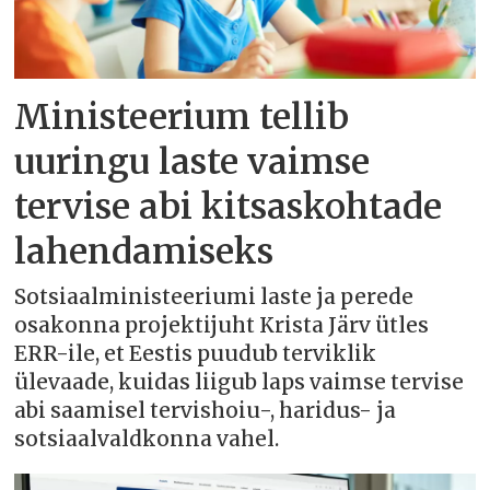
Ministeerium tellib
uuringu laste vaimse
tervise abi kitsaskohtade
lahendamiseks
Sotsiaalministeeriumi laste ja perede
osakonna projektijuht Krista Järv ütles
ERR-ile, et Eestis puudub terviklik
ülevaade, kuidas liigub laps vaimse tervise
abi saamisel tervishoiu-, haridus- ja
sotsiaalvaldkonna vahel.