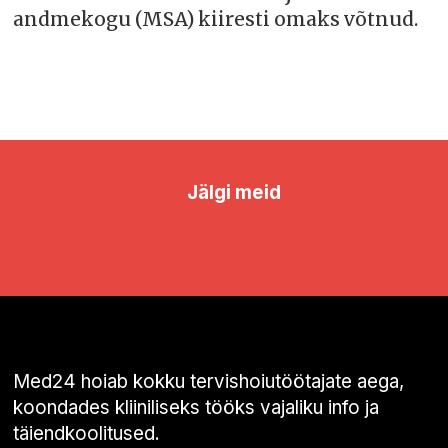
andmekogu (MSA) kiiresti omaks võtnud.
Jälgi meid
Med24 hoiab kokku tervishoiutöötajate aega,
koondades kliiniliseks tööks vajaliku info ja
täiendkoolitused.