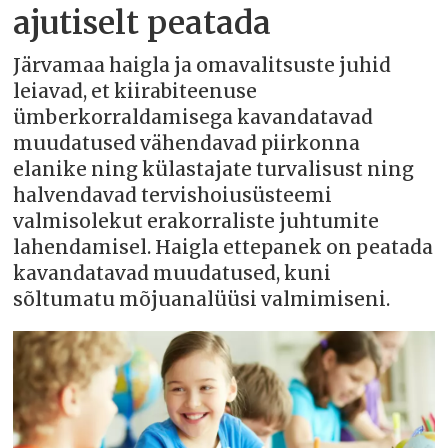
ajutiselt peatada
Järvamaa haigla ja omavalitsuste juhid
leiavad, et kiirabiteenuse
ümberkorraldamisega kavandatavad
muudatused vähendavad piirkonna
elanike ning külastajate turvalisust ning
halvendavad tervishoiusüsteemi
valmisolekut erakorraliste juhtumite
lahendamisel. Haigla ettepanek on peatada
kavandatavad muudatused, kuni
sõltumatu mõjuanalüüsi valmimiseni.