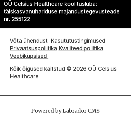
OÜ Celsius Healthcare koolitusluba:
täiskasvanuhariduse majandustegevusteade
nr. 255122
Võta ühendust
Kasututustingimused
Privaatsuspoliitika
Kvaliteedipoliitika
Veebiküpsised
Kõik õigused kaitstud © 2026 OÜ Celsius
Healthcare
Powered by Labrador CMS