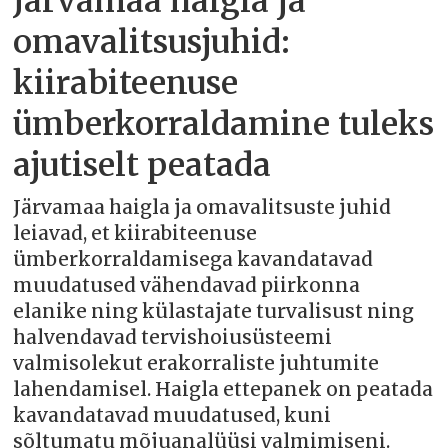
Järvamaa haigla ja
omavalitsusjuhid:
kiirabiteenuse
ümberkorraldamine tuleks
ajutiselt peatada
Järvamaa haigla ja omavalitsuste juhid
leiavad, et kiirabiteenuse
ümberkorraldamisega kavandatavad
muudatused vähendavad piirkonna
elanike ning külastajate turvalisust ning
halvendavad tervishoiusüsteemi
valmisolekut erakorraliste juhtumite
lahendamisel. Haigla ettepanek on peatada
kavandatavad muudatused, kuni
sõltumatu mõjuanalüüsi valmimiseni.