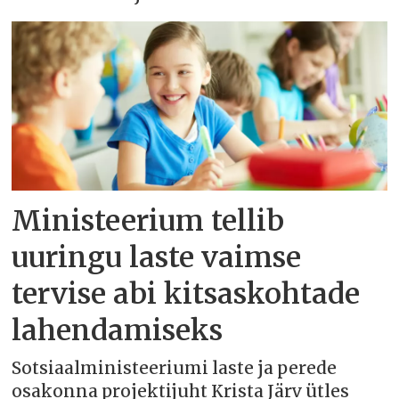
Ministeerium tellib
uuringu laste vaimse
tervise abi kitsaskohtade
lahendamiseks
Sotsiaalministeeriumi laste ja perede
osakonna projektijuht Krista Järv ütles