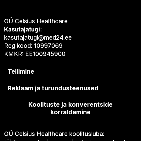
OÜ Celsius Healthcare
Kasutajatugi:
kasutajatugi@med24.ee
Reg kood: 10997069
KMKR: EE100945900
Tellimine
Reklaam ja turundusteenused
Koolituste ja konverentside
korraldamine
OÜ Celsius Healthcare koolitusluba: