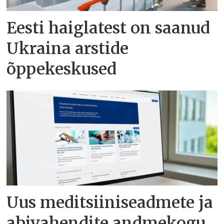
Eesti haiglatest on saanud
Ukraina arstide
õppekeskused
Uus meditsiiniseadmete ja
abivahendite andmekogu