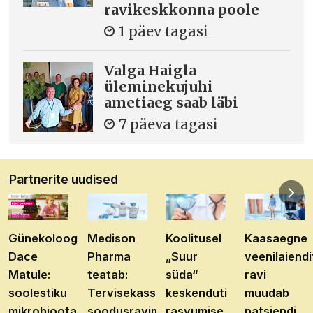
ravikeskkonna poole
1 päev tagasi
Valga Haigla
üleminekujuhi
ametiaeg saab läbi
7 päeva tagasi
Partnerite uudised
Günekoloog
Medison
Koolitusel
Kaasaegne
Dace
Pharma
„Suur
veenilaiendi
Matule:
teatab:
süda“
ravi
soolestiku
Tervisekassa
keskenduti
muudab
mikrobioota
soodusravimite
rasvumise
patsiendi