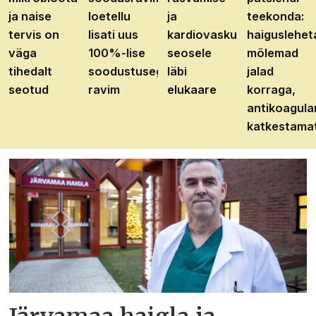
ja naise
loetellu
ja
teekonda:
tervis on
lisati uus
kardiovaskulaarhaiguste
haiguslehet
väga
100%-lise
seosele
mõlemad
tihedalt
soodustusega
läbi
jalad
seotud
ravim
elukaare
korraga,
antikoagula
katkestama