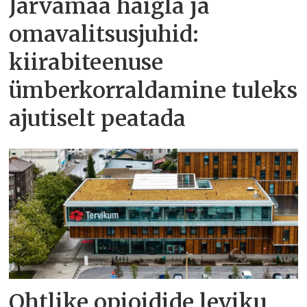
Järvamaa haigla ja
omavalitsusjuhid:
kiirabiteenuse
ümberkorraldamine tuleks
ajutiselt peatada
Ohtlike opioidide leviku