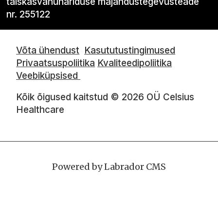
täiskasvanuhariduse majandustegevusteade
nr. 255122
Võta ühendust
Kasututustingimused
Privaatsuspoliitika
Kvaliteedipoliitika
Veebiküpsised
Kõik õigused kaitstud © 2026 OÜ Celsius
Healthcare
Powered by Labrador CMS