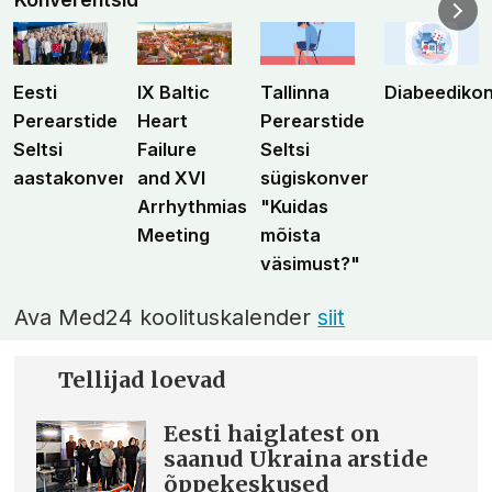
Eesti
IX Baltic
Tallinna
Diabeediko
Perearstide
Heart
Perearstide
Seltsi
Failure
Seltsi
aastakonverents
and XVI
sügiskonverents
Arrhythmias
"Kuidas
Meeting
mõista
väsimust?"
Ava Med24 koolituskalender
siit
Tellijad loevad
Eesti haiglatest on
saanud Ukraina arstide
õppekeskused