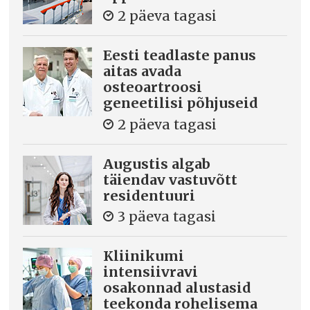
2 päeva tagasi
Eesti teadlaste panus
aitas avada
osteoartroosi
geneetilisi põhjuseid
2 päeva tagasi
Augustis algab
täiendav vastuvõtt
residentuuri
3 päeva tagasi
Kliinikumi
intensiivravi
osakonnad alustasid
teekonda rohelisema