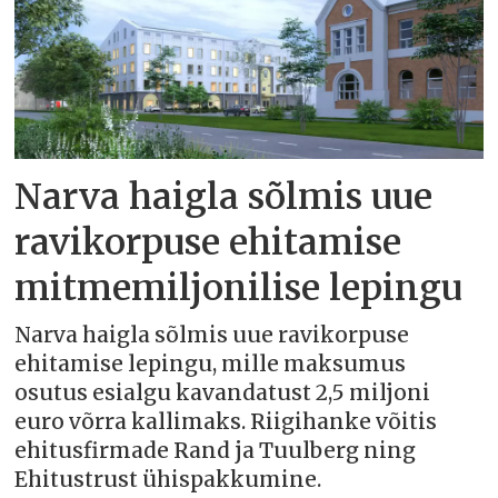
Narva haigla sõlmis uue
ravikorpuse ehitamise
mitmemiljonilise lepingu
Narva haigla sõlmis uue ravikorpuse
ehitamise lepingu, mille maksumus
osutus esialgu kavandatust 2,5 miljoni
euro võrra kallimaks. Riigihanke võitis
ehitusfirmade Rand ja Tuulberg ning
Ehitustrust ühispakkumine.