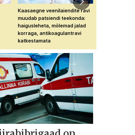
Kaasaegne veenilaiendite ravi
Veebiseminar:
muudab patsiendi teekonda:
patsiendi neere
haigusleheta, mõlemad jalad
tema tulevikku
korraga, antikoagulantravi
katkestamata
iirabibrigaad on