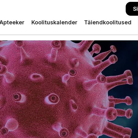
S
Apteeker
Koolituskalender
Täiendkoolitused