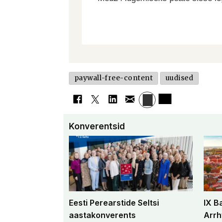
paywall-free-content
uudised
Konverentsid
Eesti Perearstide Seltsi
IX B
aastakonverents
Arrh