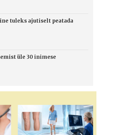
ne tuleks ajutiselt peatada
semist üle 30 inimese