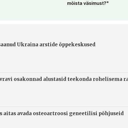
mõista väsimust?"
 saanud Ukraina arstide õppekeskused
ivravi osakonnad alustasid teekonda rohelisema 
s aitas avada osteoartroosi geneetilisi põhjuseid