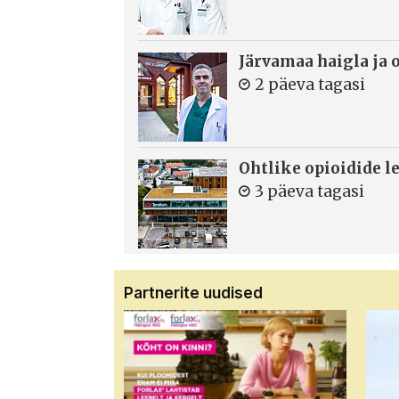
Järvamaa haigla ja 
2 päeva tagasi
Ohtlike opioidide le
3 päeva tagasi
Partnerite uudised