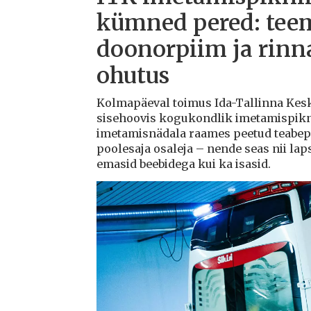
kümned pered: teem
doonorpiim ja rin
ohutus
Kolmapäeval toimus Ida-Tallinna Kesk
sisehoovis kogukondlik imetamispikn
imetamisnädala raames peetud teabep
poolesaja osaleja – nende seas nii lap
emasid beebidega kui ka isasid.