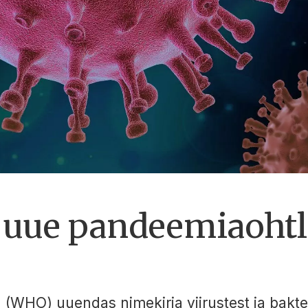
uue pandeemiaohtl
(WHO) uuendas nimekirja viirustest ja bakter