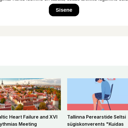
Sisene
altic Heart Failure and XVI
Tallinna Perearstide Seltsi
ythmias Meeting
sügiskonverents "Kuidas