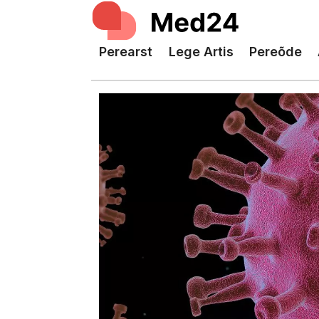
Perearst
Lege Artis
Pereõde