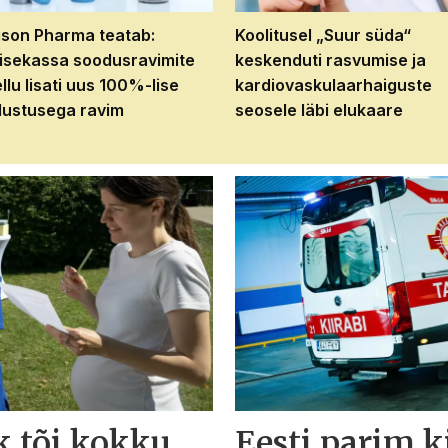
son Pharma teatab:
Koolitusel „Suur süda“
isekassa soodusravimite
keskenduti rasvumise ja
ellu lisati uus 100%-lise
kardiovaskulaarhaiguste
ustusega ravim
seosele läbi elukaare
 tõi kokku
Eesti parim k