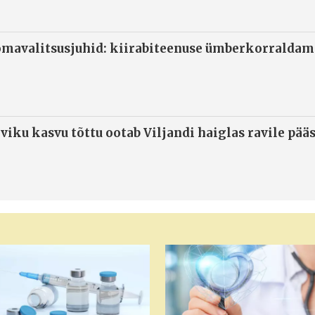
omavalitsusjuhid: kiirabiteenuse ümberkorraldami
viku kasvu tõttu ootab Viljandi haiglas ravile pää