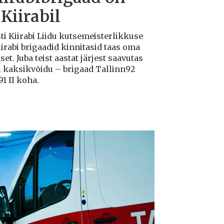
Kiirabil
sti Kiirabi Liidu kutsemeisterlikkuse
iirabi brigaadid kinnitasid taas oma
et. Juba teist aastat järjest saavutas
el kaksikvõidu – brigaad Tallinn92
1 II koha.