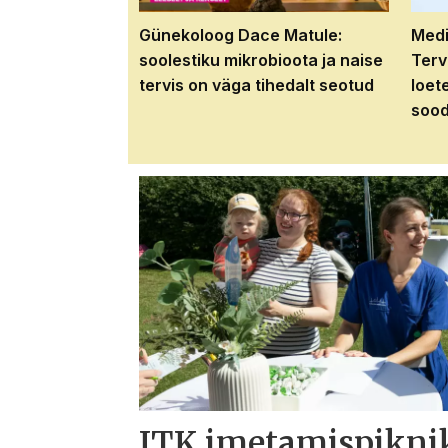
Günekoloog Dace Matule:
Medi
soolestiku mikrobioota ja naise
Terv
tervis on väga tihedalt seotud
loet
sood
ITK imetamispiknik