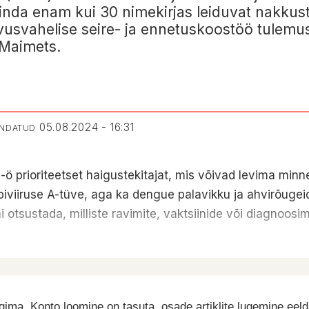
nda enam kui 30 nimekirjas leiduvat nakkust s
hvusvahelise seire- ja ennetuskoostöö tulemuse
 Maimets.
05.08.2024 - 16:31
ENDATUD
-ö prioriteetset haigustekitajat, mis võivad levima mi
piviiruse A-tüve, aga ka dengue palavikku ja ahvirõugeid
i otsustada, milliste ravimite, vaktsiinide või diagnoo
ima. Konto loomine on tasuta, osade artiklite lugemine eel