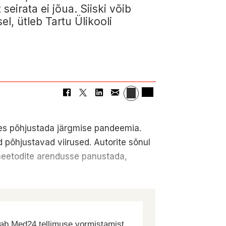
eirata ei jõua. Siiski võib
l, ütleb Tartu Ülikooli
nnes põhjustada järgmise pandeemia.
 põhjustavad viirused. Autorite sõnul
simeetodite arendusse panustada,
dab Med24 tellimuse vormistamist.