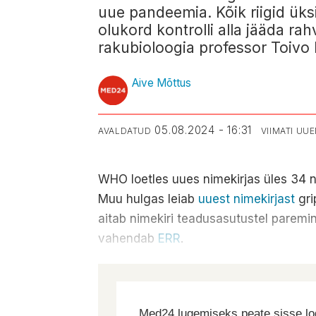
uue pandeemia. Kõik riigid üksi
olukord kontrolli alla jääda ra
rakubioloogia professor Toivo
Aive Mõttus
05.08.2024 - 16:31
AVALDATUD
VIIMATI UU
WHO loetles uues nimekirjas üles 34 n
Muu hulgas leiab
uuest nimekirjast
gri
aitab nimekiri teadusasutustel paremin
vahendab
ERR
.
Med24 lugemiseks peate sisse log