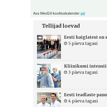
Ava Med24 koolituskalender
siit
Tellijad loevad
Eesti haiglatest on
5 päeva tagasi
Kliinikumi intensi
3 päeva tagasi
Eesti teadlaste panu
4 päeva tagasi