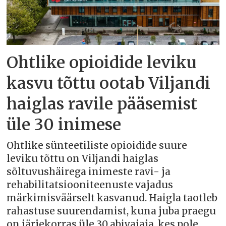
Ohtlike opioidide leviku
kasvu tõttu ootab Viljandi
haiglas ravile pääsemist
üle 30 inimese
Ohtlike sünteetiliste opioidide suure
leviku tõttu on Viljandi haiglas
sõltuvushäirega inimeste ravi- ja
rehabilitatsiooniteenuste vajadus
märkimisväärselt kasvanud. Haigla taotleb
rahastuse suurendamist, kuna juba praegu
on järjekorras üle 30 abivajaja, kes pole