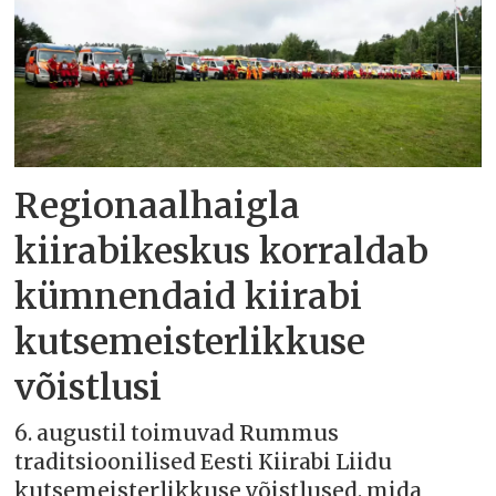
Regionaalhaigla
kiirabikeskus korraldab
kümnendaid kiirabi
kutsemeisterlikkuse
võistlusi
6. augustil toimuvad Rummus
traditsioonilised Eesti Kiirabi Liidu
kutsemeisterlikkuse võistlused, mida