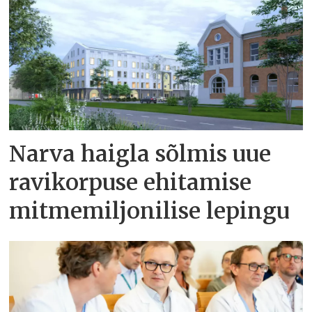
Narva haigla sõlmis uue
ravikorpuse ehitamise
mitmemiljonilise lepingu