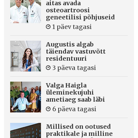
aitas avada
osteoartroosi
geneetilisi põhjuseid
1 päev tagasi
Augustis algab
täiendav vastuvõtt
residentuuri
3 päeva tagasi
Valga Haigla
üleminekujuhi
ametiaeg saab läbi
6 päeva tagasi
Millised on ootused
praktikale ja milline