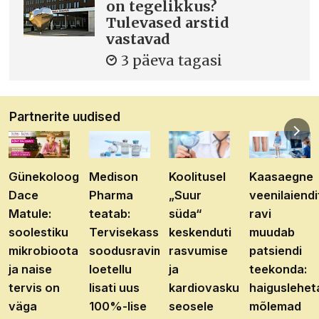
on tegelikkus?
Tulevased arstid
vastavad
3 päeva tagasi
Partnerite uudised
Günekoloog
Medison
Koolitusel
Kaasaegne
Dace
Pharma
„Suur
veenilaiendi
Matule:
teatab:
süda“
ravi
soolestiku
Tervisekassa
keskenduti
muudab
mikrobioota
soodusravimite
rasvumise
patsiendi
ja naise
loetellu
ja
teekonda:
tervis on
lisati uus
kardiovaskulaarhaiguste
haiguslehet
väga
100%-lise
seosele
mõlemad