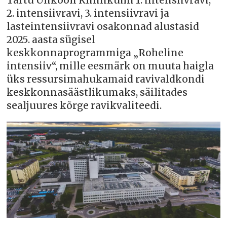
Tartu Ülikooli Kliinikumi 1. intensiivravi,
2. intensiivravi, 3. intensiivravi ja
lasteintensiivravi osakonnad alustasid
2025. aasta sügisel
keskkonnaprogrammiga „Roheline
intensiiv“, mille eesmärk on muuta haigla
üks ressursimahukamaid ravivaldkondi
keskkonnasäästlikumaks, säilitades
sealjuures kõrge ravikvaliteedi.