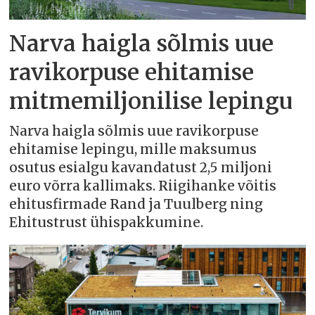
Narva haigla sõlmis uue
ravikorpuse ehitamise
mitmemiljonilise lepingu
Narva haigla sõlmis uue ravikorpuse
ehitamise lepingu, mille maksumus
osutus esialgu kavandatust 2,5 miljoni
euro võrra kallimaks. Riigihanke võitis
ehitusfirmade Rand ja Tuulberg ning
Ehitustrust ühispakkumine.