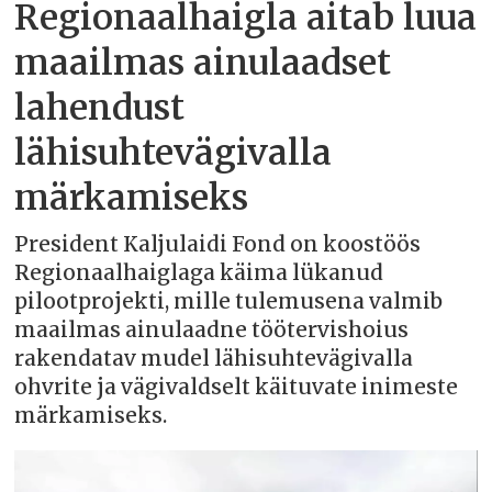
Regionaalhaigla aitab luua
maailmas ainulaadset
lahendust
lähisuhtevägivalla
märkamiseks
President Kaljulaidi Fond on koostöös
Regionaalhaiglaga käima lükanud
pilootprojekti, mille tulemusena valmib
maailmas ainulaadne töötervishoius
rakendatav mudel lähisuhtevägivalla
ohvrite ja vägivaldselt käituvate inimeste
märkamiseks.