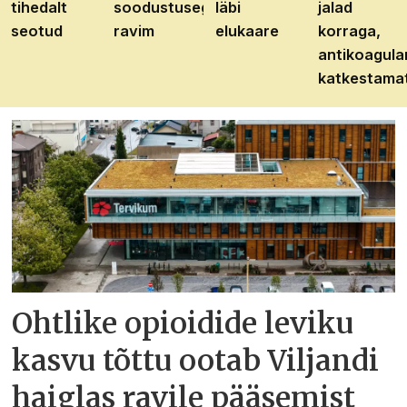
tihedalt
soodustusega
läbi
jalad
seotud
ravim
elukaare
korraga,
antikoagula
katkestama
Ohtlike opioidide leviku
kasvu tõttu ootab Viljandi
haiglas ravile pääsemist