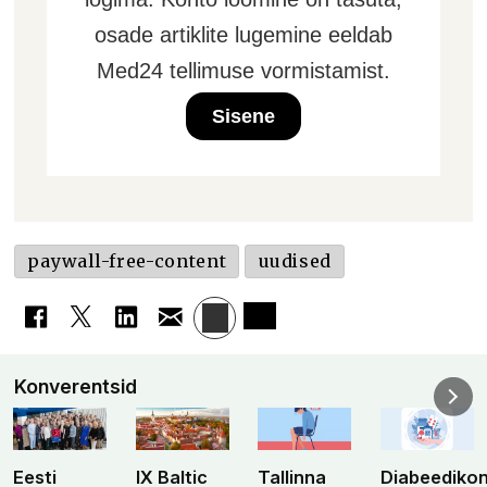
osade artiklite lugemine eeldab
Med24 tellimuse vormistamist.
Sisene
paywall-free-content
uudised
Konverentsid
Eesti
IX Baltic
Tallinna
Diabeediko