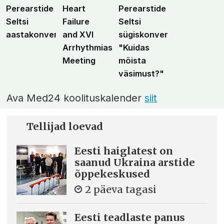
Perearstide
Heart
Perearstide
Seltsi
Failure
Seltsi
aastakonverents
and XVI
sügiskonverents
Arrhythmias
"Kuidas
Meeting
mõista
väsimust?"
Ava Med24 koolituskalender
siit
Tellijad loevad
Eesti haiglatest on
saanud Ukraina arstide
õppekeskused
2 päeva tagasi
Eesti teadlaste panus