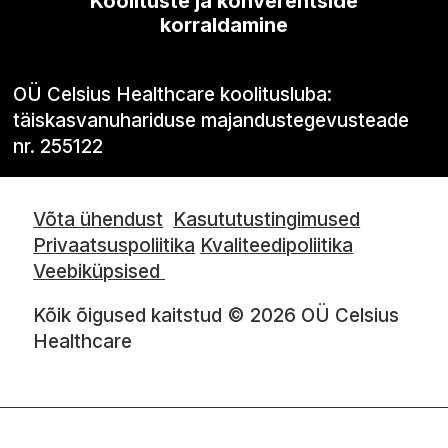
Koolituste ja konverentside
korraldamine
OÜ Celsius Healthcare koolitusluba:
täiskasvanuhariduse majandustegevusteade
nr. 255122
Võta ühendust
Kasututustingimused
Privaatsuspoliitika
Kvaliteedipoliitika
Veebiküpsised
Kõik õigused kaitstud © 2026 OÜ Celsius
Healthcare