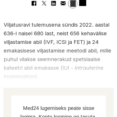
Viljatusravi tulemusena sündis 2022. aastal
636-l naisel 680 last, neist 656 kehavälise
viljastamise abil (IVF, ICSI ja FET) ja 24
emakasisese viljastamise meetodi abil, mille
puhul viiakse seemnerakud spetsiaalse
kateetri abil emakasse (IUI -
intrauterine
insemination
).
Med24 lugemiseks peate sisse
logima. Konto loomine on tasuta,