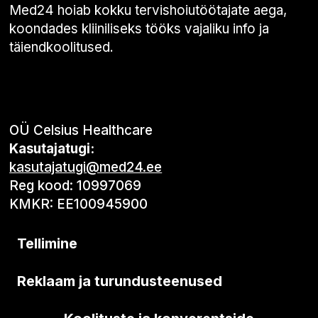
Med24 hoiab kokku tervishoiutöötajate aega,
koondades kliiniliseks tööks vajaliku info ja
täiendkoolitused.
OÜ Celsius Healthcare
Kasutajatugi:
kasutajatugi@med24.ee
Reg kood: 10997069
KMKR: EE100945900
Tellimine
Reklaam ja turundusteenused