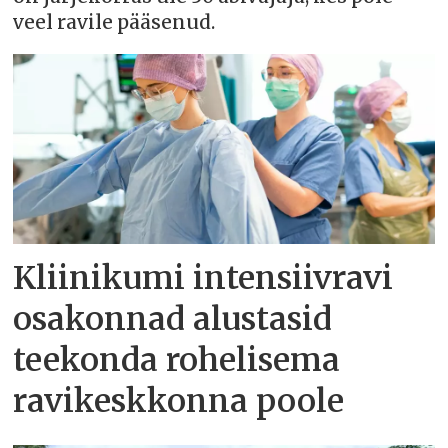
veel ravile pääsenud.
Kliinikumi intensiivravi
osakonnad alustasid
teekonda rohelisema
ravikeskkonna poole