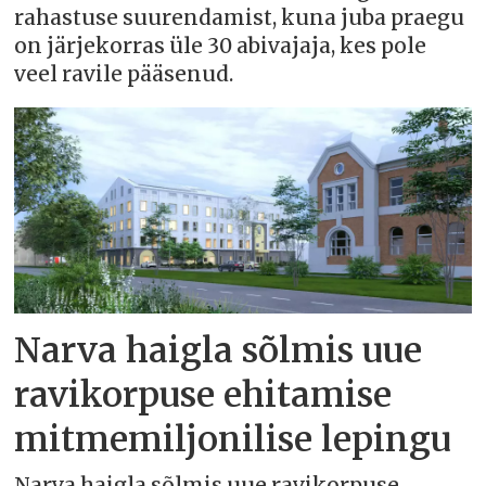
rahastuse suurendamist, kuna juba praegu
on järjekorras üle 30 abivajaja, kes pole
veel ravile pääsenud.
Narva haigla sõlmis uue
ravikorpuse ehitamise
mitmemiljonilise lepingu
Narva haigla sõlmis uue ravikorpuse