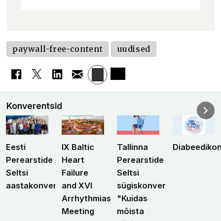
paywall-free-content
uudised
Konverentsid
Eesti
IX Baltic
Tallinna
Diabeediko
Perearstide
Heart
Perearstide
Seltsi
Failure
Seltsi
aastakonverents
and XVI
sügiskonverents
Arrhythmias
"Kuidas
Meeting
mõista