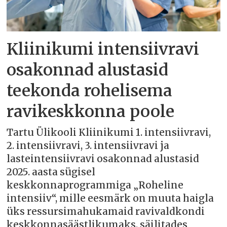
Kliinikumi intensiivravi
osakonnad alustasid
teekonda rohelisema
ravikeskkonna poole
Tartu Ülikooli Kliinikumi 1. intensiivravi,
2. intensiivravi, 3. intensiivravi ja
lasteintensiivravi osakonnad alustasid
2025. aasta sügisel
keskkonnaprogrammiga „Roheline
intensiiv“, mille eesmärk on muuta haigla
üks ressursimahukamaid ravivaldkondi
keskkonnasäästlikumaks, säilitades