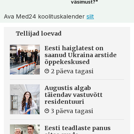
väsimust?"
Ava Med24 koolituskalender
siit
Tellijad loevad
Eesti haiglatest on
saanud Ukraina arstide
õppekeskused
2 päeva tagasi
Augustis algab
täiendav vastuvõtt
residentuuri
3 päeva tagasi
Eesti teadlaste panus