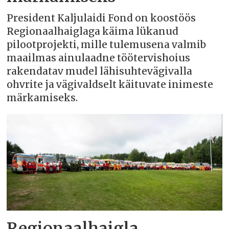
President Kaljulaidi Fond on koostöös
Regionaalhaiglaga käima lükanud
pilootprojekti, mille tulemusena valmib
maailmas ainulaadne töötervishoius
rakendatav mudel lähisuhtevägivalla
ohvrite ja vägivaldselt käituvate inimeste
märkamiseks.
Regionaalhaigla