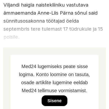
Viljandi haigla naistekliiniku vastutava
ämmaemanda Anne-Liis Pärna sõnul said
sünnitusosakonna töötajad öelda
septembris tere tulemast 17 tüdrukule ja 15
poisile.
Med24 lugemiseks peate sisse
logima. Konto loomine on tasuta,
osade artiklite lugemine eeldab
Med24 tellimuse vormistamist.
Sisene