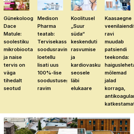
Günekoloog
Medison
Koolitusel
Kaasaegne
Dace
Pharma
„Suur
veenilaiendi
Matule:
teatab:
süda“
ravi
soolestiku
Tervisekassa
keskenduti
muudab
mikrobioota
soodusravimite
rasvumise
patsiendi
ja naise
loetellu
ja
teekonda:
tervis on
lisati uus
kardiovaskulaarhaiguste
haiguslehet
väga
100%-lise
seosele
mõlemad
tihedalt
soodustusega
läbi
jalad
seotud
ravim
elukaare
korraga,
antikoagula
katkestama