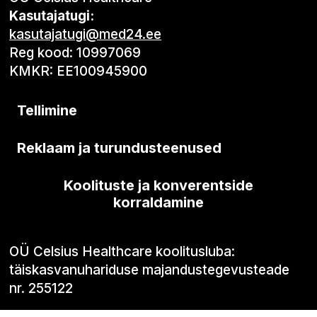
Kasutajatugi:
kasutajatugi@med24.ee
Reg kood: 10997069
KMKR: EE100945900
Tellimine
Reklaam ja turundusteenused
Koolituste ja konverentside
korraldamine
OÜ Celsius Healthcare koolitusluba:
täiskasvanuhariduse majandustegevusteade
nr. 255122