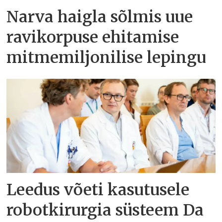
Narva haigla sõlmis uue
ravikorpuse ehitamise
mitmemiljonilise lepingu
Leedus võeti kasutusele
robotkirurgia süsteem Da