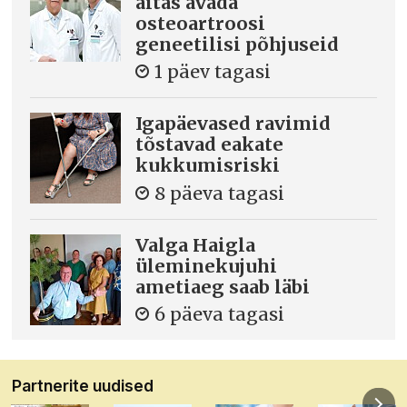
aitas avada
osteoartroosi
geneetilisi põhjuseid
1 päev tagasi
Igapäevased ravimid
tõstavad eakate
kukkumisriski
8 päeva tagasi
Valga Haigla
üleminekujuhi
ametiaeg saab läbi
6 päeva tagasi
Partnerite uudised