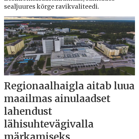
sealjuures kõrge ravikvaliteedi.
Regionaalhaigla aitab luua
maailmas ainulaadset
lahendust
lähisuhtevägivalla
märkamiseks