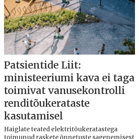
Patsientide Liit:
ministeeriumi kava ei taga
toimivat vanusekontrolli
renditõukerataste
kasutamisel
Haiglate teated elektritõukeratastega
toimunud raskete õnnetuste sagenemisest