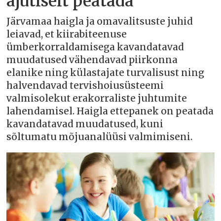
ajutiselt peatada
Järvamaa haigla ja omavalitsuste juhid
leiavad, et kiirabiteenuse
ümberkorraldamisega kavandatavad
muudatused vähendavad piirkonna
elanike ning külastajate turvalisust ning
halvendavad tervishoiusüsteemi
valmisolekut erakorraliste juhtumite
lahendamisel. Haigla ettepanek on peatada
kavandatavad muudatused, kuni
sõltumatu mõjuanalüüsi valmimiseni.