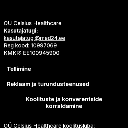
OÜ Celsius Healthcare
Kasutajatugi:
kasutajatugi@med24.ee
Reg kood: 10997069
KMKR: EE100945900
Tellimine
Reklaam ja turundusteenused
Koolituste ja konverentside
korraldamine
OÜ Celsius Healthcare koolitusluba: