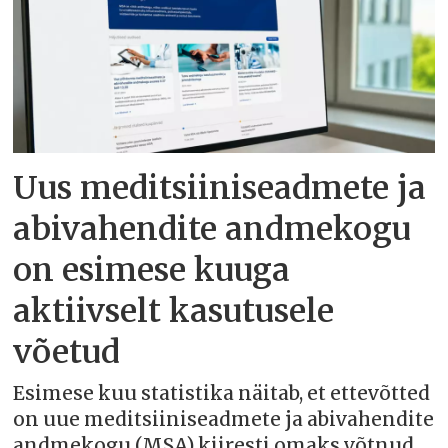
Uus meditsiiniseadmete ja
abivahendite andmekogu
on esimese kuuga
aktiivselt kasutusele
võetud
Esimese kuu statistika näitab, et ettevõtted
on uue meditsiiniseadmete ja abivahendite
andmekogu (MSA) kiiresti omaks võtnud.