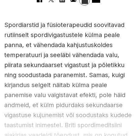
Spordiarstid ja füsioterapeudid soovitavad
rutiinselt spordivigastustele külma peale
panna, et vähendada kahjustuskoldes
temperatuuri ja seeläbi vähendada valu,
piirata sekundaarset vigastust ja põletikku
ning soodustada paranemist. Samas, kuigi
kirjandus selgelt näitab külma peale
panemise valu vaigistavat efekti, pole häid
andmeid, et külm pidurdaks sekundaarse
vigastuse kujunemist või soodustaks kudede
taastumist inimestel. Briti spordimeditsiini
ajakirjas vaadeldi tõendust, mis on kogutud