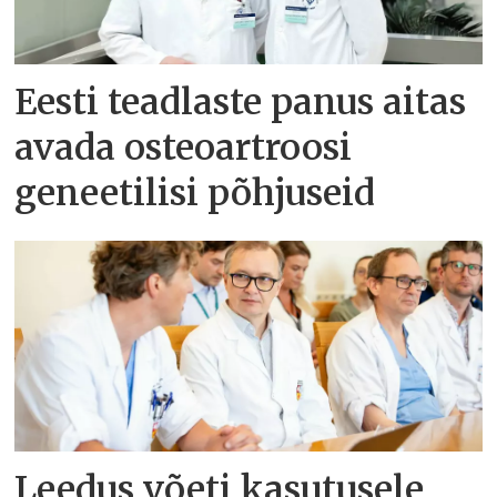
Eesti teadlaste panus aitas
avada osteoartroosi
geneetilisi põhjuseid
Leedus võeti kasutusele