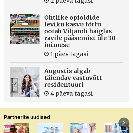
2 päeva tagasi
Ohtlike opioidide
leviku kasvu tõttu
ootab Viljandi haiglas
ravile pääsemist üle 30
inimese
1 päev tagasi
Augustis algab
täiendav vastuvõtt
residentuuri
4 päeva tagasi
Partnerite uudised