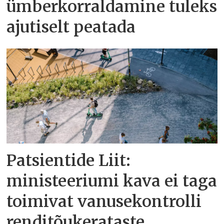
ümberkorraldamine tuleks
ajutiselt peatada
Patsientide Liit:
ministeeriumi kava ei taga
toimivat vanusekontrolli
renditõukerataste