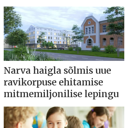
Narva haigla sõlmis uue
ravikorpuse ehitamise
mitmemiljonilise lepingu