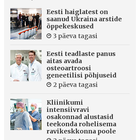
Eesti haiglatest on
saanud Ukraina arstide
õppekeskused
3 päeva tagasi
Eesti teadlaste panus
aitas avada
osteoartroosi
geneetilisi põhjuseid
2 päeva tagasi
Kliinikumi
intensiivravi
osakonnad alustasid
teekonda rohelisema
ravikeskkonna poole