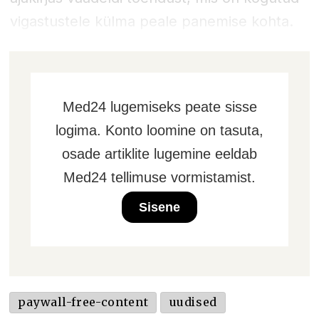
vigastustele külma peale panemise kohta.
Med24 lugemiseks peate sisse
logima. Konto loomine on tasuta,
osade artiklite lugemine eeldab
Med24 tellimuse vormistamist.
Sisene
paywall-free-content
uudised