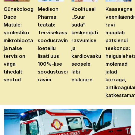
Günekoloog
Medison
Koolitusel
Kaasaegne
Dace
Pharma
„Suur
veenilaiendi
Matule:
teatab:
süda“
ravi
soolestiku
Tervisekassa
keskenduti
muudab
mikrobioota
soodusravimite
rasvumise
patsiendi
ja naise
loetellu
ja
teekonda:
tervis on
lisati uus
kardiovaskulaarhaiguste
haiguslehet
väga
100%-lise
seosele
mõlemad
tihedalt
soodustusega
läbi
jalad
seotud
ravim
elukaare
korraga,
antikoagula
katkestama