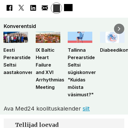
Konverentsid
Eesti
IX Baltic
Tallinna
Diabeediko
Perearstide
Heart
Perearstide
Seltsi
Failure
Seltsi
aastakonverents
and XVI
sügiskonverents
Arrhythmias
"Kuidas
Meeting
mõista
väsimust?"
Ava Med24 koolituskalender
siit
Tellijad loevad