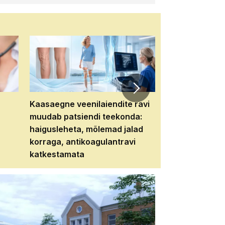
Kaasaegne veenilaiendite ravi
Veebiseminar:
muudab patsiendi teekonda:
patsiendi neere
haigusleheta, mõlemad jalad
tema tulevikku
korraga, antikoagulantravi
katkestamata