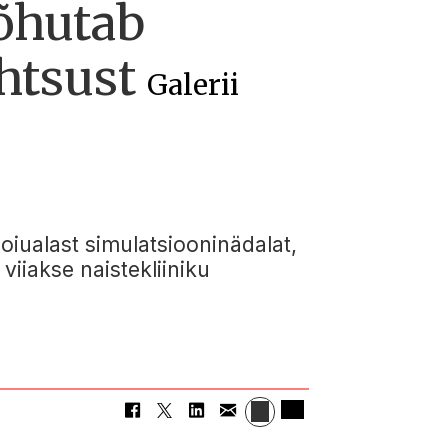
õhutab
ähtsust
Galerii
oiualast simulatsiooninädalat,
iiakse naistekliiniku