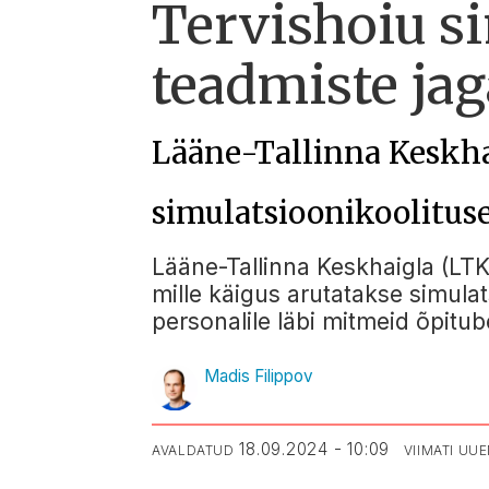
Tervishoiu s
teadmiste ja
Lääne-Tallinna Keskha
simulatsioonikoolitus
Lääne-Tallinna Keskhaigla (LTKH
mille käigus arutatakse simula
personalile läbi mitmeid õpitub
Madis Filippov
18.09.2024 - 10:09
AVALDATUD
VIIMATI UU