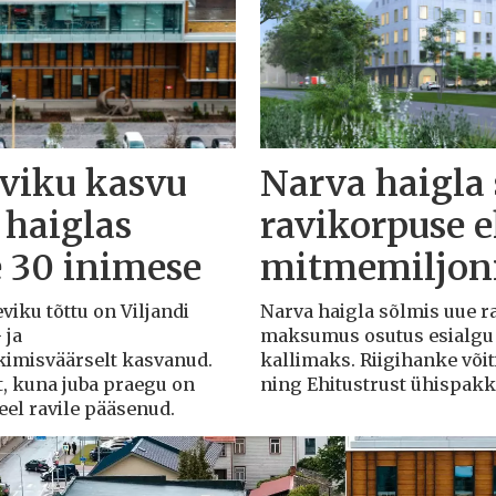
eviku kasvu
Narva haigla
 haiglas
ravikorpuse 
e 30 inimese
mitmemiljoni
eviku tõttu on Viljandi
Narva haigla sõlmis uue r
 ja
maksumus osutus esialgu k
rkimisväärselt kasvanud.
kallimaks. Riigihanke või
t, kuna juba praegu on
ning Ehitustrust ühispak
veel ravile pääsenud.