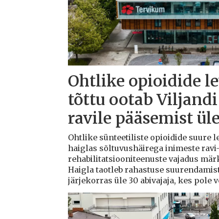
Ohtlike opioidide l
tõttu ootab Viljandi
ravile pääsemist ül
Ohtlike sünteetiliste opioidide suure l
haiglas sõltuvushäirega inimeste ravi-
rehabilitatsiooniteenuste vajadus mä
Haigla taotleb rahastuse suurendamis
järjekorras üle 30 abivajaja, kes pole 