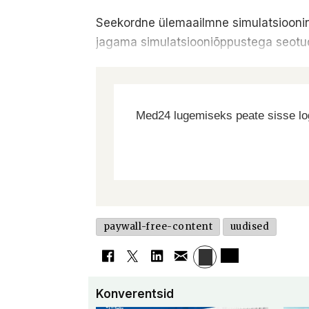
Seekordne ülemaailmne simulatsiooninä
jagama simulatsiooniõppustega seotud
Med24 lugemiseks peate sisse log
paywall-free-content
uudised
Konverentsid