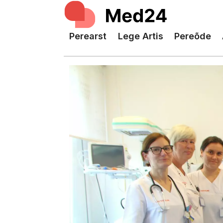
Perearst
Lege Artis
Pereõde