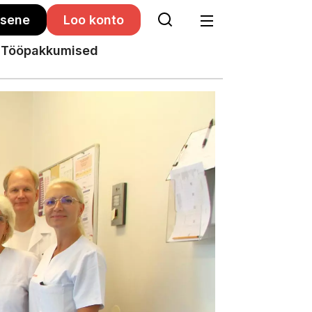
isene
Loo konto
Tööpakkumised