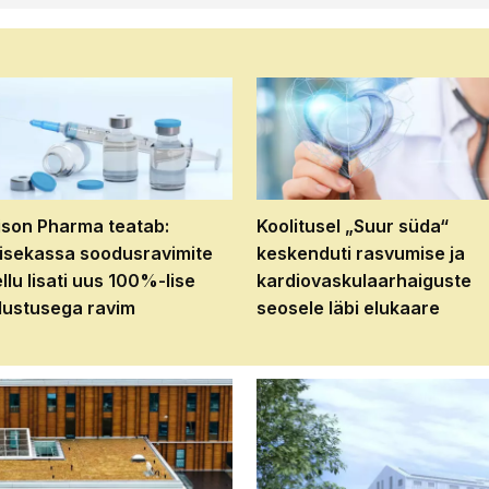
son Pharma teatab:
Koolitusel „Suur süda“
isekassa soodusravimite
keskenduti rasvumise ja
ellu lisati uus 100%-lise
kardiovaskulaarhaiguste
ustusega ravim
seosele läbi elukaare