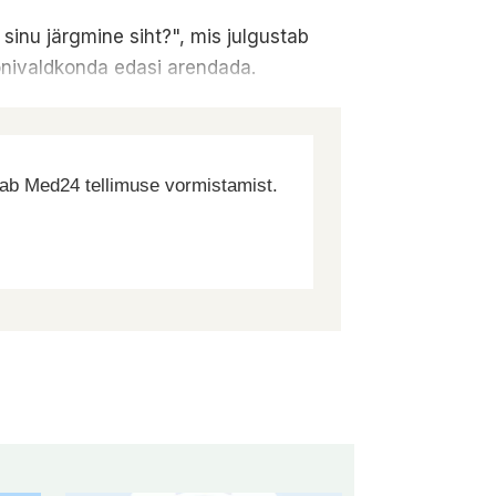
inu järgmine siht?", mis julgustab
onivaldkonda edasi arendada.
dab Med24 tellimuse vormistamist.