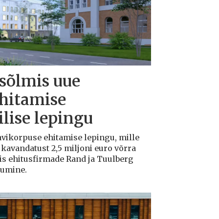
 sõlmis uue
ehitamise
lise lepingu
avikorpuse ehitamise lepingu, mille
avandatust 2,5 miljoni euro võrra
tis ehitusfirmade Rand ja Tuulberg
kumine.