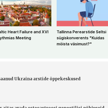
altic Heart Failure and XVI
Tallinna Perearstide Seltsi
ythmias Meeting
sügiskonverents "Kuidas
mõista väsimust?"
 saanud Ukraina arstide õppekeskused
s aitas avada osteoartroosi geneetilisi põhjuseid