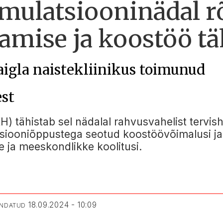
imulatsiooninädal r
gamise ja koostöö t
igla naistekliinikus toimunud
est
) tähistab sel nädalal rahvusvahelist tervish
tsiooniõppustega seotud koostöövõimalusi ja v
e ja meeskondlikke koolitusi.
18.09.2024 - 10:09
ENDATUD