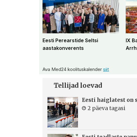
Eesti Perearstide Seltsi
IX B
aastakonverents
Arrh
Ava Med24 koolituskalender
siit
Tellijad loevad
Eesti haiglatest on
2 päeva tagasi
Eesti teadlaste panu