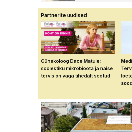
Partnerite uudised
Günekoloog Dace Matule:
Medi
soolestiku mikrobioota ja naise
Terv
tervis on väga tihedalt seotud
loet
sood