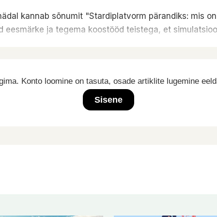
dal kannab sõnumit "Stardiplatvorm pärandiks: mis on s
 eesmärke ja tegema koostööd teistega, et simulatsio
ima. Konto loomine on tasuta, osade artiklite lugemine eel
Sisene