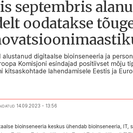
lis septembris alan
elt oodatakse tõuge
nnovatsioonimaastik
 alustanud digitaalse bioinseneeria ja person
Euroopa Komisjoni esindajad positiivset mõju 
i kitsaskohtade lahendamisele Eestis ja Euro
14.09.2023 - 13:56
ENDATUD
itaalse bioinseneeria keskus ühendab bioinseneeria, IT,