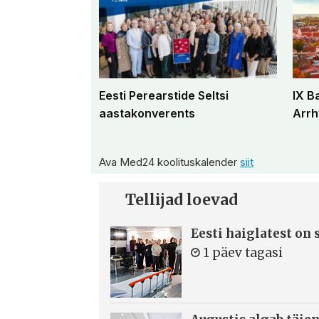
Eesti Perearstide Seltsi
IX B
aastakonverents
Arrh
Ava Med24 koolituskalender
siit
Tellijad loevad
Eesti haiglatest on
1 päev tagasi