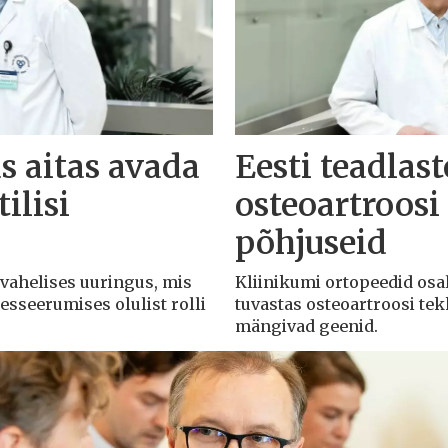
s aitas avada
Eesti teadlas
ilisi
osteoartroosi 
põhjuseid
svahelises uuringus, mis
Kliinikumi ortopeedid osa
esseerumises olulist rolli
tuvastas osteoartroosi tek
mängivad geenid.