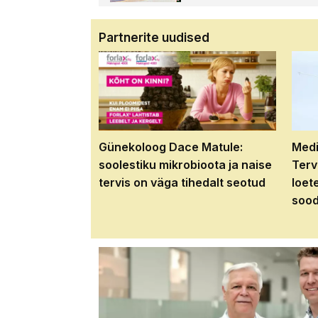
Partnerite uudised
Günekoloog Dace Matule:
Medi
soolestiku mikrobioota ja naise
Terv
tervis on väga tihedalt seotud
loet
sood