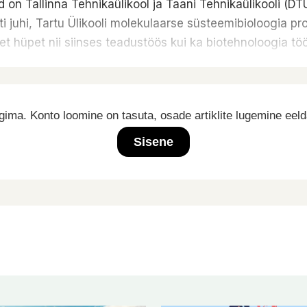
n Tallinna Tehnikaülikool ja Taani Tehnikaülikooli (DTU
ti juhi, Tartu Ülikooli molekulaarse süsteemibioloogia pr
set hüpet nii siinses teadustöös kui ka biotehnoloogia tö
ima. Konto loomine on tasuta, osade artiklite lugemine eel
Sisene