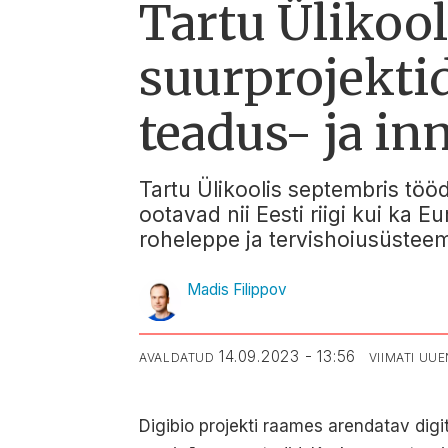
Tartu Ülikoo
suurprojektid
teadus- ja i
Tartu Ülikoolis septembris tööd
ootavad nii Eesti riigi kui ka 
roheleppe ja tervishoiusüsteem
Madis Filippov
14.09.2023 - 13:56
AVALDATUD
VIIMATI UU
Digibio projekti raames arendatav dig