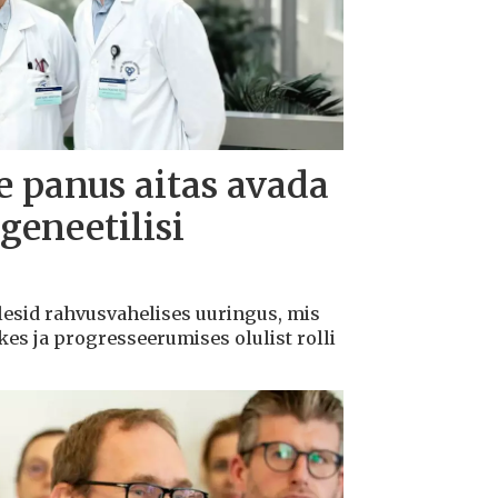
te panus aitas avada
geneetilisi
lesid rahvusvahelises uuringus, mis
kes ja progresseerumises olulist rolli