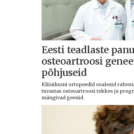
Eesti teadlaste panu
osteoartroosi geneet
põhjuseid
Kliinikumi ortopeedid osalesid rahvu
tuvastas osteoartroosi tekkes ja progr
mängivad geenid.