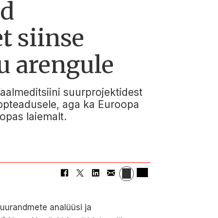
ud
t siinse
u arengule
aalmeditsiini suurprojektidest
tippteadusele, aga ka Euroopa
opas laiemalt.
 suurandmete analüüsi ja