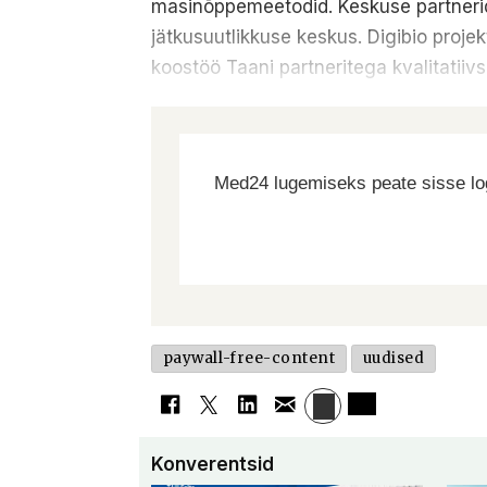
masinõppemeetodid. Keskuse partnerid o
jätkusuutlikkuse keskus. Digibio projek
koostöö Taani partneritega kvalitatiiv
Med24 lugemiseks peate sisse log
paywall-free-content
uudised
Konverentsid