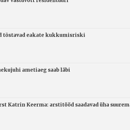
ndav vastuvõtt residentuuri
d tõstavad eakate kukkumisriski
ekujuhi ametiaeg saab läbi
arst Katrin Keerma: arstitööd saadavad üha suure