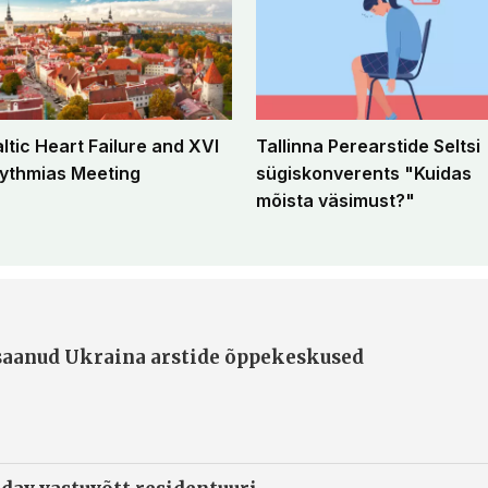
altic Heart Failure and XVI
Tallinna Perearstide Seltsi
ythmias Meeting
sügiskonverents "Kuidas
mõista väsimust?"
 saanud Ukraina arstide õppekeskused