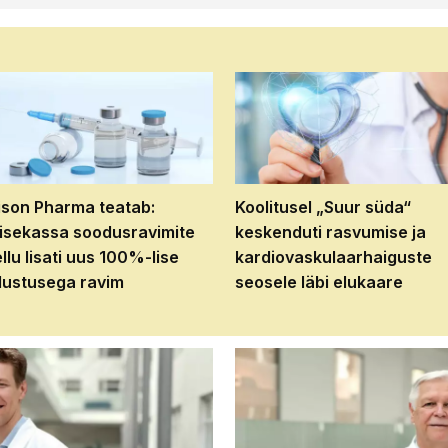
son Pharma teatab:
Koolitusel „Suur süda“
isekassa soodusravimite
keskenduti rasvumise ja
ellu lisati uus 100%-lise
kardiovaskulaarhaiguste
ustusega ravim
seosele läbi elukaare