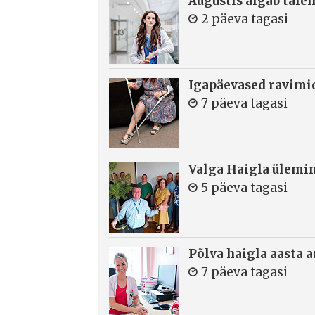
Augustis algab täie
2 päeva tagasi
Igapäevased ravimi
7 päeva tagasi
Valga Haigla ülemin
5 päeva tagasi
Põlva haigla aasta 
7 päeva tagasi