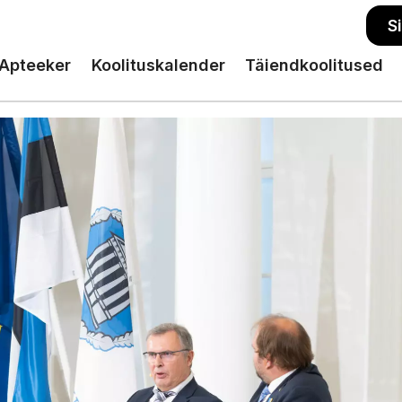
S
Apteeker
Koolituskalender
Täiendkoolitused