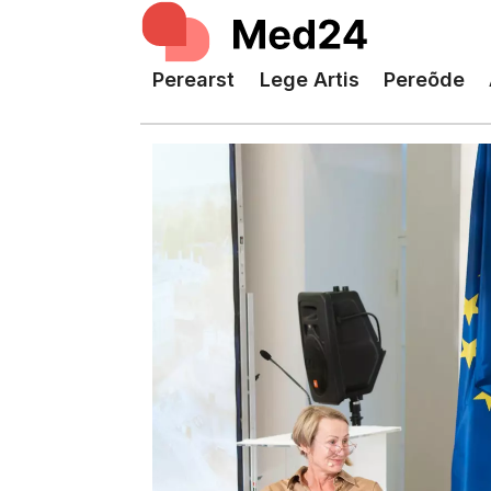
Perearst
Lege Artis
Pereõde