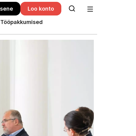
isene
Loo konto
Tööpakkumised