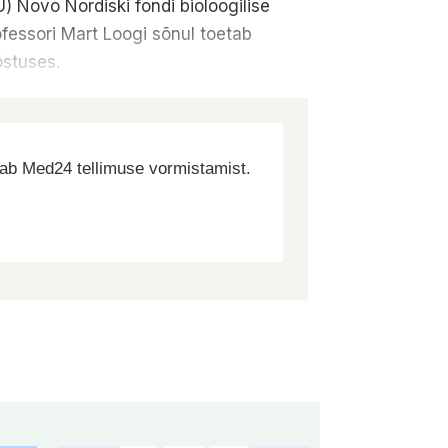
) Novo Nordiski fondi bioloogilise
ofessori Mart Loogi sõnul toetab
östuses.
dab Med24 tellimuse vormistamist.