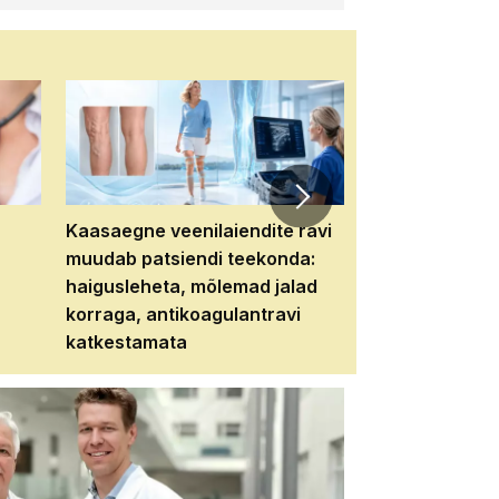
Kaasaegne veenilaiendite ravi
Veebiseminar:
muudab patsiendi teekonda:
patsiendi neere
haigusleheta, mõlemad jalad
tema tulevikku
korraga, antikoagulantravi
katkestamata