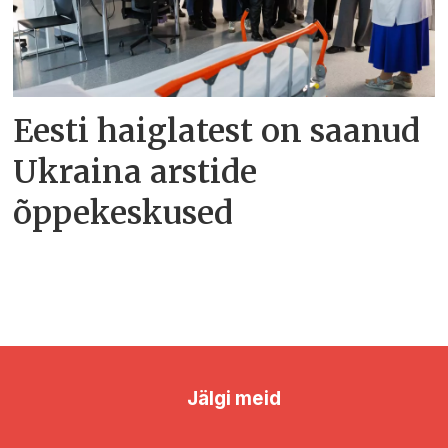
Eesti haiglatest on saanud
Ukraina arstide
õppekeskused
Jälgi meid