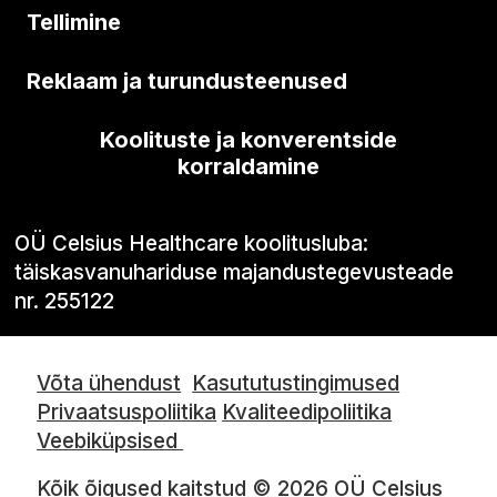
Tellimine
Reklaam ja turundusteenused
Koolituste ja konverentside
korraldamine
OÜ Celsius Healthcare koolitusluba:
täiskasvanuhariduse majandustegevusteade
nr. 255122
Võta ühendust
Kasututustingimused
Privaatsuspoliitika
Kvaliteedipoliitika
Veebiküpsised
Kõik õigused kaitstud © 2026 OÜ Celsius