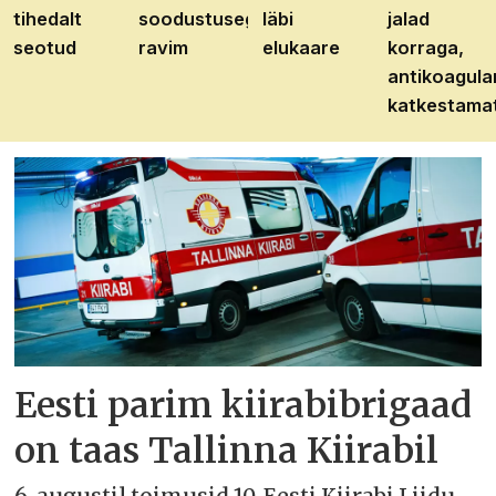
tihedalt
soodustusega
läbi
jalad
seotud
ravim
elukaare
korraga,
antikoagula
katkestama
Eesti parim kiirabibrigaad
on taas Tallinna Kiirabil