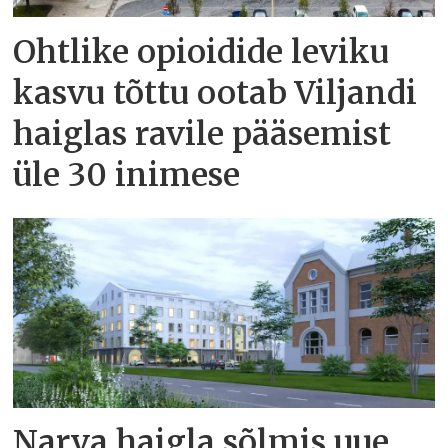
Ohtlike opioidide leviku
kasvu tõttu ootab Viljandi
haiglas ravile pääsemist
üle 30 inimese
Narva haigla sõlmis uue