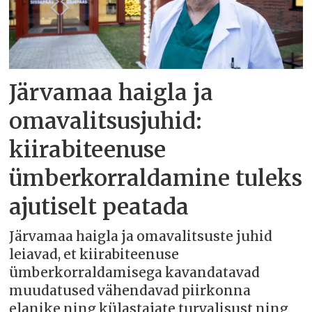
Järvamaa haigla ja
omavalitsusjuhid:
kiirabiteenuse
ümberkorraldamine tuleks
ajutiselt peatada
Järvamaa haigla ja omavalitsuste juhid
leiavad, et kiirabiteenuse
ümberkorraldamisega kavandatavad
muudatused vähendavad piirkonna
elanike ning külastajate turvalisust ning