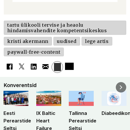
tartu ülikooli tervise ja heaolu
hindamisvahendite kompetentsikeskus
kristi akermann
uudised
lege artis
paywall-free-content
Konverentsid
Eesti
IX Baltic
Tallinna
Diabeediko
Perearstide
Heart
Perearstide
Seltsi
Failure
Seltsi