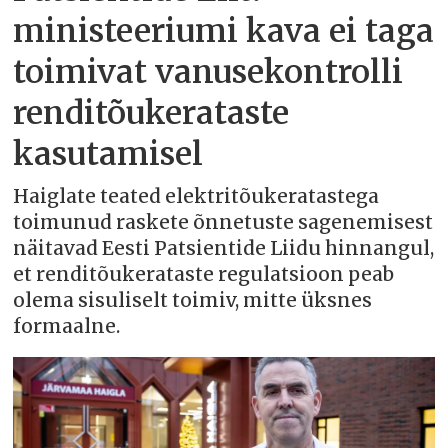
ministeeriumi kava ei taga
toimivat vanusekontrolli
renditõukerataste
kasutamisel
Haiglate teated elektritõukeratastega
toimunud raskete õnnetuste sagenemisest
näitavad Eesti Patsientide Liidu hinnangul,
et renditõukerataste regulatsioon peab
olema sisuliselt toimiv, mitte üksnes
formaalne.