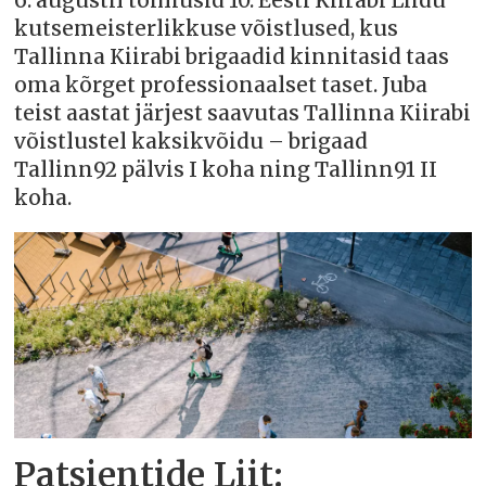
6. augustil toimusid 10. Eesti Kiirabi Liidu
kutsemeisterlikkuse võistlused, kus
Tallinna Kiirabi brigaadid kinnitasid taas
oma kõrget professionaalset taset. Juba
teist aastat järjest saavutas Tallinna Kiirabi
võistlustel kaksikvõidu – brigaad
Tallinn92 pälvis I koha ning Tallinn91 II
koha.
Patsientide Liit: