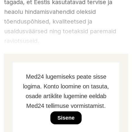
tagada, et Eestis kasutatavad tervise ja
heaolu hindamisvahendid oleksid
tõenduspõhised, kvaliteetsed ja
usaldusväärsed ning toetaksid paremaid
raviotsuseid.
Med24 lugemiseks peate sisse
logima. Konto loomine on tasuta,
osade artiklite lugemine eeldab
Med24 tellimuse vormistamist.
Sisene