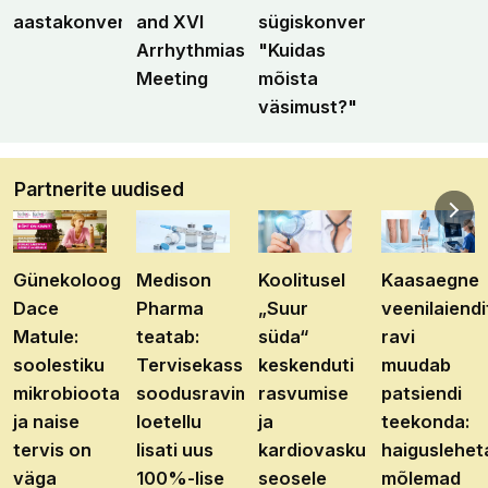
aastakonverents
and XVI
sügiskonverents
Arrhythmias
"Kuidas
Meeting
mõista
väsimust?"
Partnerite uudised
Günekoloog
Medison
Koolitusel
Kaasaegne
Dace
Pharma
„Suur
veenilaiendi
Matule:
teatab:
süda“
ravi
soolestiku
Tervisekassa
keskenduti
muudab
mikrobioota
soodusravimite
rasvumise
patsiendi
ja naise
loetellu
ja
teekonda:
tervis on
lisati uus
kardiovaskulaarhaiguste
haiguslehet
väga
100%-lise
seosele
mõlemad