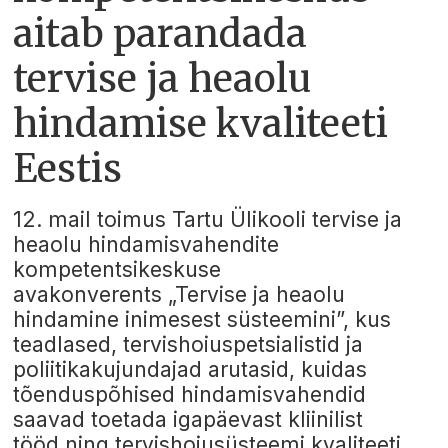
aitab parandada
tervise ja heaolu
hindamise kvaliteeti
Eestis
12. mail toimus Tartu Ülikooli tervise ja
heaolu hindamisvahendite
kompetentsikeskuse
avakonverents „Tervise ja heaolu
hindamine inimesest süsteemini”, kus
teadlased, tervishoiuspetsialistid ja
poliitikakujundajad arutasid, kuidas
tõenduspõhised hindamisvahendid
saavad toetada igapäevast kliinilist
tööd ning tervishoiusüsteemi kvaliteeti.