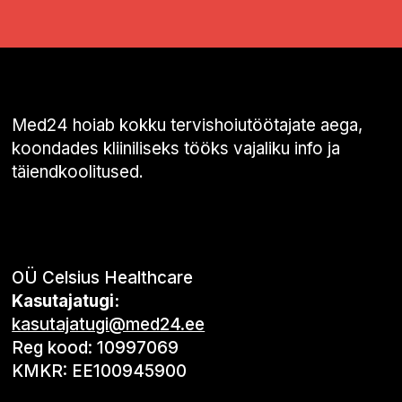
Med24 hoiab kokku tervishoiutöötajate aega,
koondades kliiniliseks tööks vajaliku info ja
täiendkoolitused.
OÜ Celsius Healthcare
Kasutajatugi:
kasutajatugi@med24.ee
Reg kood: 10997069
KMKR: EE100945900