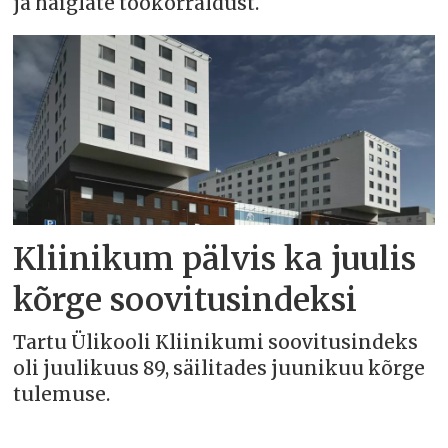
ja haiglate töökorraldust.
Kliinikum pälvis ka juulis
kõrge soovitusindeksi
Tartu Ülikooli Kliinikumi soovitusindeks
oli juulikuus 89, säilitades juunikuu kõrge
tulemuse.