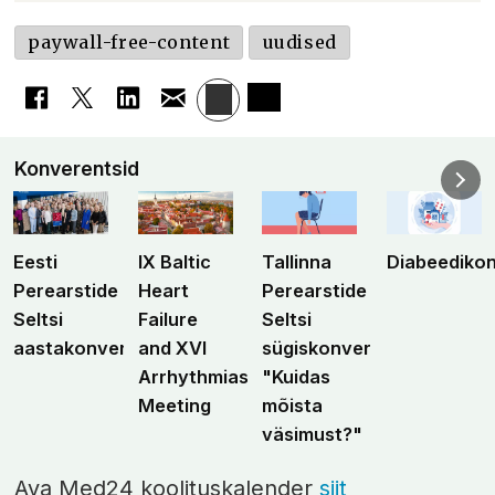
paywall-free-content
uudised
Konverentsid
Eesti
IX Baltic
Tallinna
Diabeediko
Perearstide
Heart
Perearstide
Seltsi
Failure
Seltsi
aastakonverents
and XVI
sügiskonverents
Arrhythmias
"Kuidas
Meeting
mõista
väsimust?"
Ava Med24 koolituskalender
siit