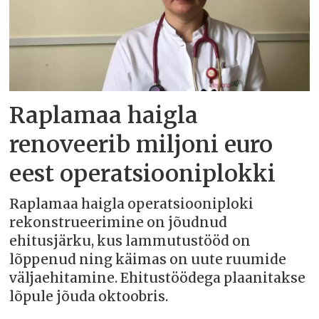
Raplamaa haigla
renoveerib miljoni euro
eest operatsiooniplokki
Raplamaa haigla operatsiooniploki
rekonstrueerimine on jõudnud
ehitusjärku, kus lammutustööd on
lõppenud ning käimas on uute ruumide
väljaehitamine. Ehitustöödega plaanitakse
lõpule jõuda oktoobris.