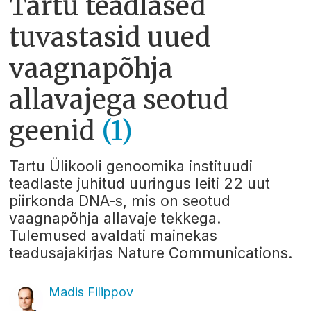
Tartu teadlased
tuvastasid uued
vaagnapõhja
allavajega seotud
geenid
(1)
Tartu Ülikooli genoomika instituudi
teadlaste juhitud uuringus leiti 22 uut
piirkonda DNA-s, mis on seotud
vaagnapõhja allavaje tekkega.
Tulemused avaldati mainekas
teadusajakirjas Nature Communications.
Madis Filippov