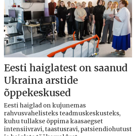
Eesti haiglatest on saanud
Ukraina arstide
õppekeskused
Eesti haiglad on kujunemas
rahvusvahelisteks teadmuskeskusteks,
kuhu tullakse õppima kaasaegset
intensiivravi, taastusravi, patsiendiohutust