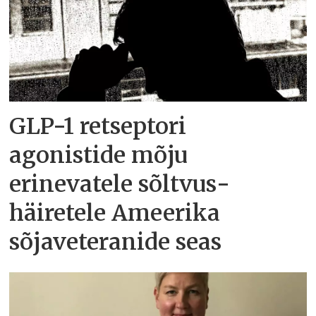
GLP-1 retseptori
agonistide mõju
erinevatele sõltvus­
häiretele Ameerika
sõjaveteranide seas