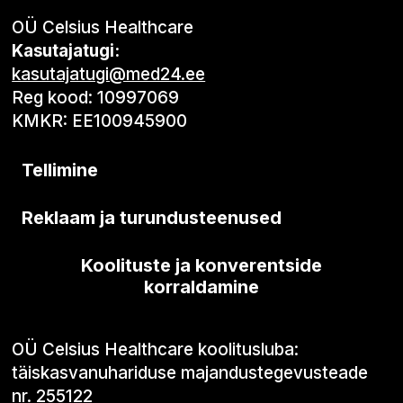
OÜ Celsius Healthcare
Kasutajatugi:
kasutajatugi@med24.ee
Reg kood: 10997069
KMKR: EE100945900
Tellimine
Reklaam ja turundusteenused
Koolituste ja konverentside
korraldamine
OÜ Celsius Healthcare koolitusluba:
täiskasvanuhariduse majandustegevusteade
nr. 255122