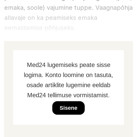
emaka, soole) vajumine tuppe. Vaagnapõhja
allavaje on ka peamiseks emaka
eemaldamise põhjuseks.
Med24 lugemiseks peate sisse
logima. Konto loomine on tasuta,
osade artiklite lugemine eeldab
Med24 tellimuse vormistamist.
Sisene