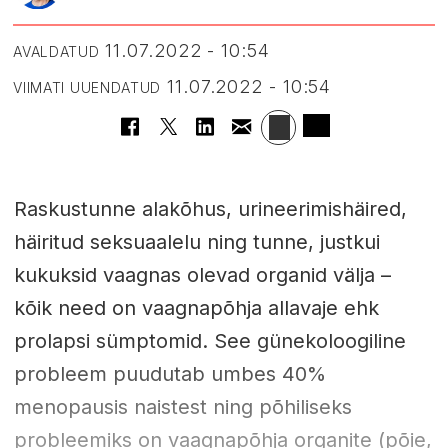
11.07.2022 - 10:54
AVALDATUD
11.07.2022 - 10:54
VIIMATI UUENDATUD
Raskustunne alakõhus, urineerimishäired,
häiritud seksuaalelu ning tunne, justkui
kukuksid vaagnas olevad organid välja –
kõik need on vaagnapõhja allavaje ehk
prolapsi sümptomid. See günekoloogiline
probleem puudutab umbes 40%
menopausis naistest ning põhiliseks
probleemiks on vaagnapõhja organite (põie,