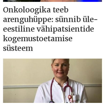
Onkoloogika teeb
arenguhüppe: sünnib üle-
eestiline vähipatsientide
kogemustoetamise
süsteem