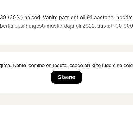
9 (30%) naised. Vanim patsient oli 91-aastane, noorim 
uberkuloosi haigestumuskordaja oli 2022. aastal 100 000 
ima. Konto loomine on tasuta, osade artiklite lugemine eel
Sisene