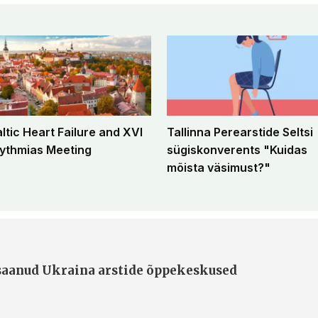
altic Heart Failure and XVI
Tallinna Perearstide Seltsi
ythmias Meeting
sügiskonverents "Kuidas
mõista väsimust?"
 saanud Ukraina arstide õppekeskused