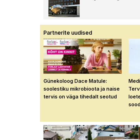
Partnerite uudised
Günekoloog Dace Matule:
Medi
soolestiku mikrobioota ja naise
Terv
tervis on väga tihedalt seotud
loet
sood