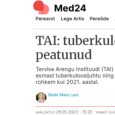
Perearst
Lege Artis
Pereõde
TAI: tuberku
peatunud
Tervise Arengu Instituudi (TAI)
esmast tuberkuloosijuhtu ning 
rohkem kui 2021. aastal.
Made Maria Laas
26.05.2023 - 15:22
AVALDATUD
VIIMATI U