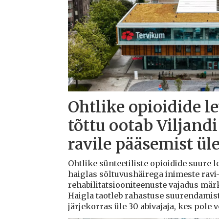
Ohtlike opioidide l
tõttu ootab Viljandi
ravile pääsemist ül
Ohtlike sünteetiliste opioidide suure l
haiglas sõltuvushäirega inimeste ravi-
rehabilitatsiooniteenuste vajadus mä
Haigla taotleb rahastuse suurendamis
järjekorras üle 30 abivajaja, kes pole 