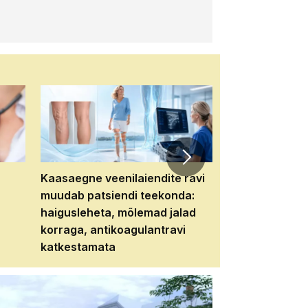
Kaasaegne veenilaiendite ravi
Veebiseminar:
muudab patsiendi teekonda:
patsiendi neere
haigusleheta, mõlemad jalad
tema tulevikku
korraga, antikoagulantravi
katkestamata