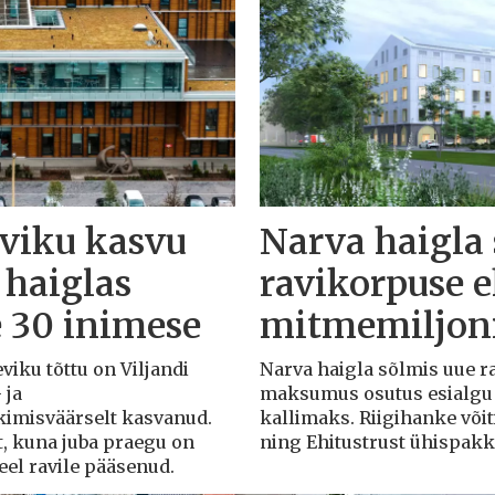
eviku kasvu
Narva haigla
 haiglas
ravikorpuse 
e 30 inimese
mitmemiljoni
eviku tõttu on Viljandi
Narva haigla sõlmis uue r
 ja
maksumus osutus esialgu k
rkimisväärselt kasvanud.
kallimaks. Riigihanke või
t, kuna juba praegu on
ning Ehitustrust ühispak
veel ravile pääsenud.