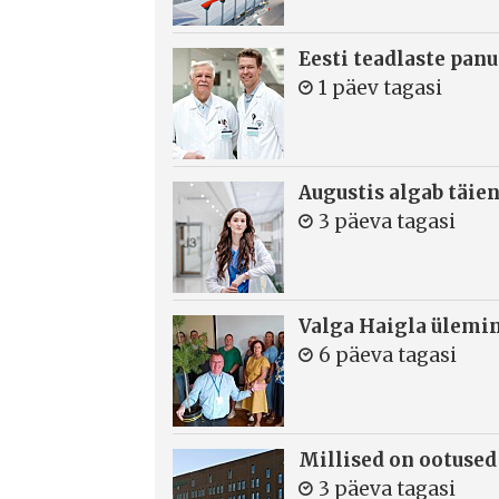
Eesti teadlaste panu
1 päev tagasi
Augustis algab täie
3 päeva tagasi
Valga Haigla ülemin
6 päeva tagasi
Millised on ootused
3 päeva tagasi