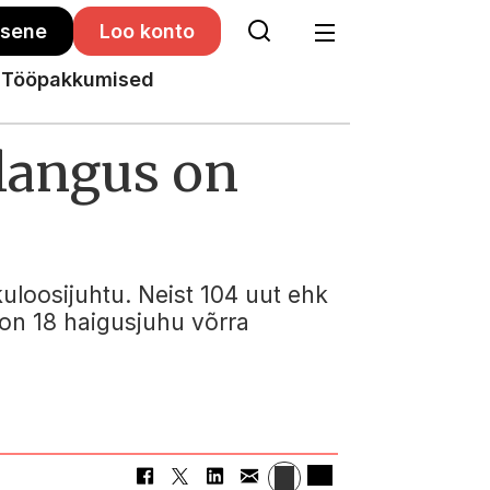
isene
Loo konto
Tööpakkumised
langus on
kuloosijuhtu. Neist 104 uut ehk
 on 18 haigusjuhu võrra