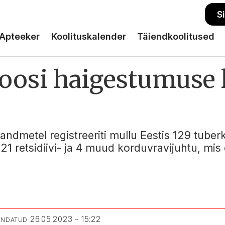
S
Apteeker
Koolituskalender
Täiendkoolitused
loosi haigestumuse 
 andmetel registreeriti mullu Eestis 129 tuber
21 retsidiivi- ja 4 muud korduvravijuhtu, mis
26.05.2023 - 15:22
UENDATUD