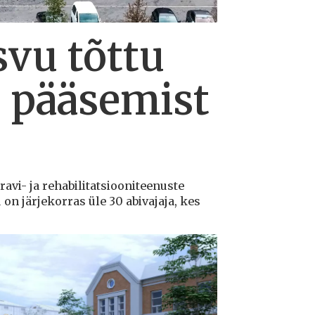
svu tõttu
le pääsemist
ravi- ja rehabilitatsiooniteenuste
n järjekorras üle 30 abivajaja, kes