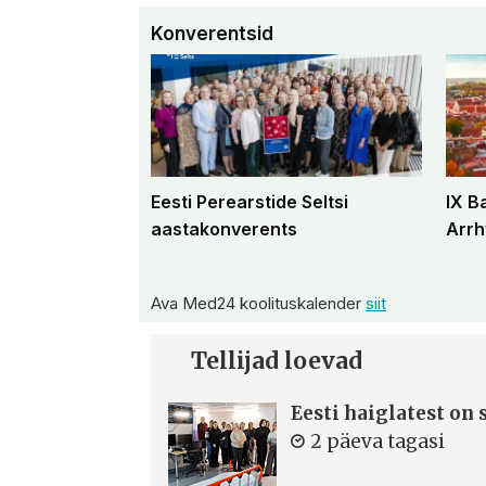
Konverentsid
Eesti Perearstide Seltsi
IX B
aastakonverents
Arrh
Ava Med24 koolituskalender
siit
Tellijad loevad
Eesti haiglatest on
2 päeva tagasi