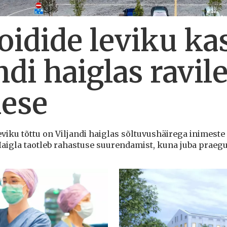
oidide leviku ka
ndi haiglas ravi
mese
eviku tõttu on Viljandi haiglas sõltuvushäirega inimeste 
igla taotleb rahastuse suurendamist, kuna juba praegu o