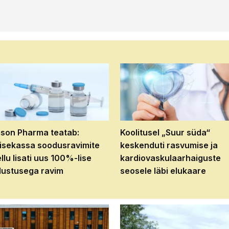
son Pharma teatab:
Koolitusel „Suur süda“
isekassa soodusravimite
keskenduti rasvumise ja
ellu lisati uus 100%-lise
kardiovaskulaarhaiguste
ustusega ravim
seosele läbi elukaare