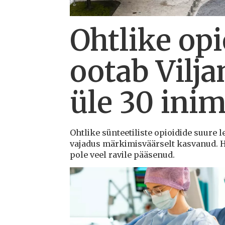
Ohtlike opi
ootab Vilja
üle 30 ini
Ohtlike sünteetiliste opioidide suure l
vajadus märkimisväärselt kasvanud. Ha
pole veel ravile pääsenud.