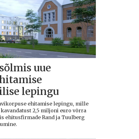
 sõlmis uue
ehitamise
lise lepingu
avikorpuse ehitamise lepingu, mille
avandatust 2,5 miljoni euro võrra
tis ehitusfirmade Rand ja Tuulberg
kumine.