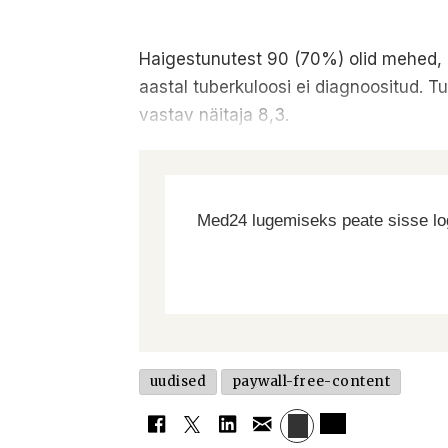
Haigestunutest 90 (70%) olid mehed, 3
aastal tuberkuloosi ei diagnoositud. T
vastav näitaja 8,3.
Med24 lugemiseks peate sisse log
uudised
paywall-free-content