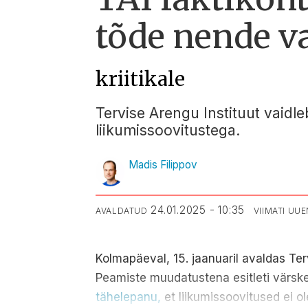
tõde nende v
kriitikale
Tervise Arengu Instituut vaidl
liikumissoovitustega.
Madis Filippov
24.01.2025 - 10:35
AVALDATUD
VIIMATI UU
Kolmapäeval, 15. jaanuaril avaldas Te
Peamiste muudatustena esitleti värs
tähelepanu,
et liikumissoovitused ei 