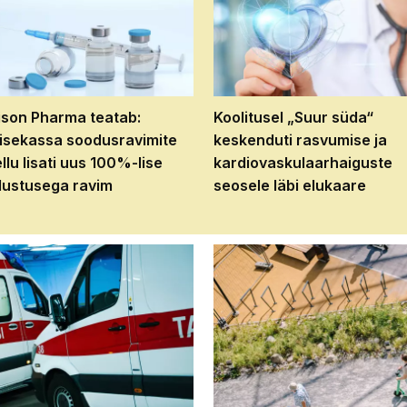
son Pharma teatab:
Koolitusel „Suur süda“
isekassa soodusravimite
keskenduti rasvumise ja
ellu lisati uus 100%-lise
kardiovaskulaarhaiguste
ustusega ravim
seosele läbi elukaare