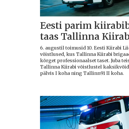
Eesti parim kiirabi
taas Tallinna Kiirab
6. augustil toimusid 10. Eesti Kiirabi 
võistlused, kus Tallinna Kiirabi briga
kõrget professionaalset taset. Juba teis
Tallinna Kiirabi võistlustel kaksikvõi
pälvis I koha ning Tallinn91 II koha.