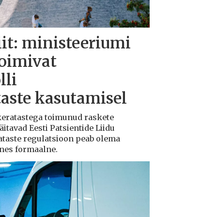
iit: ministeeriumi
toimivat
lli
taste kasutamisel
ukeratastega toimunud raskete
tavad Eesti Patsientide Liidu
ataste regulatsioon peab olema
ksnes formaalne.