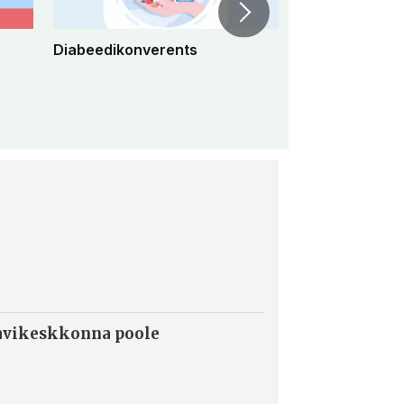
Diabeedikonverents
Peremeditsiini 
konverents 2
ravikeskkonna poole