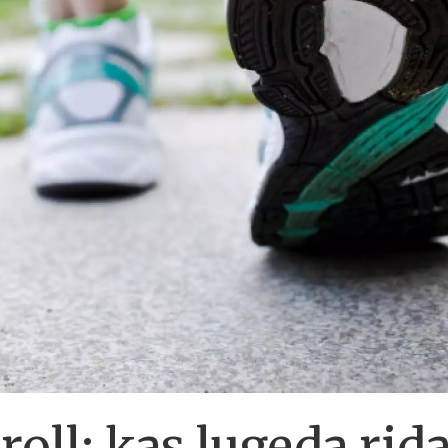
oll: kas lugeda rida