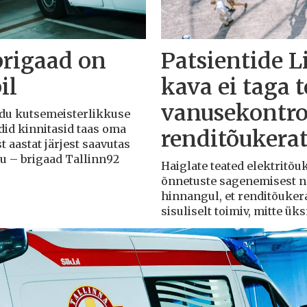
brigaad on
Patsientide L
il
kava ei taga 
vanusekontro
Liidu kutsemeisterlikkuse
adid kinnitasid taas oma
renditõukera
t aastat järjest saavutas
du – brigaad Tallinn92
Haiglate teated elektritõ
õnnetuste sagenemisest näi
hinnangul, et renditõuker
sisuliselt toimiv, mitte ü