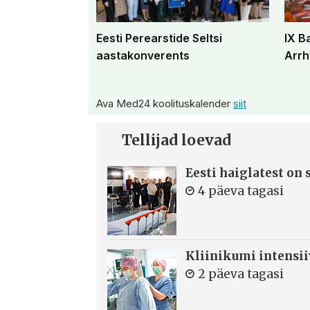
Eesti Perearstide Seltsi
IX B
aastakonverents
Arrh
Ava Med24 koolituskalender
siit
Tellijad loevad
Eesti haiglatest on
4 päeva tagasi
Kliinikumi intensi
2 päeva tagasi