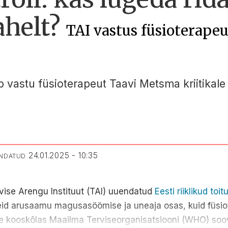
ahelt?
TAI vastus füsioterape
eb vastu füsioterapeut Taavi Metsma kriitika
24.01.2025 - 10:35
ENDATUD
rvise Arengu Instituut (TAI) uuendatud
Eesti riiklikud to
keid arusaamu magusasöömise ja uneaja osas, kuid füs
ole kooskõlas Maailma Terviseorganisatsiooni (WHO) soo