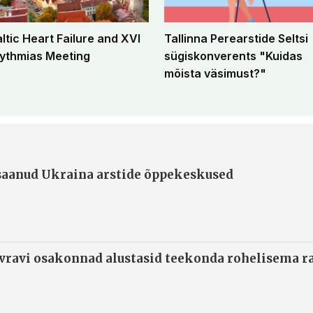
altic Heart Failure and XVI
Tallinna Perearstide Seltsi
ythmias Meeting
sügiskonverents "Kuidas
mõista väsimust?"
 saanud Ukraina arstide õppekeskused
ivravi osakonnad alustasid teekonda rohelisema 