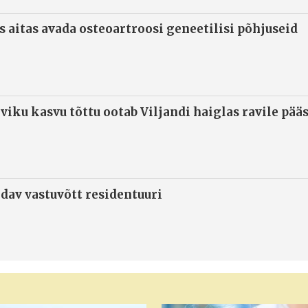
s aitas avada osteoartroosi geneetilisi põhjuseid
viku kasvu tõttu ootab Viljandi haiglas ravile pää
ndav vastuvõtt residentuuri