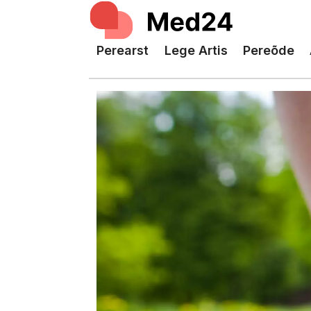
Perearst
Lege Artis
Pereõde