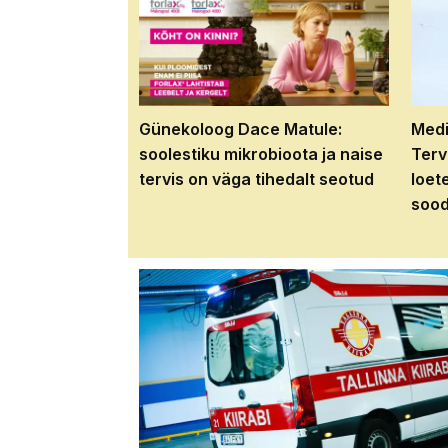
Günekoloog Dace Matule:
Medi
soolestiku mikrobioota ja naise
Terv
tervis on väga tihedalt seotud
loet
sood