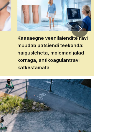
Kaasaegne veenilaiendite ravi
Veebiseminar:
muudab patsiendi teekonda:
patsiendi neere
haigusleheta, mõlemad jalad
tema tulevikku
korraga, antikoagulantravi
katkestamata