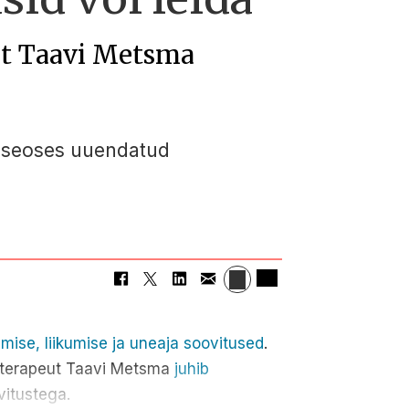
ut Taavi Metsma
le seoses uuendatud
itumise, liikumise ja uneaja soovitused
.
ioterapeut Taavi Metsma
juhib
vitustega.