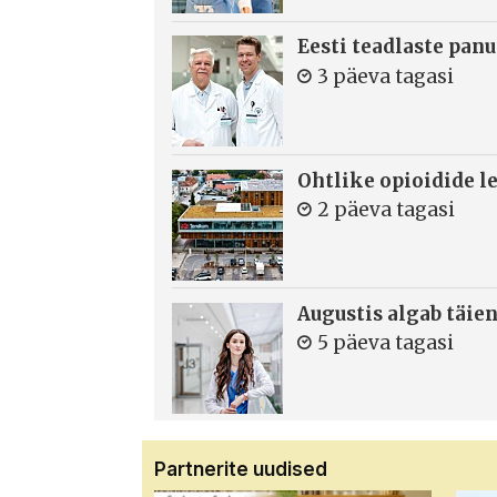
Eesti teadlaste panu
3 päeva tagasi
Ohtlike opioidide le
2 päeva tagasi
Augustis algab täie
5 päeva tagasi
Partnerite uudised