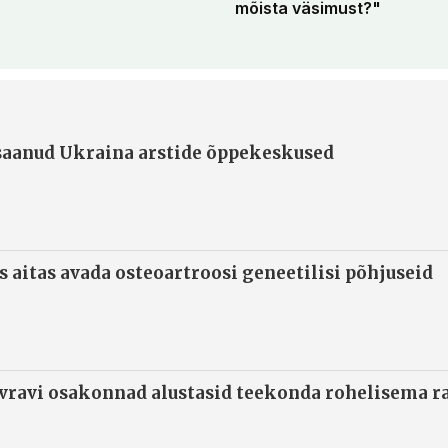
mõista väsimust?"
 saanud Ukraina arstide õppekeskused
s aitas avada osteoartroosi geneetilisi põhjuseid
ivravi osakonnad alustasid teekonda rohelisema 