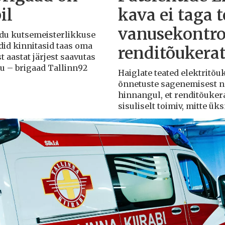
il
kava ei taga 
vanusekontro
Liidu kutsemeisterlikkuse
adid kinnitasid taas oma
renditõukera
t aastat järjest saavutas
du – brigaad Tallinn92
Haiglate teated elektritõ
õnnetuste sagenemisest näi
hinnangul, et renditõuker
sisuliselt toimiv, mitte ü