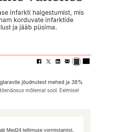
se infarkti haigestumist, mis
nam korduvate infarktide
lust ja jääb püsima.
iglaravile jõudnutest mehed ja 38%
 tõenäosus mõlemal sool. Eelmisel
dab Med24 tellimuse vormistamist.