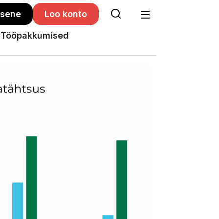
isene
Loo konto
Tööpakkumised