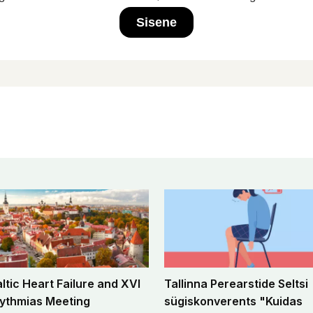
Sisene
altic Heart Failure and XVI
Tallinna Perearstide Seltsi
ythmias Meeting
sügiskonverents "Kuidas