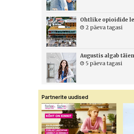
Ohtlike opioidide le
2 päeva tagasi
Augustis algab täie
5 päeva tagasi
Partnerite uudised