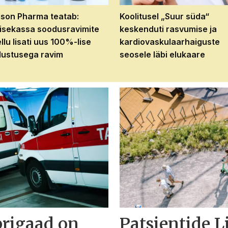
son Pharma teatab:
Koolitusel „Suur süda“
isekassa soodusravimite
keskenduti rasvumise ja
ellu lisati uus 100%-lise
kardiovaskulaarhaiguste
ustusega ravim
seosele läbi elukaare
brigaad on
Patsientide L