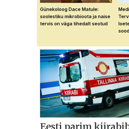
Günekoloog Dace Matule:
Medi
soolestiku mikrobioota ja naise
Terv
tervis on väga tihedalt seotud
loet
sood
Eesti parim kiirabi