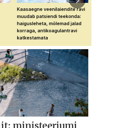
Kaasaegne veenilaiendite ravi
Veebiseminar:
muudab patsiendi teekonda:
patsiendi neere
haigusleheta, mõlemad jalad
tema tulevikku
korraga, antikoagulantravi
katkestamata
iit: ministeeriumi