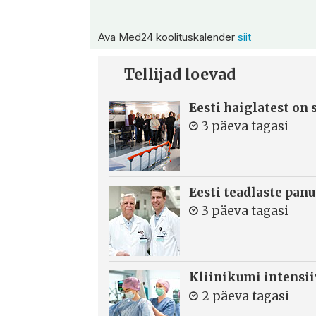
Ava Med24 koolituskalender
siit
Tellijad loevad
Eesti haiglatest on
3 päeva tagasi
Eesti teadlaste panu
3 päeva tagasi
Kliinikumi intensi
2 päeva tagasi