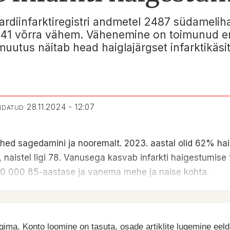
ardiinfarktiregistri andmetel 2487 südameliha
 141 võrra vähem. Vähenemine on toimunud e
muutus näitab head haiglajärgset infarktikäsit
28.11.2024 - 12:07
ENDATUD
ed sagedamini ja nooremalt. 2023. aastal olid 62% ha
 naistel ligi 78. Vanusega kasvab infarkti haigestumise
 10 000 85-aastase ja vanema mehe ja naise kohta.
ima. Konto loomine on tasuta, osade artiklite lugemine eel