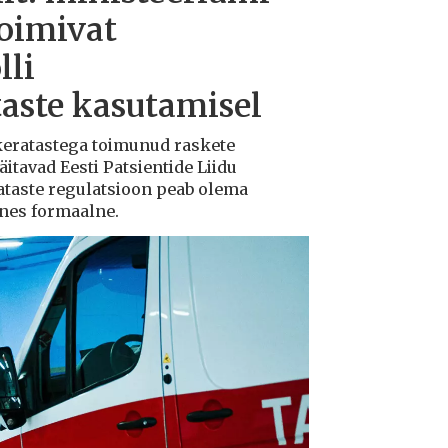
toimivat
lli
taste kasutamisel
ukeratastega toimunud raskete
tavad Eesti Patsientide Liidu
ataste regulatsioon peab olema
ksnes formaalne.