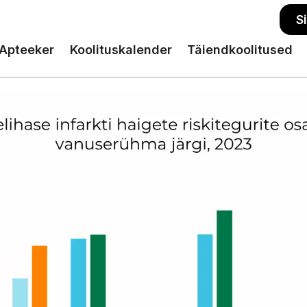
S
Apteeker
Koolituskalender
Täiendkoolitused