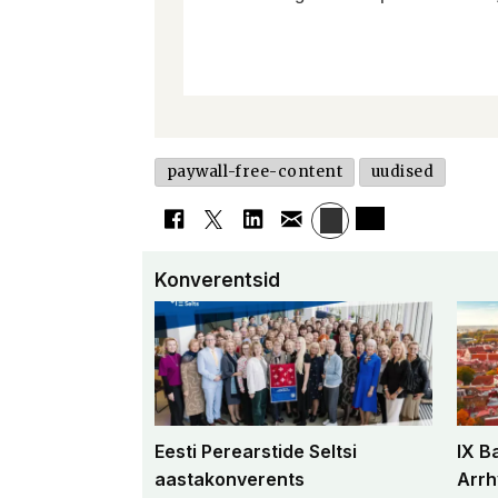
paywall-free-content
uudised
Konverentsid
Eesti Perearstide Seltsi
IX B
aastakonverents
Arrh