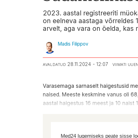
2023. aastal registreeriti müok
on eelneva aastaga võrreldes
arvelt, aga vara on öelda, kas 
Madis Filippov
28.11.2024 - 12:07
AVALDATUD
VIIMATI UU
Varasemaga sarnaselt haigestusid meh
naised. Meeste keskmine vanus oli 68,
aastal haigestus 16 meest ja 10 naist
Med24 lugemiseks peate sisse log