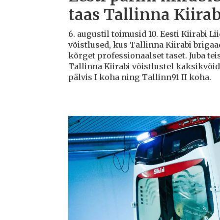
taas Tallinna Kiirab
6. augustil toimusid 10. Eesti Kiirabi 
võistlused, kus Tallinna Kiirabi briga
kõrget professionaalset taset. Juba teis
Tallinna Kiirabi võistlustel kaksikvõi
pälvis I koha ning Tallinn91 II koha.