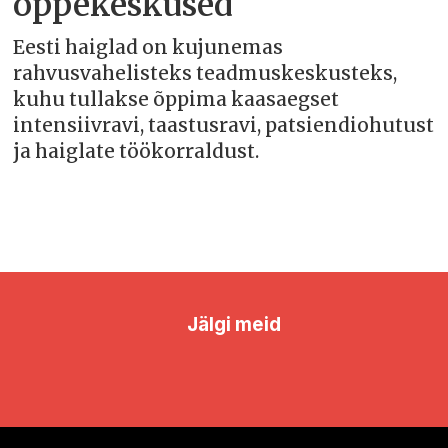
õppekeskused
Eesti haiglad on kujunemas
rahvusvahelisteks teadmuskeskusteks,
kuhu tullakse õppima kaasaegset
intensiivravi, taastusravi, patsiendiohutust
ja haiglate töökorraldust.
Jälgi meid