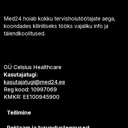
Med24 hoiab kokku tervishoiutöötajate aega,
koondades kliiniliseks tööks vajaliku info ja
täiendkoolitused.
OÜ Celsius Healthcare
Kasutajatugi:
kasutajatugi@med24.ee
Reg kood: 10997069
KMKR: EE100945900
Tellimine
Reklaam ja turundusteenused