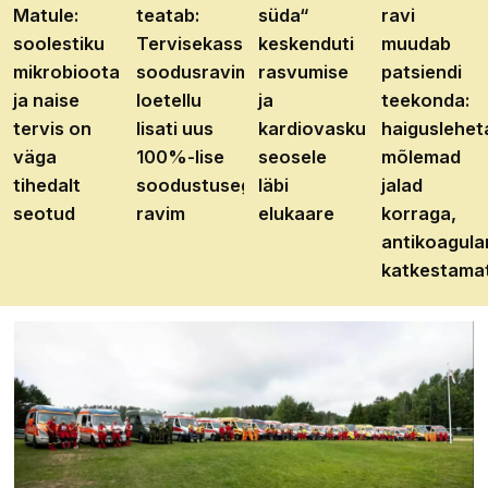
Matule:
teatab:
süda“
ravi
soolestiku
Tervisekassa
keskenduti
muudab
mikrobioota
soodusravimite
rasvumise
patsiendi
ja naise
loetellu
ja
teekonda:
tervis on
lisati uus
kardiovaskulaarhaiguste
haiguslehet
väga
100%-lise
seosele
mõlemad
tihedalt
soodustusega
läbi
jalad
seotud
ravim
elukaare
korraga,
antikoagula
katkestama