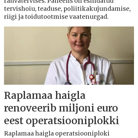
rahvatervises. Paneelis on esindatud
tervishoiu, teaduse, poliitikakujundamise,
riigi ja toidutootmise vaatenurgad.
Raplamaa haigla
renoveerib miljoni euro
eest operatsiooniplokki
Raplamaa haigla operatsiooniploki