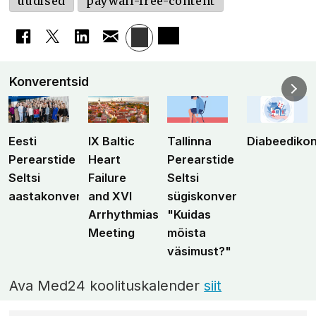
uudised
paywall-free-content
Konverentsid
Eesti
IX Baltic
Tallinna
Diabeediko
Perearstide
Heart
Perearstide
Seltsi
Failure
Seltsi
aastakonverents
and XVI
sügiskonverents
Arrhythmias
"Kuidas
Meeting
mõista
väsimust?"
Ava Med24 koolituskalender
siit