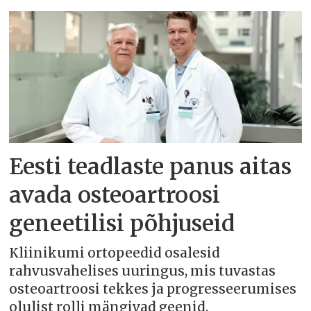
Eesti teadlaste panus aitas
avada osteoartroosi
geneetilisi põhjuseid
Kliinikumi ortopeedid osalesid
rahvusvahelises uuringus, mis tuvastas
osteoartroosi tekkes ja progresseerumises
olulist rolli mängivad geenid.