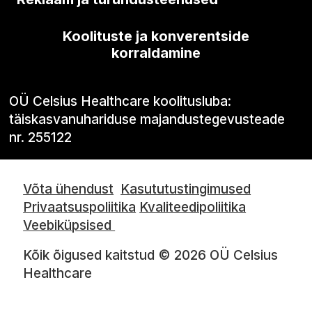
Koolituste ja konverentside
korraldamine
OÜ Celsius Healthcare koolitusluba:
täiskasvanuhariduse majandustegevusteade
nr. 255122
Võta ühendust
Kasututustingimused
Privaatsuspoliitika
Kvaliteedipoliitika
Veebiküpsised
Kõik õigused kaitstud © 2026 OÜ Celsius
Healthcare