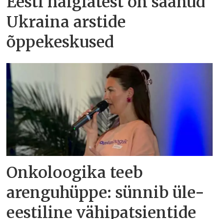
Eesti haiglatest on saanud
Ukraina arstide
õppekeskused
Onkoloogika teeb
arenguhüppe: sünnib üle-
eestiline vähipatsientide