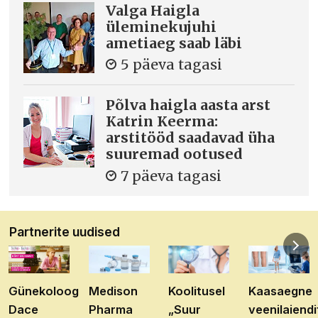
Valga Haigla
üleminekujuhi
ametiaeg saab läbi
5 päeva tagasi
Põlva haigla aasta arst
Katrin Keerma:
arstitööd saadavad üha
suuremad ootused
7 päeva tagasi
Partnerite uudised
Günekoloog
Medison
Koolitusel
Kaasaegne
Dace
Pharma
„Suur
veenilaiendi