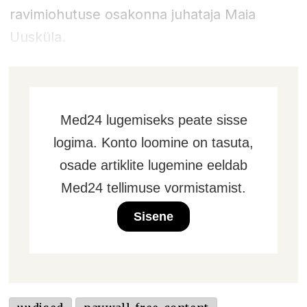
ravimiohutuse osakonna juhataja Maia
Uusküla.
Med24 lugemiseks peate sisse
logima. Konto loomine on tasuta,
osade artiklite lugemine eeldab
Med24 tellimuse vormistamist.
Sisene