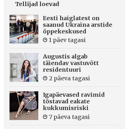
Tellijad loevad
Eesti haiglatest on
saanud Ukraina arstide
õppekeskused
1 päev tagasi
Augustis algab
täiendav vastuvõtt
residentuuri
2 päeva tagasi
Igapäevased ravimid
tõstavad eakate
kukkumisriski
7 päeva tagasi