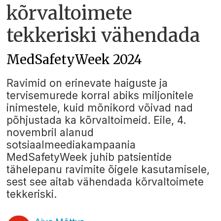
kõrvaltoimete
tekkeriski vähendada
MedSafetyWeek 2024
Ravimid on erinevate haiguste ja
tervisemurede korral abiks miljonitele
inimestele, kuid mõnikord võivad nad
põhjustada ka kõrvaltoimeid. Eile, 4.
novembril alanud
sotsiaalmeediakampaania
MedSafetyWeek juhib patsientide
tähelepanu ravimite õigele kasutamisele,
sest see aitab vähendada kõrvaltoimete
tekkeriski.