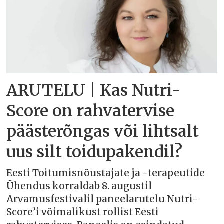
ARUTELU | Kas Nutri-
Score on rahvatervise
päästerõngas või lihtsalt
uus silt toidupakendil?
Eesti Toitumisnõustajate ja -terapeutide
Ühendus korraldab 8. augustil
Arvamusfestivalil paneelarutelu Nutri-
Score’i võimalikust rollist Eesti