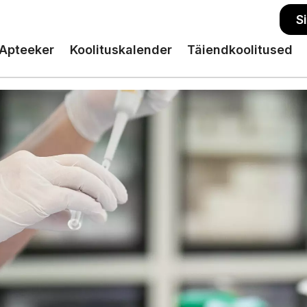
S
Apteeker
Koolituskalender
Täiendkoolitused