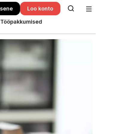
isene
Loo konto
Tööpakkumised