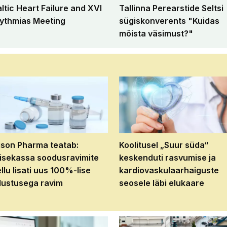
altic Heart Failure and XVI
Tallinna Perearstide Seltsi
ythmias Meeting
sügiskonverents "Kuidas
mõista väsimust?"
son Pharma teatab:
Koolitusel „Suur süda“
isekassa soodusravimite
keskenduti rasvumise ja
ellu lisati uus 100%-lise
kardiovaskulaarhaiguste
ustusega ravim
seosele läbi elukaare