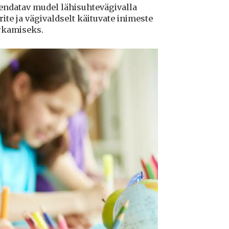
endatav mudel lähisuhtevägivalla
ite ja vägivaldselt käituvate inimeste
kamiseks.