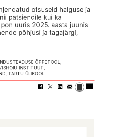
hjendatud otsuseid haiguse ja
ii patsiendile kui ka
apon uuris 2025. aasta juunis
ende põhjusi ja tagajärgi,
ENDUSTEADUSE ÕPPETOOL,
VISHOIU INSTITUUT,
ND, TARTU ÜLIKOOL