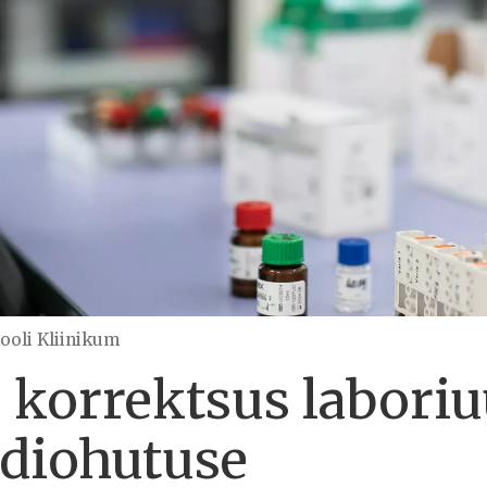
kooli Kliinikum
 korrektsus laboriu
ndiohutuse