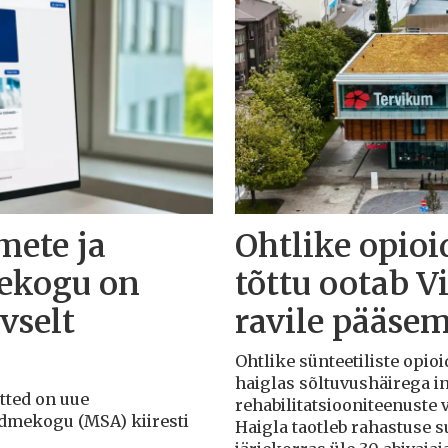
mete ja
Ohtlike opioi
ekogu on
tõttu ootab V
vselt
ravile pääsem
Ohtlike sünteetiliste opioi
haiglas sõltuvushäirega in
õtted on uue
rehabilitatsiooniteenuste
ndmekogu (MSA) kiiresti
Haigla taotleb rahastuse 