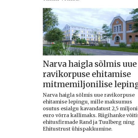
Narva haigla sõlmis uue
ravikorpuse ehitamise
mitmemiljonilise lepin
Narva haigla sõlmis uue ravikorpuse
ehitamise lepingu, mille maksumus
osutus esialgu kavandatust 2,5 miljoni
euro võrra kallimaks. Riigihanke võiti
ehitusfirmade Rand ja Tuulberg ning
Ehitustrust ühispakkumine.