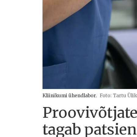
Kliinikumi ühendlabor.
Foto: Tartu Üli
Proovivõtjate
tagab patsie