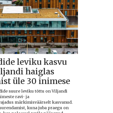
dide leviku kasvu
iljandi haiglas
ist üle 30 inimese
dide suure leviku tõttu on Viljandi
imeste ravi- ja
 vajadus märkimisväärselt kasvanud.
suurendamist, kuna juba praegu on