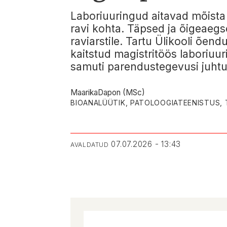
Laboriuuringud aitavad mõista 
ravi kohta. Täpsed ja õigeaegse
raviarstile. Tartu Ülikooli õe
kaitstud magistritöös laboriuu
samuti parendustegevusi juht
Maarika
Dapon (MSc)
BIOANALÜÜTIK, PATOLOOGIATEENISTUS, T
07.07.2026 - 13:43
AVALDATUD