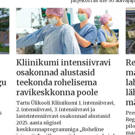
järjekorras üle 30 abivajaj
Kliinikumi intensiivravi
Re
osakonnad alustasid
ma
gu
teekonda rohelisema
la
ravikeskkonna poole
lä
m
Tartu Ülikooli Kliinikumi 1. intensiivravi,
2. intensiivravi, 3. intensiivravi ja
s
Pre
lasteintensiivravi osakonnad alustasid
Reg
2025. aasta sügisel
pil
keskkonnaprogrammiga „Roheline
maa