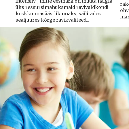
intensiiv“, mille eesmärk on muuta haigla
rak
üks ressursimahukamaid ravivaldkondi
ohvr
keskkonnasäästlikumaks, säilitades
mär
sealjuures kõrge ravikvaliteedi.