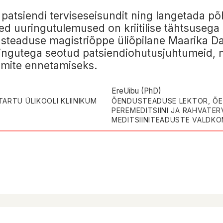
patsiendi terviseseisundit ning langetada põ
d uuringutulemused on kriitilise tähtsusega n
ndusteaduse magistriõppe üliõpilane Maarika D
ringutega seotud patsiendiohutusjuhtumeid, n
umite ennetamiseks.
Ere
Uibu (PhD)
ARTU ÜLIKOOLI KLIINIKUM
ÕENDUSTEADUSE LEKTOR, Õ
PEREMEDITSIINI JA RAHVATER
MEDITSIINITEADUSTE VALDKO