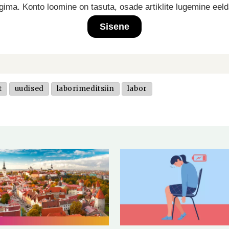
ima. Konto loomine on tasuta, osade artiklite lugemine eel
Sisene
t
uudised
laborimeditsiin
labor