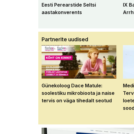
Eesti Perearstide Seltsi
IX B
aastakonverents
Arrh
Partnerite uudised
Günekoloog Dace Matule:
Medi
soolestiku mikrobioota ja naise
Terv
tervis on väga tihedalt seotud
loet
sood