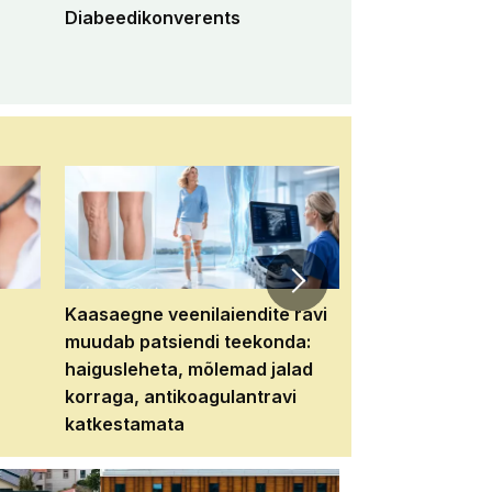
Diabeedikonverents
Peremeditsiini 
konverents 2
Kaasaegne veenilaiendite ravi
Veebiseminar:
muudab patsiendi teekonda:
patsiendi neere
haigusleheta, mõlemad jalad
tema tulevikku
korraga, antikoagulantravi
katkestamata