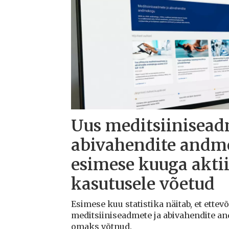
Uus meditsiinisead
abivahendite andm
esimese kuuga aktii
kasutusele võetud
Esimese kuu statistika näitab, et ettev
meditsiiniseadmete ja abivahendite a
omaks võtnud.