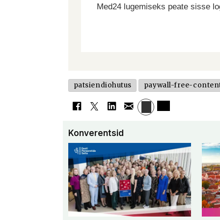
Med24 lugemiseks peate sisse log
patsiendiohutus
paywall-free-conten
Konverentsid