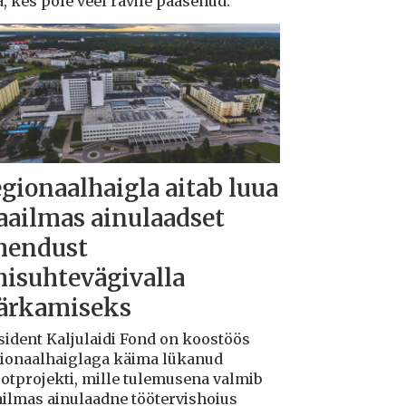
a, kes pole veel ravile pääsenud.
gionaalhaigla aitab luua
ailmas ainulaadset
hendust
hisuhtevägivalla
ärkamiseks
sident Kaljulaidi Fond on koostöös
ionaalhaiglaga käima lükanud
ootprojekti, mille tulemusena valmib
ilmas ainulaadne töötervishoius