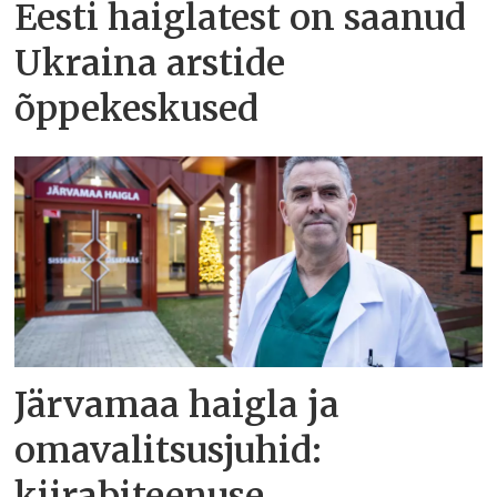
Eesti haiglatest on saanud
Ukraina arstide
õppekeskused
Järvamaa haigla ja
omavalitsusjuhid:
kiirabiteenuse