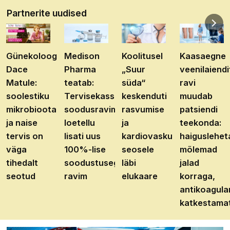
Partnerite uudised
Günekoloog
Medison
Koolitusel
Kaasaegne
Dace
Pharma
„Suur
veenilaiendi
Matule:
teatab:
süda“
ravi
soolestiku
Tervisekassa
keskenduti
muudab
mikrobioota
soodusravimite
rasvumise
patsiendi
ja naise
loetellu
ja
teekonda:
tervis on
lisati uus
kardiovaskulaarhaiguste
haiguslehet
väga
100%-lise
seosele
mõlemad
tihedalt
soodustusega
läbi
jalad
seotud
ravim
elukaare
korraga,
antikoagula
katkestama