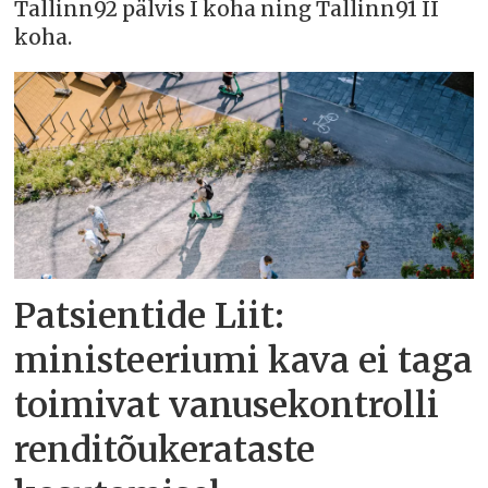
Tallinn92 pälvis I koha ning Tallinn91 II
koha.
Patsientide Liit:
ministeeriumi kava ei taga
toimivat vanusekontrolli
renditõukerataste