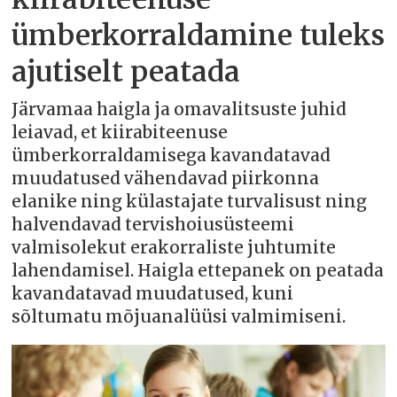
ümberkorraldamine tuleks
ajutiselt peatada
Järvamaa haigla ja omavalitsuste juhid
leiavad, et kiirabiteenuse
ümberkorraldamisega kavandatavad
muudatused vähendavad piirkonna
elanike ning külastajate turvalisust ning
halvendavad tervishoiusüsteemi
valmisolekut erakorraliste juhtumite
lahendamisel. Haigla ettepanek on peatada
kavandatavad muudatused, kuni
sõltumatu mõjuanalüüsi valmimiseni.