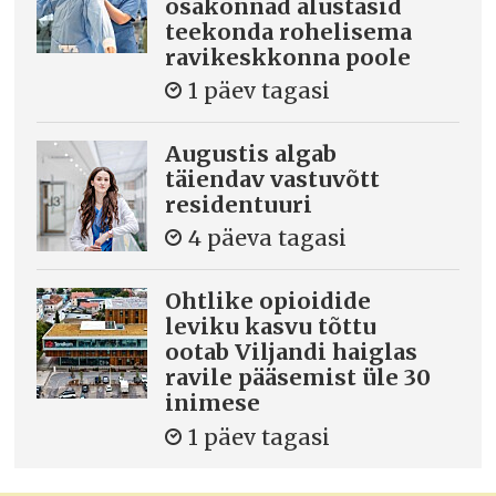
osakonnad alustasid
teekonda rohelisema
ravikeskkonna poole
1 päev tagasi
Augustis algab
täiendav vastuvõtt
residentuuri
4 päeva tagasi
Ohtlike opioidide
leviku kasvu tõttu
ootab Viljandi haiglas
ravile pääsemist üle 30
inimese
1 päev tagasi