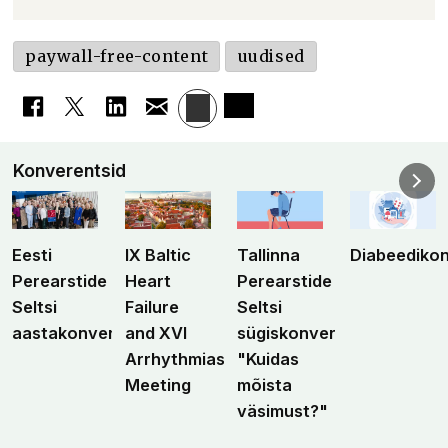
paywall-free-content
uudised
Konverentsid
Eesti
IX Baltic
Tallinna
Diabeediko
Perearstide
Heart
Perearstide
Seltsi
Failure
Seltsi
aastakonverents
and XVI
sügiskonverents
Arrhythmias
"Kuidas
Meeting
mõista
väsimust?"