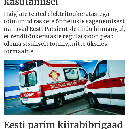
kasutamisel
Haiglate teated elektritõukeratastega
toimunud raskete õnnetuste sagenemisest
näitavad Eesti Patsientide Liidu hinnangul,
et renditõukerataste regulatsioon peab
olema sisuliselt toimiv, mitte üksnes
formaalne.
Eesti parim kiirabibrigaad