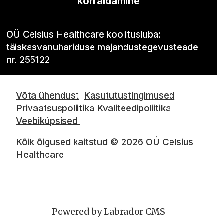
korraldamine
OÜ Celsius Healthcare koolitusluba:
täiskasvanuhariduse majandustegevusteade
nr. 255122
Võta ühendust
Kasututustingimused
Privaatsuspoliitika
Kvaliteedipoliitika
Veebiküpsised
Kõik õigused kaitstud © 2026 OÜ Celsius
Healthcare
Powered by Labrador CMS