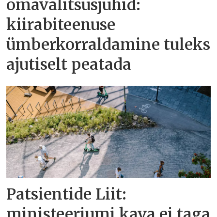
omavalitsusjuhid:
kiirabiteenuse
ümberkorraldamine tuleks
ajutiselt peatada
Patsientide Liit:
ministeeriumi kava ei taga