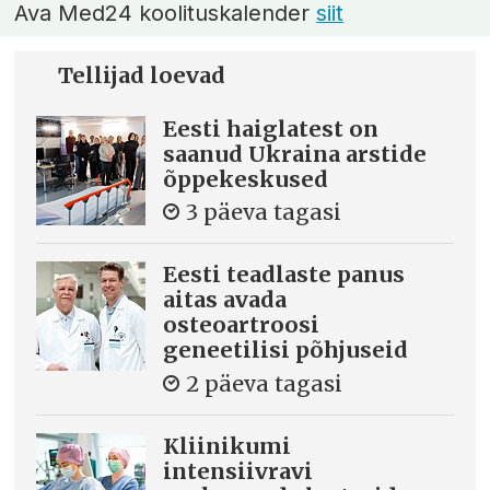
Ava Med24 koolituskalender
siit
Tellijad loevad
Eesti haiglatest on
saanud Ukraina arstide
õppekeskused
3 päeva tagasi
Eesti teadlaste panus
aitas avada
osteoartroosi
geneetilisi põhjuseid
2 päeva tagasi
Kliinikumi
intensiivravi