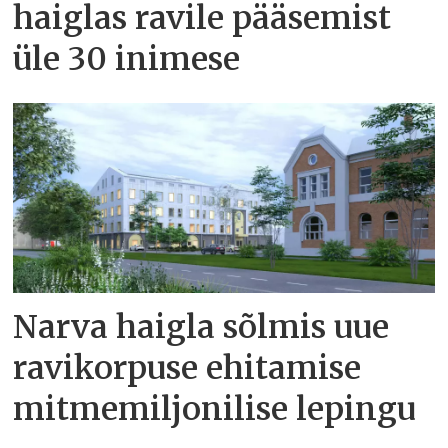
haiglas ravile pääsemist
üle 30 inimese
Narva haigla sõlmis uue
ravikorpuse ehitamise
mitmemiljonilise lepingu