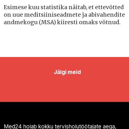
Esimese kuu statistika näitab, et ettevõtted
on uue meditsiiniseadmete ja abivahendite
andmekogu (MSA) kiiresti omaks võtnud.
Jälgi meid
Med24 hoiab kokku tervishoiutöötajate aega,