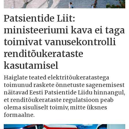
Patsientide Liit:
ministeeriumi kava ei taga
toimivat vanusekontrolli
renditõukerataste
kasutamisel
Haiglate teated elektritõukeratastega
toimunud raskete õnnetuste sagenemisest
näitavad Eesti Patsientide Liidu hinnangul,
et renditõukerataste regulatsioon peab
olema sisuliselt toimiv, mitte üksnes
formaalne.