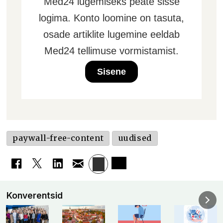
Med24 lugemiseks peate sisse
logima. Konto loomine on tasuta,
osade artiklite lugemine eeldab
Med24 tellimuse vormistamist.
Sisene
paywall-free-content
uudised
Konverentsid