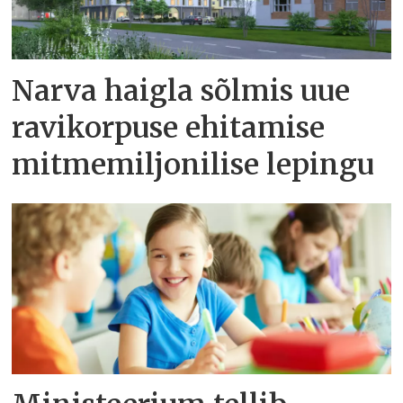
Narva haigla sõlmis uue
ravikorpuse ehitamise
mitmemiljonilise lepingu