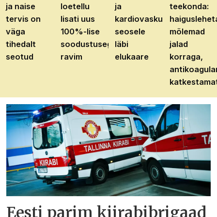
ja naise
loetellu
ja
teekonda:
tervis on
lisati uus
kardiovaskulaarhaiguste
haiguslehet
väga
100%-lise
seosele
mõlemad
tihedalt
soodustusega
läbi
jalad
seotud
ravim
elukaare
korraga,
antikoagula
katkestama
Eesti parim kiirabibrigaad