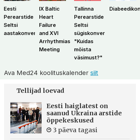
Eesti
IX Baltic
Tallinna
Diabeediko
Perearstide
Heart
Perearstide
Seltsi
Failure
Seltsi
aastakonverents
and XVI
sügiskonverents
Arrhythmias
"Kuidas
Meeting
mõista
väsimust?"
Ava Med24 koolituskalender
siit
Tellijad loevad
Eesti haiglatest on
saanud Ukraina arstide
õppekeskused
3 päeva tagasi