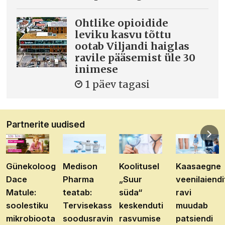
Ohtlike opioidide
leviku kasvu tõttu
ootab Viljandi haiglas
ravile pääsemist üle 30
inimese
1 päev tagasi
Partnerite uudised
Günekoloog
Medison
Koolitusel
Kaasaegne
Dace
Pharma
„Suur
veenilaiendi
Matule:
teatab:
süda“
ravi
soolestiku
Tervisekassa
keskenduti
muudab
mikrobioota
soodusravimite
rasvumise
patsiendi