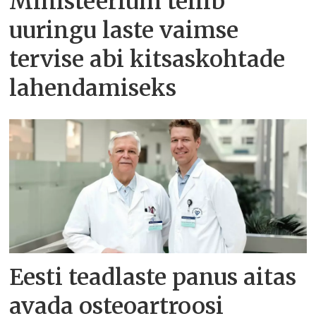
Ministeerium tellib
uuringu laste vaimse
tervise abi kitsaskohtade
lahendamiseks
Eesti teadlaste panus aitas
avada osteoartroosi