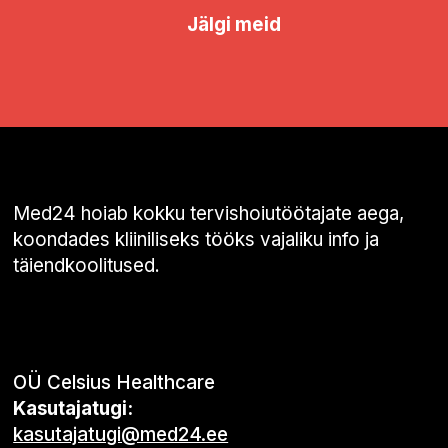
Jälgi meid
Med24 hoiab kokku tervishoiutöötajate aega,
koondades kliiniliseks tööks vajaliku info ja
täiendkoolitused.
OÜ Celsius Healthcare
Kasutajatugi:
kasutajatugi@med24.ee