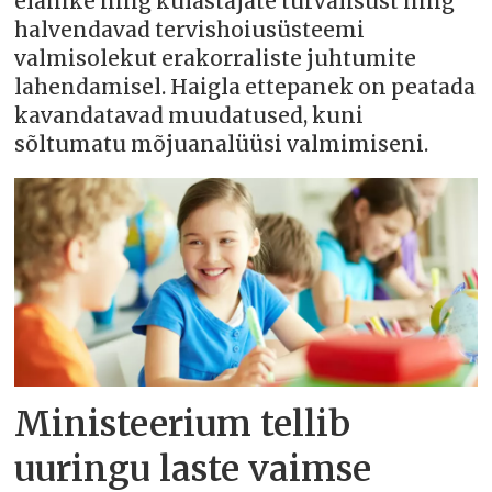
elanike ning külastajate turvalisust ning
halvendavad tervishoiusüsteemi
valmisolekut erakorraliste juhtumite
lahendamisel. Haigla ettepanek on peatada
kavandatavad muudatused, kuni
sõltumatu mõjuanalüüsi valmimiseni.
Ministeerium tellib
uuringu laste vaimse