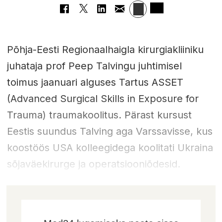
Põhja-Eesti Regionaalhaigla kirurgiakliiniku
juhataja prof Peep Talvingu juhtimisel
toimus jaanuari alguses Tartus ASSET
(Advanced Surgical Skills in Exposure for
Trauma) traumakoolitus. Pärast kursust
Eestis suundus Talving aga Varssavisse, kus
koostöös USA kolleegidega koolitati Ukraina
sõjaväekirurge ja operatsiooniõdesid.