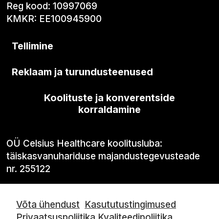
Reg kood: 10997069
KMKR: EE100945900
Tellimine
Reklaam ja turundusteenused
Koolituste ja konverentside
korraldamine
OÜ Celsius Healthcare koolitusluba:
täiskasvanuhariduse majandustegevusteade
nr. 255122
Võta ühendust
Kasututustingimused
Privaatsuspoliitika
Kvaliteedipoliitika