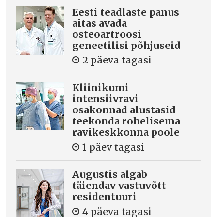
Eesti teadlaste panus
aitas avada
osteoartroosi
geneetilisi põhjuseid
2 päeva tagasi
Kliinikumi
intensiivravi
osakonnad alustasid
teekonda rohelisema
ravikeskkonna poole
1 päev tagasi
Augustis algab
täiendav vastuvõtt
residentuuri
4 päeva tagasi