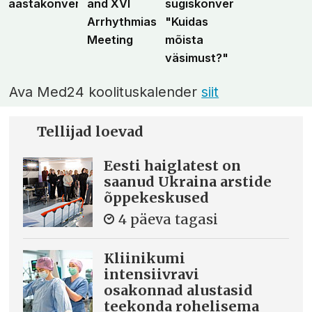
aastakonverents
and XVI
sügiskonverents
Arrhythmias
"Kuidas
Meeting
mõista
väsimust?"
Ava Med24 koolituskalender
siit
Tellijad loevad
Eesti haiglatest on
saanud Ukraina arstide
õppekeskused
4 päeva tagasi
Kliinikumi
intensiivravi
osakonnad alustasid
teekonda rohelisema