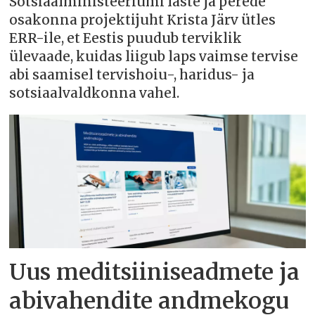
Sotsiaalministeeriumi laste ja perede
osakonna projektijuht Krista Järv ütles
ERR-ile, et Eestis puudub terviklik
ülevaade, kuidas liigub laps vaimse tervise
abi saamisel tervishoiu-, haridus- ja
sotsiaalvaldkonna vahel.
Uus meditsiiniseadmete ja
abivahendite andmekogu