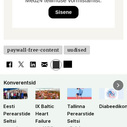
Med24 tellimuse vormistamist.
Sisene
paywall-free-content
uudised
Konverentsid
Eesti
IX Baltic
Tallinna
Diabeediko
Perearstide
Heart
Perearstide
Seltsi
Failure
Seltsi