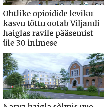
Ohtlike opioidide leviku
kasvu tõttu ootab Viljandi
haiglas ravile pääsemist
üle 30 inimese
Narva haigla sõlmis uue