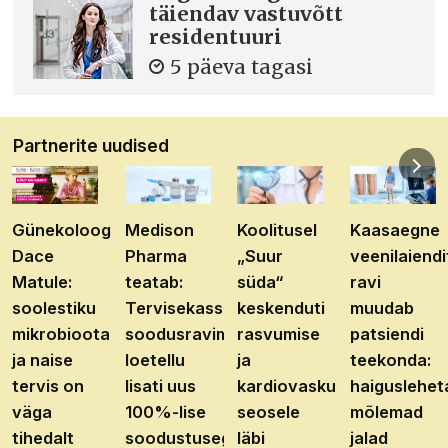
täiendav vastuvõtt
residentuuri
5 päeva tagasi
Partnerite uudised
Günekoloog
Medison
Koolitusel
Kaasaegne
Dace
Pharma
„Suur
veenilaiendi
Matule:
teatab:
süda“
ravi
soolestiku
Tervisekassa
keskenduti
muudab
mikrobioota
soodusravimite
rasvumise
patsiendi
ja naise
loetellu
ja
teekonda:
tervis on
lisati uus
kardiovaskulaarhaiguste
haiguslehet
väga
100%-lise
seosele
mõlemad
tihedalt
soodustusega
läbi
jalad