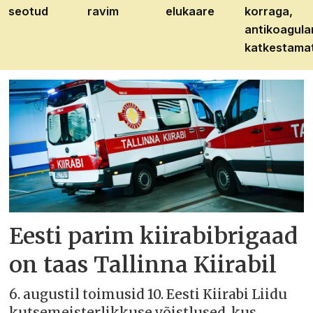
seotud
ravim
elukaare
korraga,
antikoagula
katkestama
Eesti parim kiirabibrigaad
on taas Tallinna Kiirabil
6. augustil toimusid 10. Eesti Kiirabi Liidu
kutsemeisterlikkuse võistlused, kus