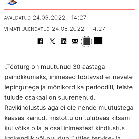
24.08.2022 - 14:27
AVALDATUD
24.08.2022 - 14:27
VIIMATI UUENDATUD
„Tööturg on muutunud 30 aastaga
paindlikumaks, inimesed töötavad erinevate
lepingutega ja mõnikord ka periooditi, teiste
tulude osakaal on suurenenud.
Ravikindlustus aga ei ole nende muutustega
kaasas käinud, mistõttu on tulubaas kitsam
kui võiks olla ja osal inimestest kindlustus
katkendlik või puudub,“ ütles tervise- ja