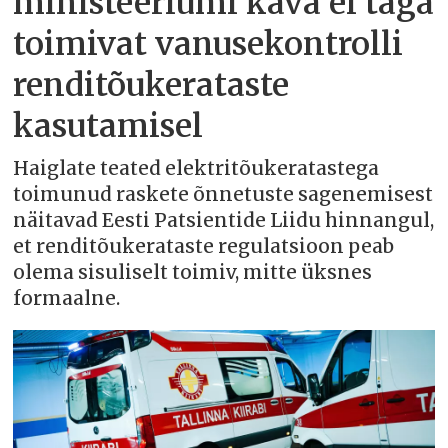
ministeeriumi kava ei taga
toimivat vanusekontrolli
renditõukerataste
kasutamisel
Haiglate teated elektritõukeratastega
toimunud raskete õnnetuste sagenemisest
näitavad Eesti Patsientide Liidu hinnangul,
et renditõukerataste regulatsioon peab
olema sisuliselt toimiv, mitte üksnes
formaalne.