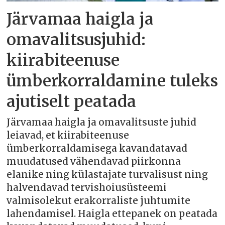
Järvamaa haigla ja
omavalitsusjuhid:
kiirabiteenuse
ümberkorraldamine tuleks
ajutiselt peatada
Järvamaa haigla ja omavalitsuste juhid
leiavad, et kiirabiteenuse
ümberkorraldamisega kavandatavad
muudatused vähendavad piirkonna
elanike ning külastajate turvalisust ning
halvendavad tervishoiusüsteemi
valmisolekut erakorraliste juhtumite
lahendamisel. Haigla ettepanek on peatada