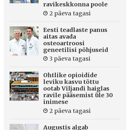
ravikeskkonna poole
2 päeva tagasi
Eesti teadlaste panus
aitas avada
osteoartroosi
geneetilisi põhjuseid
3 päeva tagasi
Ohtlike opioidide
leviku kasvu tõttu
ootab Viljandi haiglas
ravile pääsemist üle 30
inimese
2 päeva tagasi
Augustis algab