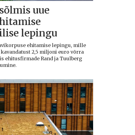
 sõlmis uue
ehitamise
lise lepingu
avikorpuse ehitamise lepingu, mille
avandatust 2,5 miljoni euro võrra
tis ehitusfirmade Rand ja Tuulberg
kumine.