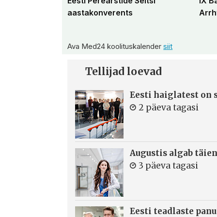
Eesti Perearstide Seltsi
IX B
aastakonverents
Arrh
Ava Med24 koolituskalender
siit
Tellijad loevad
Eesti haiglatest on
2 päeva tagasi
Augustis algab täie
3 päeva tagasi
Eesti teadlaste panu