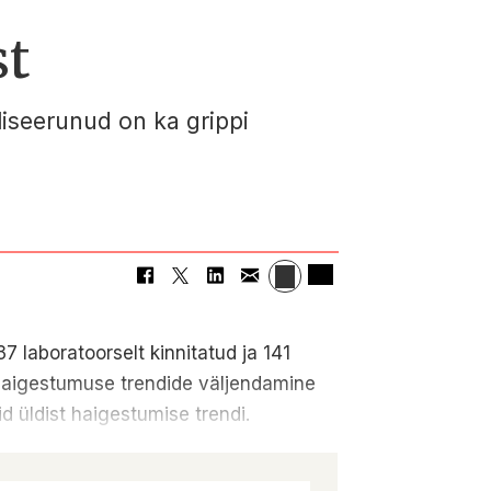
st
liseerunud on ka grippi
7 laboratoorselt kinnitatud ja 141
e haigestumuse trendide väljendamine
 üldist haigestumise trendi.