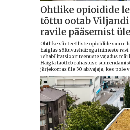
Ohtlike opioidide l
tõttu ootab Viljandi
ravile pääsemist ül
Ohtlike sünteetiliste opioidide suure l
haiglas sõltuvushäirega inimeste ravi-
rehabilitatsiooniteenuste vajadus mä
Haigla taotleb rahastuse suurendamis
järjekorras üle 30 abivajaja, kes pole 