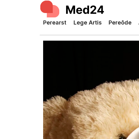
Perearst
Lege Artis
Pereõde