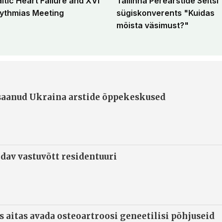
altic Heart Failure and XVI
Tallinna Perearstide Seltsi
ythmias Meeting
sügiskonverents "Kuidas
mõista väsimust?"
 saanud Ukraina arstide õppekeskused
ndav vastuvõtt residentuuri
s aitas avada osteoartroosi geneetilisi põhjuseid