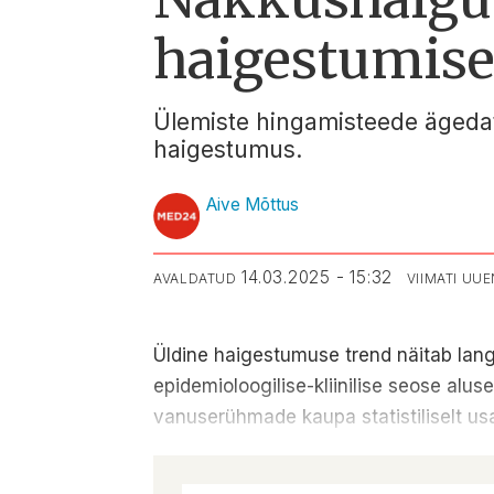
haigestumise
Ülemiste hingamisteede ägedate
haigestumus.
Aive Mõttus
14.03.2025 - 15:32
AVALDATUD
VIIMATI UU
Üldine haigestumuse trend näitab langus
epidemioloogilise-kliinilise seose alu
vanuserühmade kaupa statistiliselt us