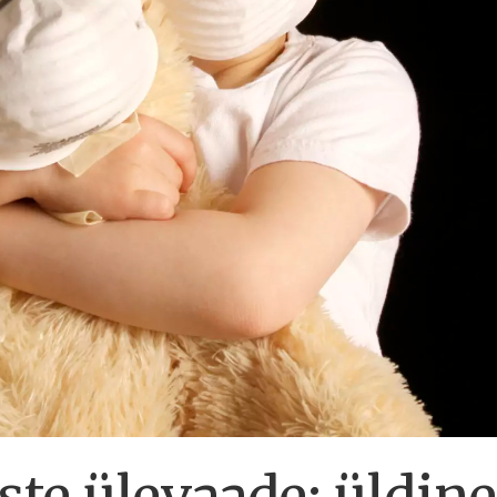
te ülevaade: üldin