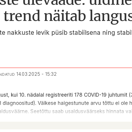
 trend näitab langu
 nakkuste levik püsib stabiilsena ning stabi
14.03.2025 - 15:32
ENDATUD
t, kui 10. nädalal registreeriti 178 COVID-19 juhtumit (3
sel diagnoositud). Väikese haigestunute arvu tõttu ei ol
aldusväärne. Seetõttu saab usaldusväärseks hinnata vaid