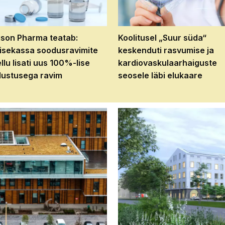
son Pharma teatab:
Koolitusel „Suur süda“
isekassa soodusravimite
keskenduti rasvumise ja
ellu lisati uus 100%-lise
kardiovaskulaarhaiguste
ustusega ravim
seosele läbi elukaare