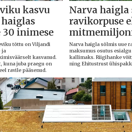
eviku kasvu
Narva haigla
 haiglas
ravikorpuse 
e 30 inimese
mitmemiljoni
eviku tõttu on Viljandi
Narva haigla sõlmis uue r
 ja
maksumus osutus esialgu k
rkimisväärselt kasvanud.
kallimaks. Riigihanke või
t, kuna juba praegu on
ning Ehitustrust ühispak
veel ravile pääsenud.