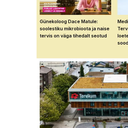
Günekoloog Dace Matule:
Medi
soolestiku mikrobioota ja naise
Terv
tervis on väga tihedalt seotud
loet
sood