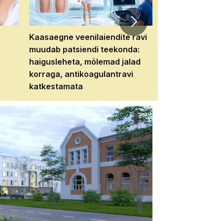
Kaasaegne veenilaiendite ravi
Veebiseminar:
muudab patsiendi teekonda:
patsiendi neere
haigusleheta, mõlemad jalad
tema tulevikku
korraga, antikoagulantravi
katkestamata