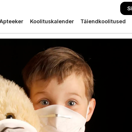
S
Apteeker
Koolituskalender
Täiendkoolitused