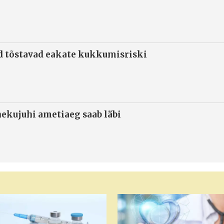
d tõstavad eakate kukkumisriski
ekujuhi ametiaeg saab läbi