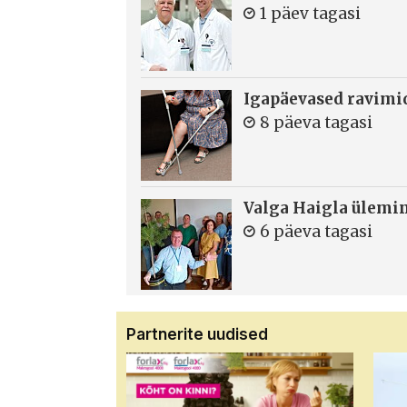
1 päev tagasi
Igapäevased ravimi
8 päeva tagasi
Valga Haigla ülemin
6 päeva tagasi
Partnerite uudised