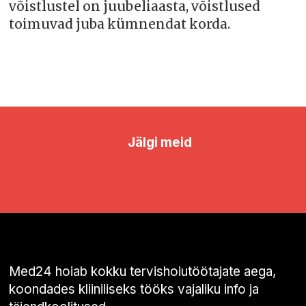
võistlustel on juubeliaasta, võistlused
toimuvad juba kümnendat korda.
Jälgi meid
Med24 hoiab kokku tervishoiutöötajate aega,
koondades kliiniliseks tööks vajaliku info ja