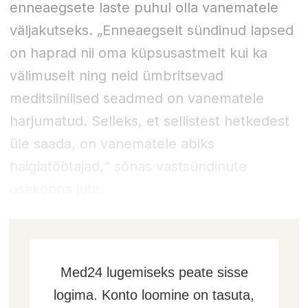
enneaegsete laste puhul olla vanematele
väljakutseks. „Enneaegselt sündinud lapsed
on haprad nii oma küpsusastmelt kui ka
välimuselt ning neid ümbritsevad
meditsiinilised seadmed on vanematele
harjumatud. Selleks, et sellistest hetkedest
üle saada, on vanematele abiks
haiglatöötajad,“ sõnas vastsündinute
osakonna juht.
Med24 lugemiseks peate sisse
logima. Konto loomine on tasuta,