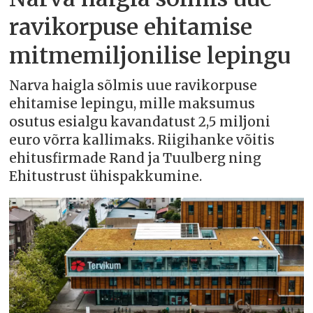
ravikorpuse ehitamise
mitmemiljonilise lepingu
Narva haigla sõlmis uue ravikorpuse
ehitamise lepingu, mille maksumus
osutus esialgu kavandatust 2,5 miljoni
euro võrra kallimaks. Riigihanke võitis
ehitusfirmade Rand ja Tuulberg ning
Ehitustrust ühispakkumine.