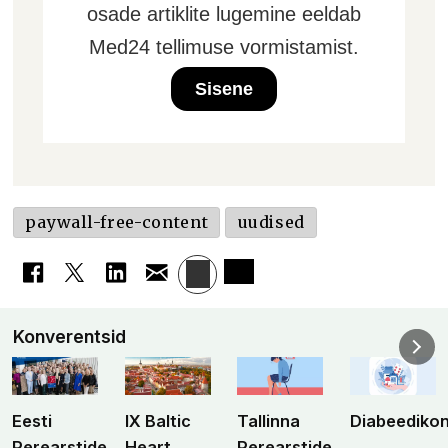
osade artiklite lugemine eeldab
Med24 tellimuse vormistamist.
Sisene
paywall-free-content
uudised
Konverentsid
Eesti
IX Baltic
Tallinna
Diabeediko
Perearstide
Heart
Perearstide