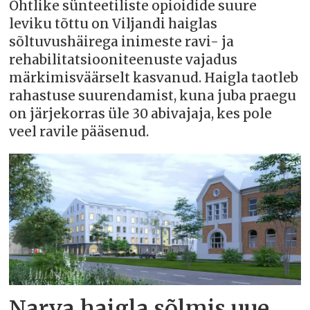
Ohtlike sünteetiliste opioidide suure
leviku tõttu on Viljandi haiglas
sõltuvushäirega inimeste ravi- ja
rehabilitatsiooniteenuste vajadus
märkimisväärselt kasvanud. Haigla taotleb
rahastuse suurendamist, kuna juba praegu
on järjekorras üle 30 abivajaja, kes pole
veel ravile pääsenud.
Narva haigla sõlmis uue