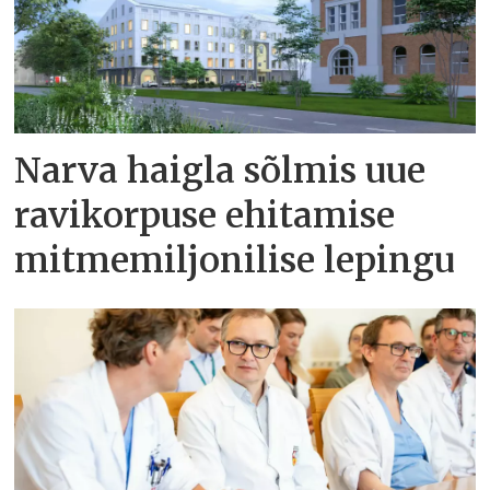
Narva haigla sõlmis uue
ravikorpuse ehitamise
mitmemiljonilise lepingu