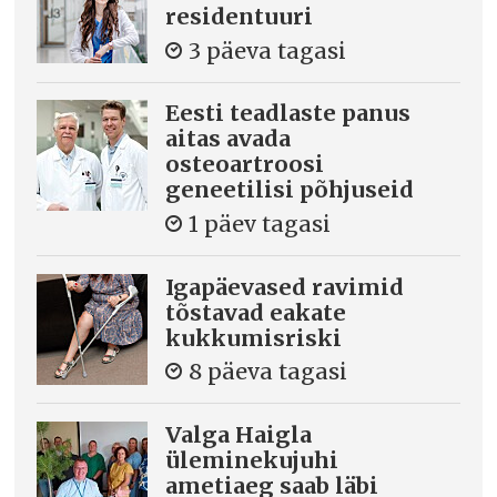
residentuuri
3 päeva tagasi
Eesti teadlaste panus
aitas avada
osteoartroosi
geneetilisi põhjuseid
1 päev tagasi
Igapäevased ravimid
tõstavad eakate
kukkumisriski
8 päeva tagasi
Valga Haigla
üleminekujuhi
ametiaeg saab läbi