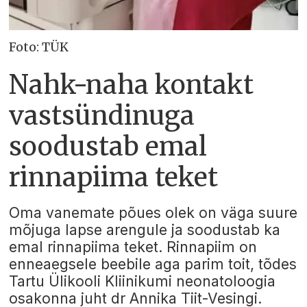
Foto: TÜK
Nahk-naha kontakt
vastsündinuga
soodustab emal
rinnapiima teket
Oma vanemate põues olek on väga suure
mõjuga lapse arengule ja soodustab ka
emal rinnapiima teket. Rinnapiim on
enneaegsele beebile aga parim toit, tõdes
Tartu Ülikooli Kliinikumi neonatoloogia
osakonna juht dr Annika Tiit-Vesingi.