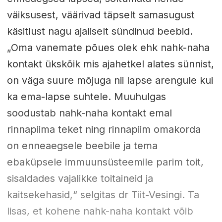
väiksusest, väärivad täpselt samasugust
käsitlust nagu ajaliselt sündinud beebid.
„Oma vanemate põues olek ehk nahk-naha
kontakt ükskõik mis ajahetkel alates sünnist,
on väga suure mõjuga nii lapse arengule kui
ka ema-lapse suhtele. Muuhulgas
soodustab nahk-naha kontakt emal
rinnapiima teket ning rinnapiim omakorda
on enneaegsele beebile ja tema
ebaküpsele immuunsüsteemile parim toit,
sisaldades vajalikke toitaineid ja
kaitsekehasid,“ selgitas dr Tiit-Vesingi. Ta
lisas, et kohene nahk-naha kontakt võib