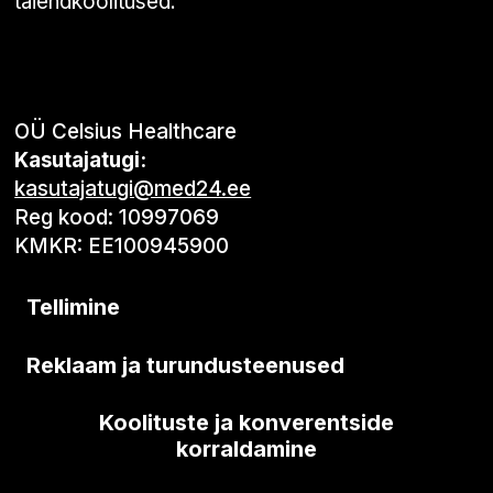
täiendkoolitused.
OÜ Celsius Healthcare
Kasutajatugi:
kasutajatugi@med24.ee
Reg kood: 10997069
KMKR: EE100945900
Tellimine
Reklaam ja turundusteenused
Koolituste ja konverentside
korraldamine