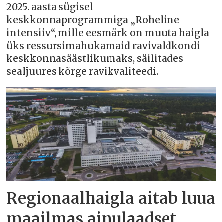
2025. aasta sügisel
keskkonnaprogrammiga „Roheline
intensiiv“, mille eesmärk on muuta haigla
üks ressursimahukamaid ravivaldkondi
keskkonnasäästlikumaks, säilitades
sealjuures kõrge ravikvaliteedi.
Regionaalhaigla aitab luua
maailmas ainulaadset