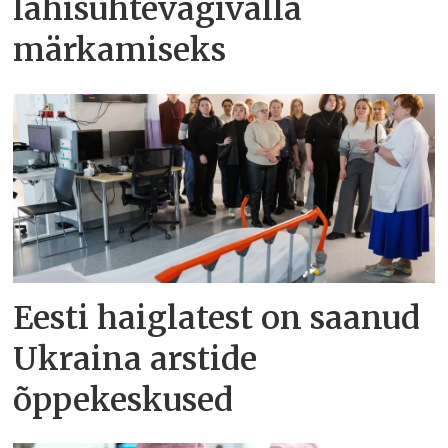
lähisuhtevägivalla
märkamiseks
Eesti haiglatest on saanud
Ukraina arstide
õppekeskused