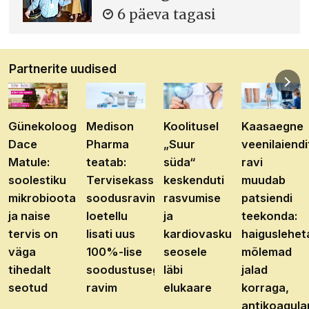
6 päeva tagasi
Partnerite uudised
Günekoloog
Medison
Koolitusel
Kaasaegne
Dace
Pharma
„Suur
veenilaiendi
Matule:
teatab:
süda“
ravi
soolestiku
Tervisekassa
keskenduti
muudab
mikrobioota
soodusravimite
rasvumise
patsiendi
ja naise
loetellu
ja
teekonda:
tervis on
lisati uus
kardiovaskulaarhaiguste
haiguslehet
väga
100%-lise
seosele
mõlemad
tihedalt
soodustusega
läbi
jalad
seotud
ravim
elukaare
korraga,
antikoagula