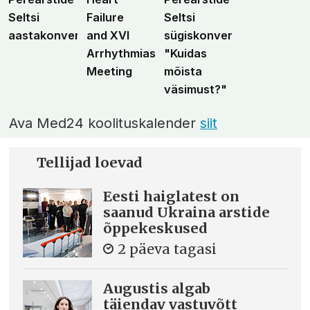
Seltsi
Failure
Seltsi
aastakonverents
and XVI
sügiskonverents
Arrhythmias
"Kuidas
Meeting
mõista
väsimust?"
Ava Med24 koolituskalender
siit
Tellijad loevad
Eesti haiglatest on
saanud Ukraina arstide
õppekeskused
2 päeva tagasi
Augustis algab
täiendav vastuvõtt