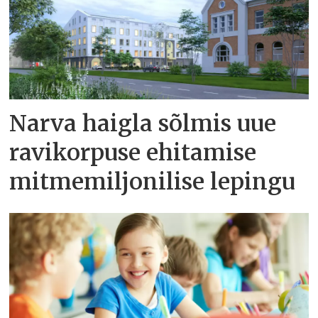
Narva haigla sõlmis uue
ravikorpuse ehitamise
mitmemiljonilise lepingu