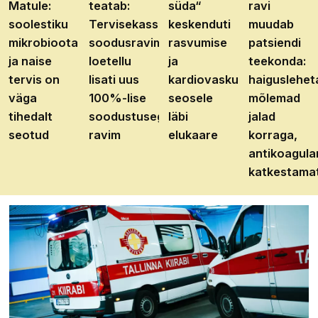
Matule:
teatab:
süda“
ravi
soolestiku
Tervisekassa
keskenduti
muudab
mikrobioota
soodusravimite
rasvumise
patsiendi
ja naise
loetellu
ja
teekonda:
tervis on
lisati uus
kardiovaskulaarhaiguste
haiguslehet
väga
100%-lise
seosele
mõlemad
tihedalt
soodustusega
läbi
jalad
seotud
ravim
elukaare
korraga,
antikoagula
katkestama