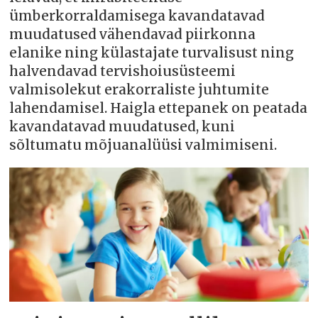
ümberkorraldamisega kavandatavad
muudatused vähendavad piirkonna
elanike ning külastajate turvalisust ning
halvendavad tervishoiusüsteemi
valmisolekut erakorraliste juhtumite
lahendamisel. Haigla ettepanek on peatada
kavandatavad muudatused, kuni
sõltumatu mõjuanalüüsi valmimiseni.