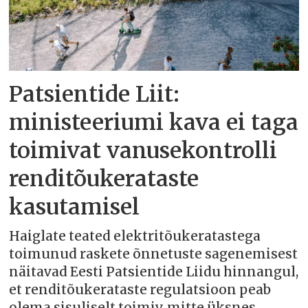
Patsientide Liit:
ministeeriumi kava ei taga
toimivat vanusekontrolli
renditõukerataste
kasutamisel
Haiglate teated elektritõukeratastega
toimunud raskete õnnetuste sagenemisest
näitavad Eesti Patsientide Liidu hinnangul,
et renditõukerataste regulatsioon peab
olema sisuliselt toimiv, mitte üksnes