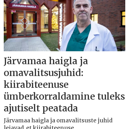
Järvamaa haigla ja
omavalitsusjuhid:
kiirabiteenuse
ümberkorraldamine tuleks
ajutiselt peatada
Järvamaa haigla ja omavalitsuste juhid
leiavad, et kiirabiteenuse