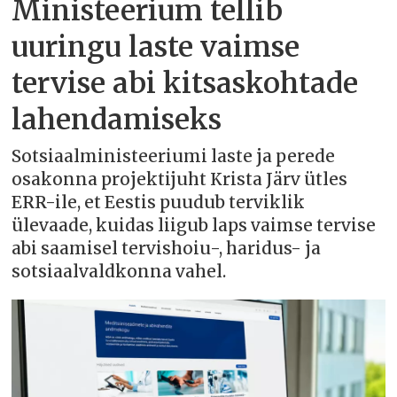
Ministeerium tellib
uuringu laste vaimse
tervise abi kitsaskohtade
lahendamiseks
Sotsiaalministeeriumi laste ja perede
osakonna projektijuht Krista Järv ütles
ERR-ile, et Eestis puudub terviklik
ülevaade, kuidas liigub laps vaimse tervise
abi saamisel tervishoiu-, haridus- ja
sotsiaalvaldkonna vahel.