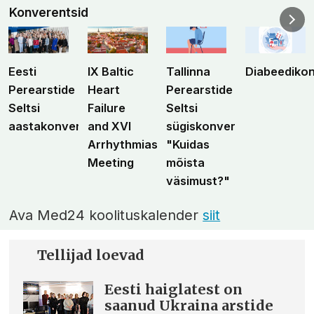
Konverentsid
Eesti
IX Baltic
Tallinna
Diabeediko
Perearstide
Heart
Perearstide
Seltsi
Failure
Seltsi
aastakonverents
and XVI
sügiskonverents
Arrhythmias
"Kuidas
Meeting
mõista
väsimust?"
Ava Med24 koolituskalender
siit
Tellijad loevad
Eesti haiglatest on
saanud Ukraina arstide