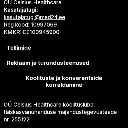
OÜ Celsius Healthcare
Kasutajatugi:
kasutajatugi@med24.ee
Reg kood: 10997069
KMKR: EE100945900
Tellimine
Reklaam ja turundusteenused
Koolituste ja konverentside
korraldamine
OÜ Celsius Healthcare koolitusluba:
täiskasvanuhariduse majandustegevusteade
nr. 255122