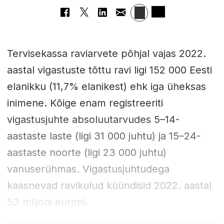
Tervisekassa raviarvete põhjal vajas 2022.
aastal vigastuste tõttu ravi ligi 152 000 Eesti
elanikku (11,7% elanikest) ehk iga üheksas
inimene. Kõige enam registreeriti
vigastusjuhte absoluutarvudes 5–14-
aastaste laste (ligi 31 000 juhtu) ja 15–24-
aastaste noorte (ligi 23 000 juhtu)
vanuserühmas. Vigastusjuhtudega
kaasnevad ravikulud küündisid 2022. aastal
53 miljoni euroni.