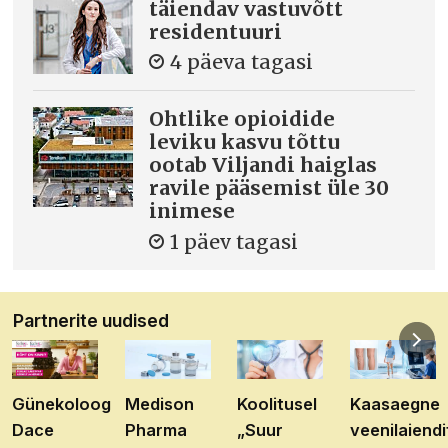
täiendav vastuvõtt
residentuuri
4 päeva tagasi
Ohtlike opioidide
leviku kasvu tõttu
ootab Viljandi haiglas
ravile pääsemist üle 30
inimese
1 päev tagasi
Partnerite uudised
Günekoloog
Medison
Koolitusel
Kaasaegne
Dace
Pharma
„Suur
veenilaiendi