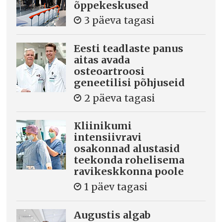
õppekeskused
3 päeva tagasi
Eesti teadlaste panus
aitas avada
osteoartroosi
geneetilisi põhjuseid
2 päeva tagasi
Kliinikumi
intensiivravi
osakonnad alustasid
teekonda rohelisema
ravikeskkonna poole
1 päev tagasi
Augustis algab