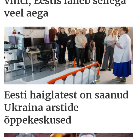
Vinci, Eestis läheb sellega
veel aega
Eesti haiglatest on saanud
Ukraina arstide
õppekeskused