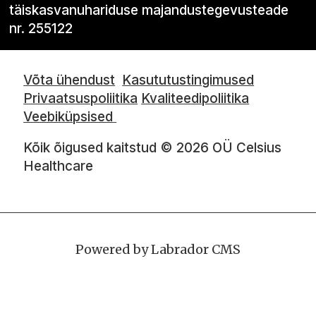
täiskasvanuhariduse majandustegevusteade
nr. 255122
Võta ühendust
Kasututustingimused
Privaatsuspoliitika
Kvaliteedipoliitika
Veebiküpsised
Kõik õigused kaitstud © 2026 OÜ Celsius
Healthcare
Powered by Labrador CMS