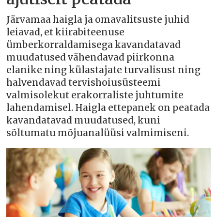
Järvamaa haigla ja omavalitsuste juhid
leiavad, et kiirabiteenuse
ümberkorraldamisega kavandatavad
muudatused vähendavad piirkonna
elanike ning külastajate turvalisust ning
halvendavad tervishoiusüsteemi
valmisolekut erakorraliste juhtumite
lahendamisel. Haigla ettepanek on peatada
kavandatavad muudatused, kuni
sõltumatu mõjuanalüüsi valmimiseni.