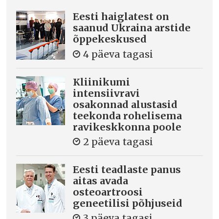
Eesti haiglatest on
saanud Ukraina arstide
õppekeskused
4 päeva tagasi
Kliinikumi
intensiivravi
osakonnad alustasid
teekonda rohelisema
ravikeskkonna poole
2 päeva tagasi
Eesti teadlaste panus
aitas avada
osteoartroosi
geneetilisi põhjuseid
3 päeva tagasi