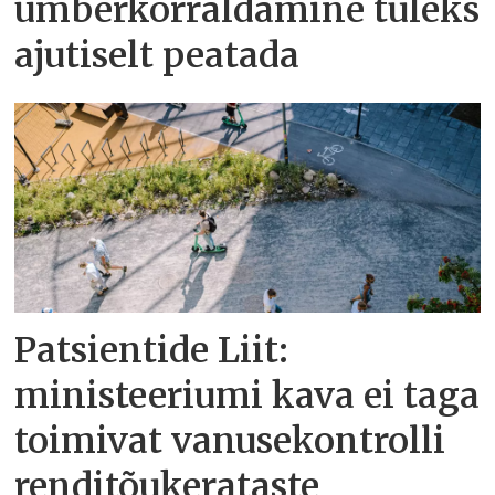
ümberkorraldamine tuleks
ajutiselt peatada
Patsientide Liit:
ministeeriumi kava ei taga
toimivat vanusekontrolli
renditõukerataste