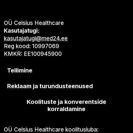
OÜ Celsius Healthcare
Kasutajatugi:
kasutajatugi@med24.ee
Reg kood: 10997069
KMKR: EE100945900
Tellimine
Reklaam ja turundusteenused
Koolituste ja konverentside
korraldamine
OÜ Celsius Healthcare koolitusluba: