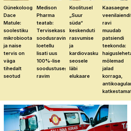
Günekoloog
Medison
Koolitusel
Kaasaegne
Dace
Pharma
„Suur
veenilaiendi
Matule:
teatab:
süda“
ravi
soolestiku
Tervisekassa
keskenduti
muudab
mikrobioota
soodusravimite
rasvumise
patsiendi
ja naise
loetellu
ja
teekonda:
tervis on
lisati uus
kardiovaskulaarhaiguste
haiguslehet
väga
100%-lise
seosele
mõlemad
tihedalt
soodustusega
läbi
jalad
seotud
ravim
elukaare
korraga,
antikoagula
katkestama