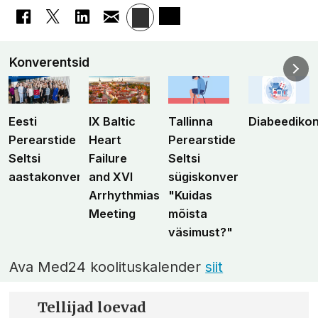
Konverentsid
Eesti
IX Baltic
Tallinna
Diabeediko
Perearstide
Heart
Perearstide
Seltsi
Failure
Seltsi
aastakonverents
and XVI
sügiskonverents
Arrhythmias
"Kuidas
Meeting
mõista
väsimust?"
Ava Med24 koolituskalender
siit
Tellijad loevad