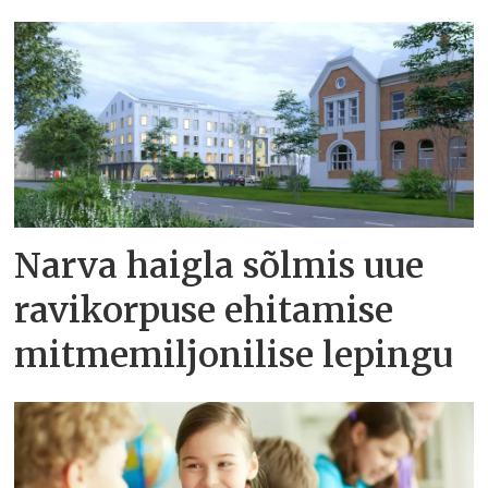
Narva haigla sõlmis uue
ravikorpuse ehitamise
mitmemiljonilise lepingu