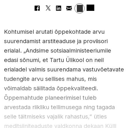
Kohtumisel arutati õppekohtade arvu
suurendamist arstiteaduse ja proviisori
erialal. „Andsime sotsiaalministeeriumile
edasi sõnumi, et Tartu Ülikool on neil
erialadel valmis suurendama vastuvõetavate
tudengite arvu sellises mahus, mis
võimaldab säilitada õppekvaliteedi.
Õppemahtude planeerimisel tuleb
arvestada riikliku tellimusega ning tagada
selle täitmiseks vajalik rahastus,” ütles
meditsiiniteaduste valdkonna dekaan Külli