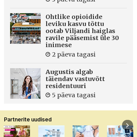
Ohtlike opioidide
leviku kasvu tõttu
ootab Viljandi haiglas
ravile pääsemist üle 30
inimese
2 päeva tagasi
Augustis algab
täiendav vastuvõtt
residentuuri
5 päeva tagasi
Partnerite uudised