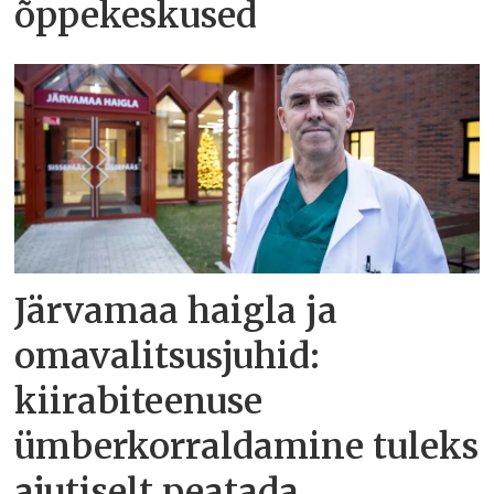
õppekeskused
Järvamaa haigla ja
omavalitsusjuhid:
kiirabiteenuse
ümberkorraldamine tuleks
ajutiselt peatada