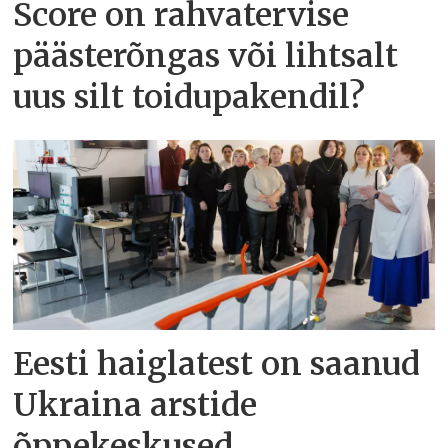
Score on rahvatervise
päästerõngas või lihtsalt
uus silt toidupakendil?
Eesti haiglatest on saanud
Ukraina arstide
õppekeskused