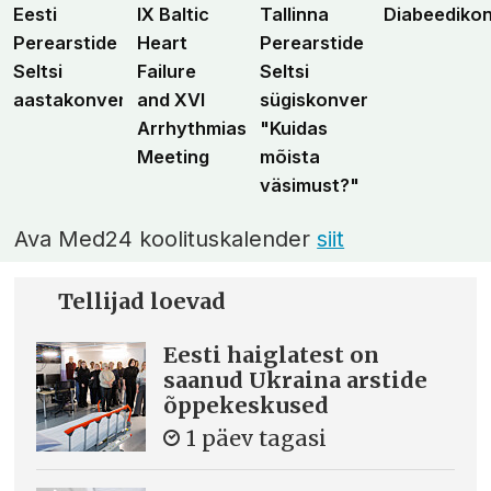
Eesti
IX Baltic
Tallinna
Diabeediko
Perearstide
Heart
Perearstide
Seltsi
Failure
Seltsi
aastakonverents
and XVI
sügiskonverents
Arrhythmias
"Kuidas
Meeting
mõista
väsimust?"
Ava Med24 koolituskalender
siit
Tellijad loevad
Eesti haiglatest on
saanud Ukraina arstide
õppekeskused
1 päev tagasi