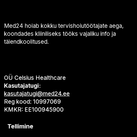
Med24 hoiab kokku tervishoiutöötajate aega,
koondades kliiniliseks tööks vajaliku info ja
täiendkoolitused.
OÜ Celsius Healthcare
Kasutajatugi:
kasutajatugi@med24.ee
Reg kood: 10997069
KMKR: EE100945900
Tellimine