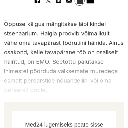
Õppuse käigus mängitakse läbi kindel
stsenaarium. Haigla proovib võimalikult
vähe oma tavapärast töörutiini häirida. Ainus
osakond, kelle tavapärane töö on osaliselt
häiritud, on EMO. Seetõttu palutakse
inimestel pöörduda väiksemate muredega
esmalt perearstide nõuandeliini või oma
perearsti poole.
Med24 lugemiseks peate sisse