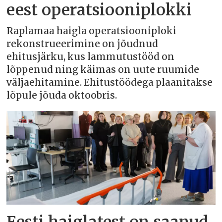
eest operatsiooniplokki
Raplamaa haigla operatsiooniploki
rekonstrueerimine on jõudnud
ehitusjärku, kus lammutustööd on
lõppenud ning käimas on uute ruumide
väljaehitamine. Ehitustöödega plaanitakse
lõpule jõuda oktoobris.
Eesti haiglatest on saanud