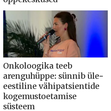
Onkoloogika teeb
arenguhüppe: sünnib üle-
eestiline vähipatsientide
kogemustoetamise
süsteem