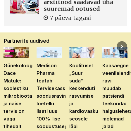
arstitööd saadavad üha
suuremad ootused
7 päeva tagasi
Partnerite uudised
Günekoloog
Medison
Koolitusel
Kaasaegne
Dace
Pharma
„Suur
veenilaiendi
Matule:
teatab:
süda“
ravi
soolestiku
Tervisekassa
keskenduti
muudab
mikrobioota
soodusravimite
rasvumise
patsiendi
ja naise
loetellu
ja
teekonda:
tervis on
lisati uus
kardiovaskulaarhaiguste
haiguslehet
väga
100%-lise
seosele
mõlemad
tihedalt
soodustusega
läbi
jalad