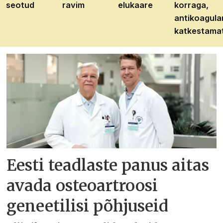
seotud
ravim
elukaare
korraga,
antikoagula
katkestama
Eesti teadlaste panus aitas
avada osteoartroosi
geneetilisi põhjuseid