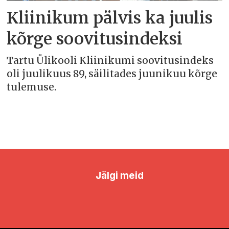
Kliinikum pälvis ka juulis
kõrge soovitusindeksi
Tartu Ülikooli Kliinikumi soovitusindeks
oli juulikuus 89, säilitades juunikuu kõrge
tulemuse.
Jälgi meid