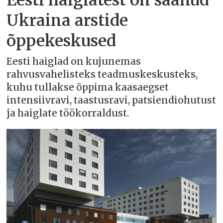
Ukraina arstide
õppekeskused
Eesti haiglad on kujunemas
rahvusvahelisteks teadmuskeskusteks,
kuhu tullakse õppima kaasaegset
intensiivravi, taastusravi, patsiendiohutust
ja haiglate töökorraldust.