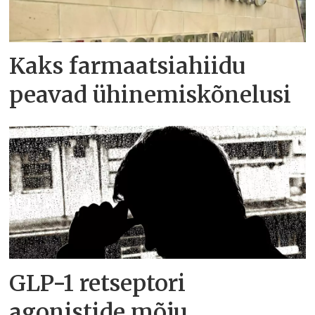
Kaks farmaatsiahiidu
peavad ühinemiskõnelusi
GLP-1 retseptori
agonistide mõju