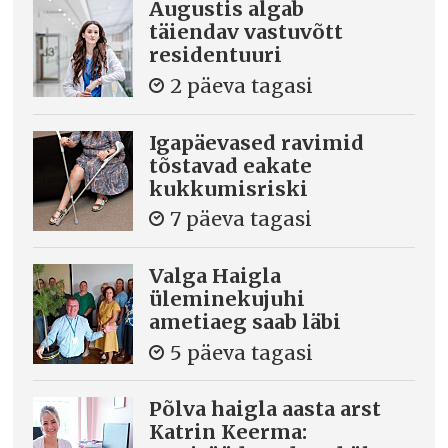
Augustis algab
täiendav vastuvõtt
residentuuri
2 päeva tagasi
Igapäevased ravimid
tõstavad eakate
kukkumisriski
7 päeva tagasi
Valga Haigla
üleminekujuhi
ametiaeg saab läbi
5 päeva tagasi
Põlva haigla aasta arst
Katrin Keerma: