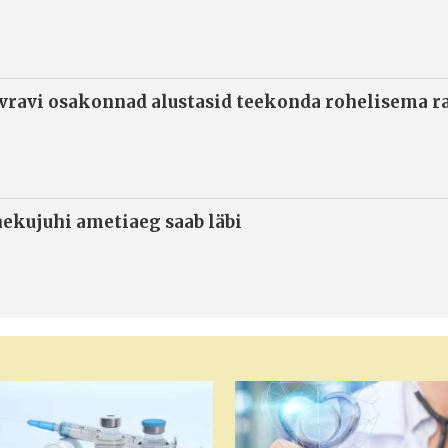
ivravi osakonnad alustasid teekonda rohelisema 
ekujuhi ametiaeg saab läbi