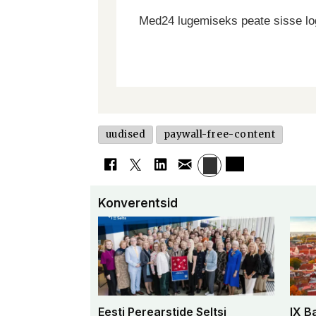
Med24 lugemiseks peate sisse log
uudised
paywall-free-content
Konverentsid
Eesti Perearstide Seltsi
IX B