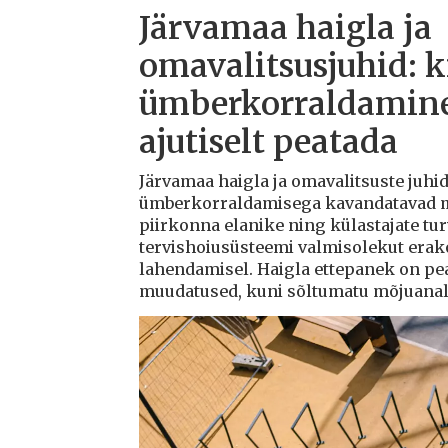
Järvamaa haigla ja
omavalitsusjuhid: k
ümberkorraldamine
ajutiselt peatada
Järvamaa haigla ja omavalitsuste juhid 
ümberkorraldamisega kavandatavad 
piirkonna elanike ning külastajate tu
tervishoiusüsteemi valmisolekut erako
lahendamisel. Haigla ettepanek on pe
muudatused, kuni sõltumatu mõjuanal