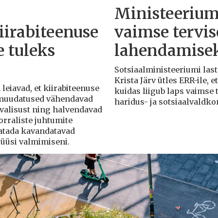
Ministeerium 
iirabiteenuse
vaimse tervis
 tuleks
lahendamise
Sotsiaalministeeriumi las
Krista Järv ütles ERR-ile, 
leiavad, et kiirabiteenuse
kuidas liigub laps vaimse t
muudatused vähendavad
haridus- ja sotsiaalvaldko
rvalisust ning halvendavad
rraliste juhtumite
atada kavandatavad
üüsi valmimiseni.