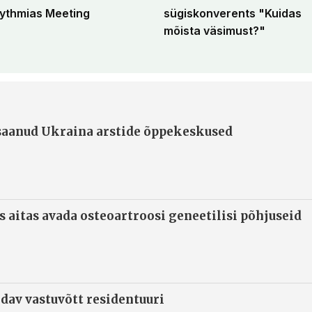
ythmias Meeting
sügiskonverents "Kuidas
mõista väsimust?"
 saanud Ukraina arstide õppekeskused
s aitas avada osteoartroosi geneetilisi põhjuseid
ndav vastuvõtt residentuuri