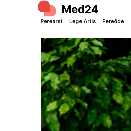
Perearst
Lege Artis
Pereõde