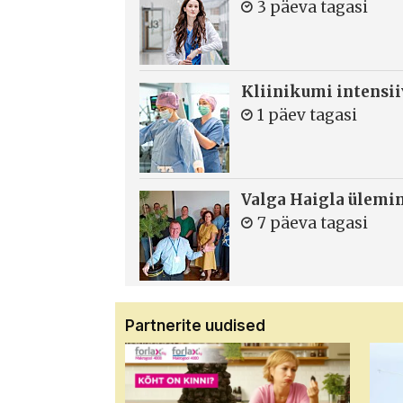
3 päeva tagasi
Kliinikumi intensi
1 päev tagasi
Valga Haigla ülemin
7 päeva tagasi
Partnerite uudised