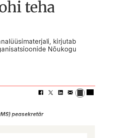
tohi teha
nalüüsimaterjali, kirjutab
rganisatsioonide Nõukogu
OMS) peasekretär