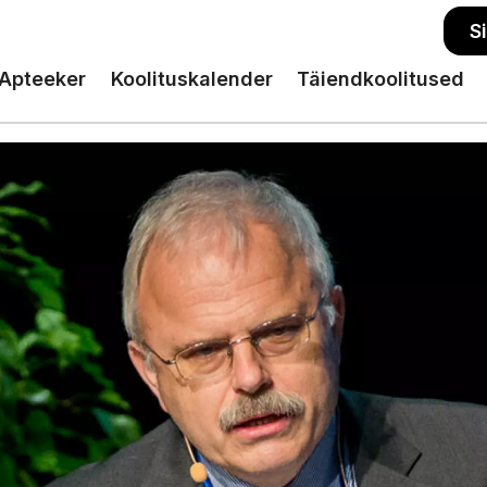
S
Apteeker
Koolituskalender
Täiendkoolitused