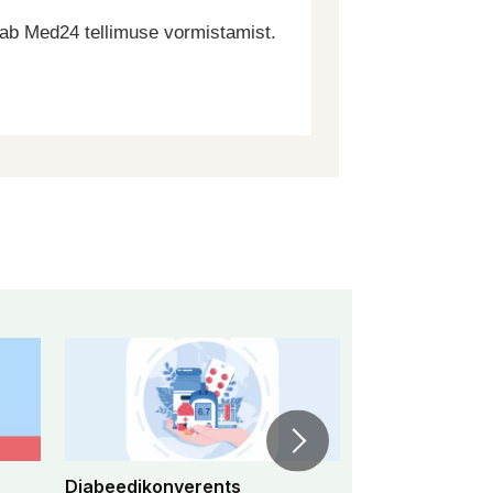
dab Med24 tellimuse vormistamist.
Diabeedikonverents
Peremeditsiini 