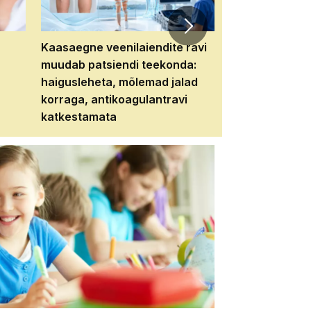
Kaasaegne veenilaiendite ravi
Veebiseminar:
muudab patsiendi teekonda:
patsiendi neere
haigusleheta, mõlemad jalad
tema tulevikku
korraga, antikoagulantravi
katkestamata