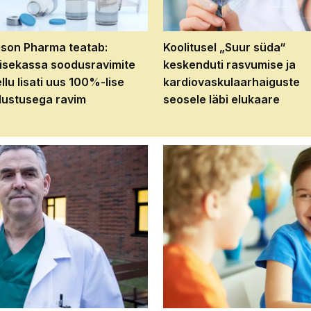
son Pharma teatab:
Koolitusel „Suur süda“
isekassa soodusravimite
keskenduti rasvumise ja
ellu lisati uus 100%-lise
kardiovaskulaarhaiguste
ustusega ravim
seosele läbi elukaare