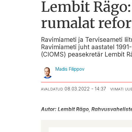
Lembit Rägo: 
rumalat refo
Ravimiameti ja Terviseameti lii
Ravimiameti juht aastatel 199
(CIOMS) peasekretär Lembit R
Madis Filippov
08.03.2022 - 14:37
AVALDATUD
VIIMATI U
Autor: Lembit Rägo, Rahvusvahelist