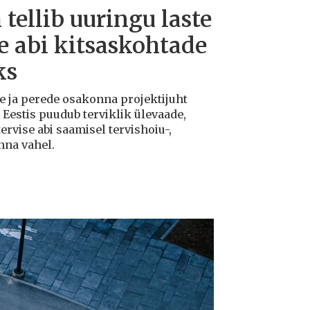
tellib uuringu laste
e abi kitsaskohtade
ks
te ja perede osakonna projektijuht
et Eestis puudub terviklik ülevaade,
ervise abi saamisel tervishoiu-,
nna vahel.