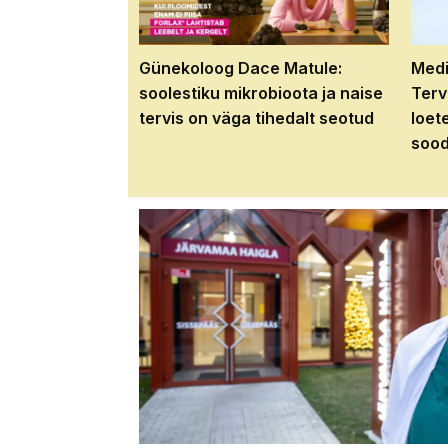
Günekoloog Dace Matule:
Medi
soolestiku mikrobioota ja naise
Terv
tervis on väga tihedalt seotud
loet
sood