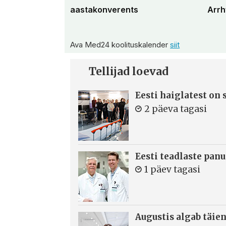
aastakonverents
Arrh
Ava Med24 koolituskalender
siit
Tellijad loevad
Eesti haiglatest on
2 päeva tagasi
Eesti teadlaste panu
1 päev tagasi
Augustis algab täie