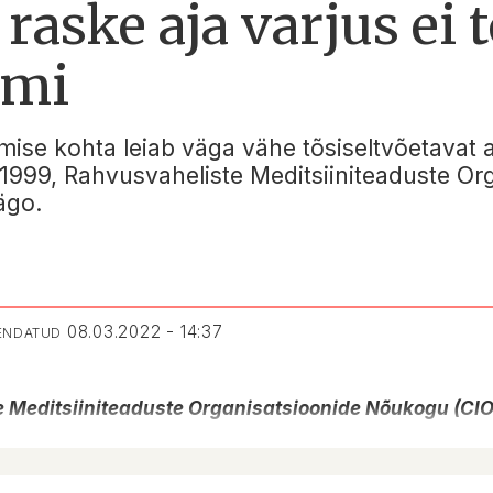
raske aja varjus ei 
rmi
tmise kohta leiab väga vähe tõsiseltvõetavat a
1-1999, Rahvusvaheliste Meditsiiniteaduste O
ägo.
08.03.2022 - 14:37
UENDATUD
e Meditsiiniteaduste Organisatsioonide Nõukogu (CI