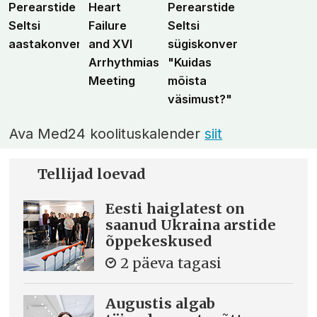
Perearstide
Heart
Perearstide
Seltsi
Failure
Seltsi
aastakonverents
and XVI
sügiskonverents
Arrhythmias
"Kuidas
Meeting
mõista
väsimust?"
Ava Med24 koolituskalender
siit
Tellijad loevad
Eesti haiglatest on
saanud Ukraina arstide
õppekeskused
2 päeva tagasi
Augustis algab