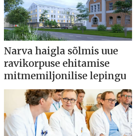
Narva haigla sõlmis uue
ravikorpuse ehitamise
mitmemiljonilise lepingu