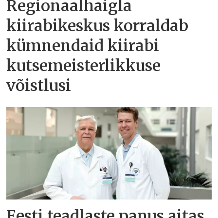
Regionaalhaigla
kiirabikeskus korraldab
kümnendaid kiirabi
kutsemeisterlikkuse
võistlusi
Eesti teadlaste panus aitas