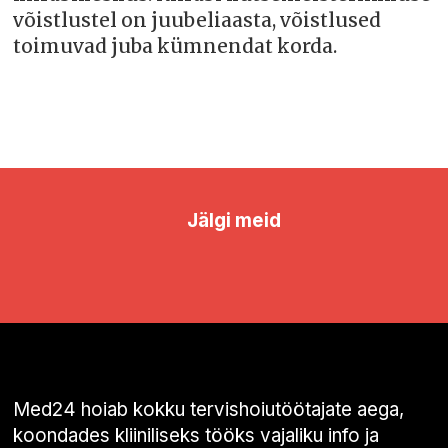
võistlustel on juubeliaasta, võistlused
toimuvad juba kümnendat korda.
Jälgi meid
Med24 hoiab kokku tervishoiutöötajate aega,
koondades kliiniliseks tööks vajaliku info ja