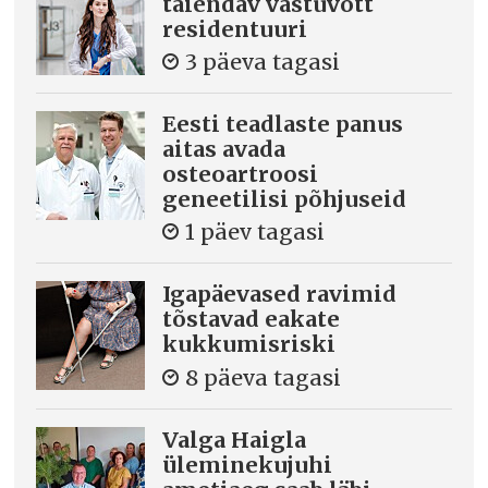
täiendav vastuvõtt
residentuuri
3 päeva tagasi
Eesti teadlaste panus
aitas avada
osteoartroosi
geneetilisi põhjuseid
1 päev tagasi
Igapäevased ravimid
tõstavad eakate
kukkumisriski
8 päeva tagasi
Valga Haigla
üleminekujuhi