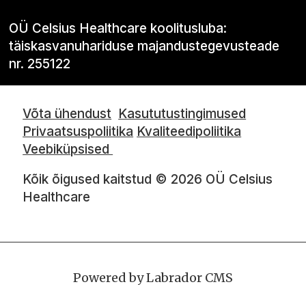
OÜ Celsius Healthcare koolitusluba:
täiskasvanuhariduse majandustegevusteade
nr. 255122
Võta ühendust
Kasututustingimused
Privaatsuspoliitika
Kvaliteedipoliitika
Veebiküpsised
Kõik õigused kaitstud © 2026 OÜ Celsius
Healthcare
Powered by Labrador CMS