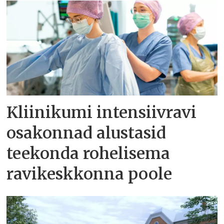
Kliinikumi intensiivravi
osakonnad alustasid
teekonda rohelisema
ravikeskkonna poole