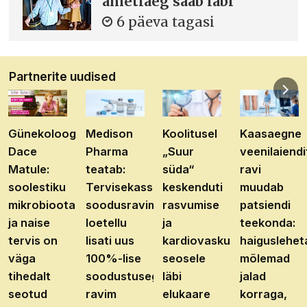
ametiaeg saab läbi
6 päeva tagasi
Partnerite uudised
Günekoloog
Medison
Koolitusel
Kaasaegne
Dace
Pharma
„Suur
veenilaiendi
Matule:
teatab:
süda“
ravi
soolestiku
Tervisekassa
keskenduti
muudab
mikrobioota
soodusravimite
rasvumise
patsiendi
ja naise
loetellu
ja
teekonda:
tervis on
lisati uus
kardiovaskulaarhaiguste
haiguslehet
väga
100%-lise
seosele
mõlemad
tihedalt
soodustusega
läbi
jalad
seotud
ravim
elukaare
korraga,