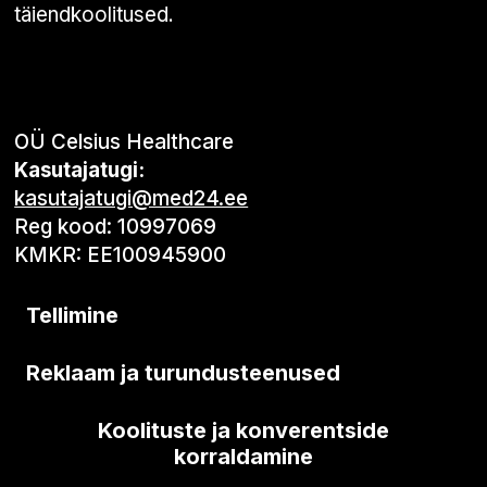
täiendkoolitused.
OÜ Celsius Healthcare
Kasutajatugi:
kasutajatugi@med24.ee
Reg kood: 10997069
KMKR: EE100945900
Tellimine
Reklaam ja turundusteenused
Koolituste ja konverentside
korraldamine