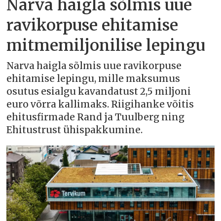
Narva haigla sõlmis uue
ravikorpuse ehitamise
mitmemiljonilise lepingu
Narva haigla sõlmis uue ravikorpuse
ehitamise lepingu, mille maksumus
osutus esialgu kavandatust 2,5 miljoni
euro võrra kallimaks. Riigihanke võitis
ehitusfirmade Rand ja Tuulberg ning
Ehitustrust ühispakkumine.