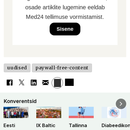
osade artiklite lugemine eeldab
Med24 tellimuse vormistamist.
Sisene
uudised
paywall-free-content
Konverentsid
Eesti
IX Baltic
Tallinna
Diabeediko