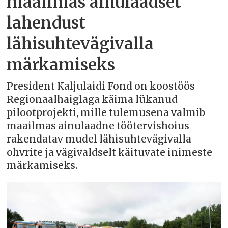
maailmas ainulaadset
lahendust
lähisuhtevägivalla
märkamiseks
President Kaljulaidi Fond on koostöös
Regionaalhaiglaga käima lükanud
pilootprojekti, mille tulemusena valmib
maailmas ainulaadne töötervishoius
rakendatav mudel lähisuhtevägivalla
ohvrite ja vägivaldselt käituvate inimeste
märkamiseks.