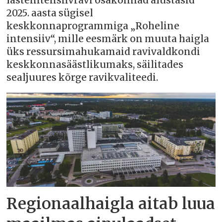
lasteintensiivravi osakonnad alustasid
2025. aasta sügisel
keskkonnaprogrammiga „Roheline
intensiiv“, mille eesmärk on muuta haigla
üks ressursimahukamaid ravivaldkondi
keskkonnasäästlikumaks, säilitades
sealjuures kõrge ravikvaliteedi.
Regionaalhaigla aitab luua