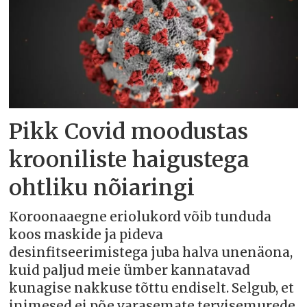
Pikk Covid moodustas
krooniliste haigustega
ohtliku nõiaringi
Koroonaaegne eriolukord võib tunduda
koos maskide ja pideva
desinfitseerimistega juba halva unenäona,
kuid paljud meie ümber kannatavad
kunagise nakkuse tõttu endiselt. Selgub, et
inimesed ei põe varasemate tervisemurede