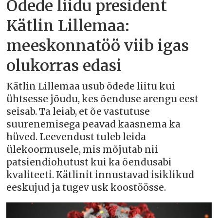
Õdede liidu president
Kätlin Lillemaa:
meeskonnatöö viib igas
olukorras edasi
Kätlin Lillemaa usub õdede liitu kui
ühtsesse jõudu, kes õenduse arengu eest
seisab. Ta leiab, et õe vastutuse
suurenemisega peavad kaasnema ka
hüved. Leevendust tuleb leida
ülekoormusele, mis mõjutab nii
patsiendiohutust kui ka õendusabi
kvaliteeti. Kätlinit innustavad isiklikud
eeskujud ja tugev usk koostöösse.