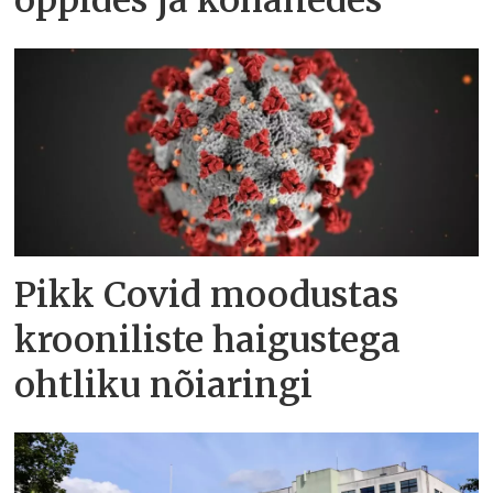
õppides ja kohanedes
Pikk Covid moodustas
krooniliste haigustega
ohtliku nõiaringi