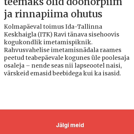
teemaks olid doonorpiim
ja rinnapiima ohutus
Kolmapäeval toimus Ida-Tallinna
Keskhaigla (ITK) Ravi tänava sisehoovis
kogukondlik imetamispiknik.
Rahvusvahelise imetamisnädala raames
peetud teabepäevale kogunes üle poolesaja
osaleja – nende seas nii lapseootel naisi,
värskeid emasid beebidega kui ka isasid.
Jälgi meid