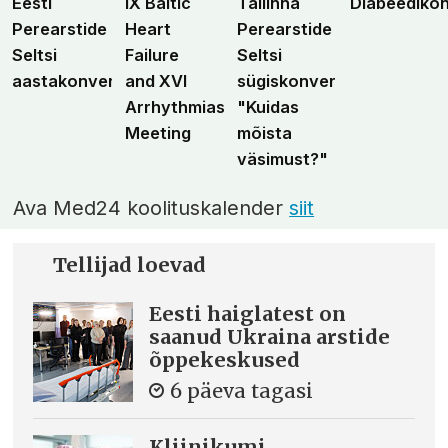
Eesti
IX Baltic
Tallinna
Diabeediko
Perearstide
Heart
Perearstide
Seltsi
Failure
Seltsi
aastakonverents
and XVI
sügiskonverents
Arrhythmias
"Kuidas
Meeting
mõista
väsimust?"
Ava Med24 koolituskalender
siit
Tellijad loevad
Eesti haiglatest on
saanud Ukraina arstide
õppekeskused
6 päeva tagasi
Kliinikumi