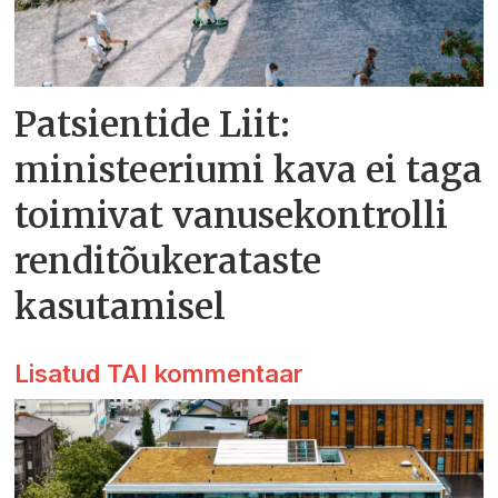
Patsientide Liit:
ministeeriumi kava ei taga
toimivat vanusekontrolli
renditõukerataste
kasutamisel
Lisatud TAI kommentaar