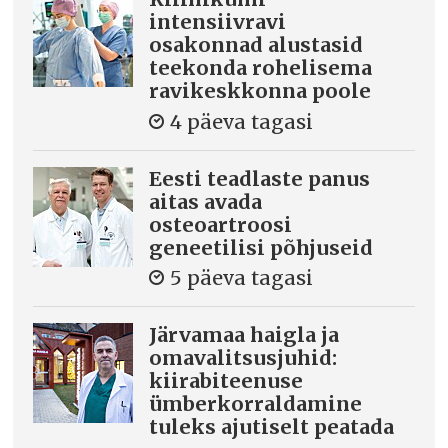
intensiivravi
osakonnad alustasid
teekonda rohelisema
ravikeskkonna poole
4 päeva tagasi
Eesti teadlaste panus
aitas avada
osteoartroosi
geneetilisi põhjuseid
5 päeva tagasi
Järvamaa haigla ja
omavalitsusjuhid:
kiirabiteenuse
ümberkorraldamine
tuleks ajutiselt peatada