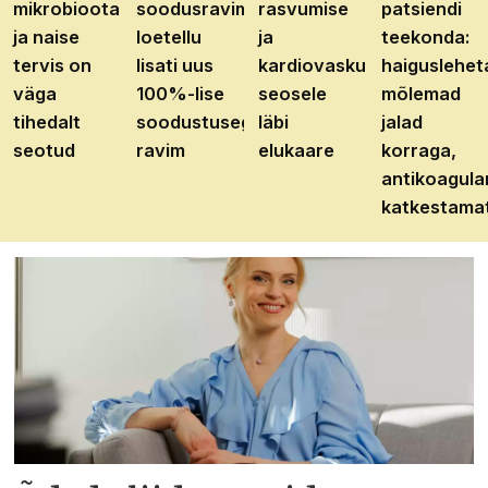
mikrobioota
soodusravimite
rasvumise
patsiendi
ja naise
loetellu
ja
teekonda:
tervis on
lisati uus
kardiovaskulaarhaiguste
haiguslehet
väga
100%-lise
seosele
mõlemad
tihedalt
soodustusega
läbi
jalad
seotud
ravim
elukaare
korraga,
antikoagula
katkestama