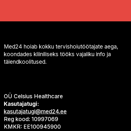
Med24 hoiab kokku tervishoiutöötajate aega,
koondades kliiniliseks tööks vajaliku info ja
täiendkoolitused.
OÜ Celsius Healthcare
Kasutajatugi:
kasutajatugi@med24.ee
Reg kood: 10997069
KMKR: EE100945900