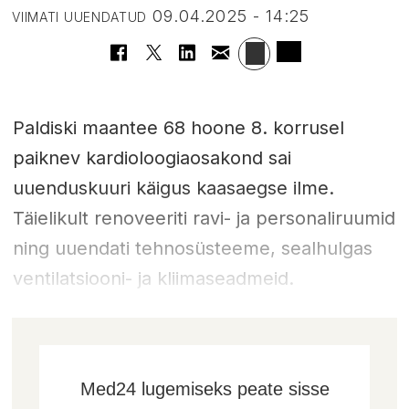
09.04.2025 - 14:25
VIIMATI UUENDATUD
Paldiski maantee 68 hoone 8. korrusel
paiknev kardioloogiaosakond sai
uuenduskuuri käigus kaasaegse ilme.
Täielikult renoveeriti ravi- ja personaliruumid
ning uuendati tehnosüsteeme, sealhulgas
ventilatsiooni- ja kliimaseadmeid.
Med24 lugemiseks peate sisse