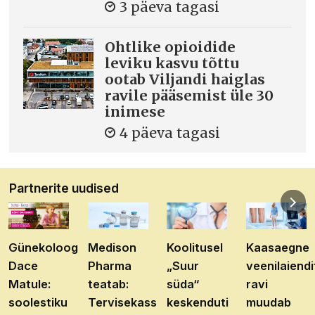
3 päeva tagasi
Ohtlike opioidide
leviku kasvu tõttu
ootab Viljandi haiglas
ravile pääsemist üle 30
inimese
4 päeva tagasi
Partnerite uudised
Günekoloog
Medison
Koolitusel
Kaasaegne
Dace
Pharma
„Suur
veenilaiendi
Matule:
teatab:
süda“
ravi
soolestiku
Tervisekassa
keskenduti
muudab