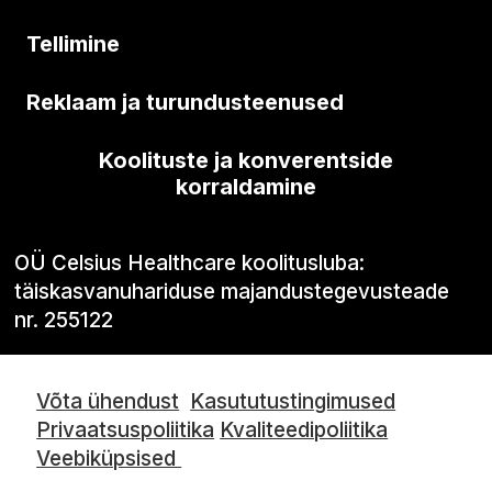
Tellimine
Reklaam ja turundusteenused
Koolituste ja konverentside
korraldamine
OÜ Celsius Healthcare koolitusluba:
täiskasvanuhariduse majandustegevusteade
nr. 255122
Võta ühendust
Kasututustingimused
Privaatsuspoliitika
Kvaliteedipoliitika
Veebiküpsised