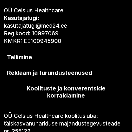
OÜ Celsius Healthcare
Kasutajatugi:
kasutajatugi@med24.ee
Reg kood: 10997069
KMKR: EE100945900
Tellimine
Reklaam ja turundusteenused
Koolituste ja konverentside
korraldamine
OÜ Celsius Healthcare koolitusluba:
täiskasvanuhariduse majandustegevusteade
nr. 255122