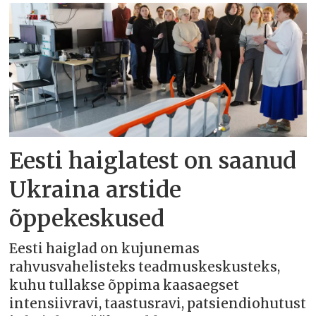
Eesti haiglatest on saanud
Ukraina arstide
õppekeskused
Eesti haiglad on kujunemas
rahvusvahelisteks teadmuskeskusteks,
kuhu tullakse õppima kaasaegset
intensiivravi, taastusravi, patsiendiohutust