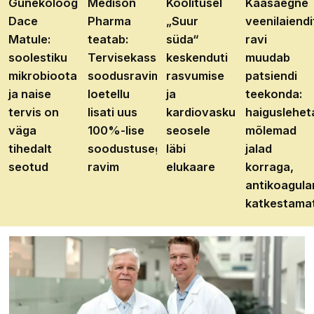
Günekoloog
Medison
Koolitusel
Kaasaegne
Dace
Pharma
„Suur
veenilaiendi
Matule:
teatab:
süda“
ravi
soolestiku
Tervisekassa
keskenduti
muudab
mikrobioota
soodusravimite
rasvumise
patsiendi
ja naise
loetellu
ja
teekonda:
tervis on
lisati uus
kardiovaskulaarhaiguste
haiguslehet
väga
100%-lise
seosele
mõlemad
tihedalt
soodustusega
läbi
jalad
seotud
ravim
elukaare
korraga,
antikoagula
katkestama