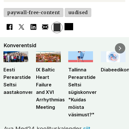
paywall-free-content
uudised
Konverentsid
Eesti
IX Baltic
Tallinna
Diabeediko
Perearstide
Heart
Perearstide
Seltsi
Failure
Seltsi
aastakonverents
and XVI
sügiskonverents
Arrhythmias
"Kuidas
Meeting
mõista
väsimust?"
Ava Med24 koolituskalender
siit