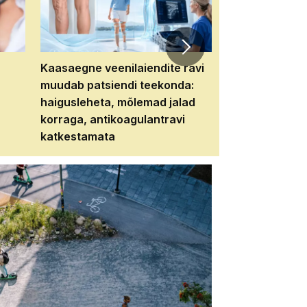
Kaasaegne veenilaiendite ravi
Veebiseminar:
muudab patsiendi teekonda:
patsiendi neere
haigusleheta, mõlemad jalad
tema tulevikku
korraga, antikoagulantravi
katkestamata