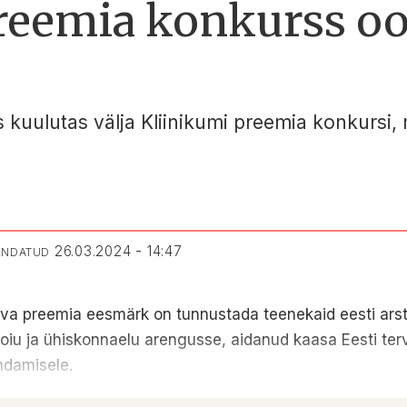
reemia konkurss oo
us kuulutas välja Kliinikumi preemia konkursi, 
26.03.2024 - 14:47
UENDATUD
va preemia eesmärk on tunnustada teenekaid eesti ars
hoiu ja ühiskonnaelu arengusse, aidanud kaasa Eesti ter
andamisele.