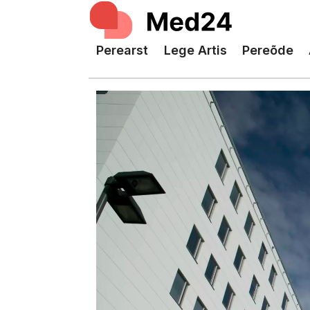
Perearst
Lege Artis
Pereõde