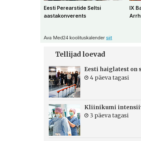
Eesti Perearstide Seltsi
IX B
aastakonverents
Arrh
Ava Med24 koolituskalender
siit
Tellijad loevad
Eesti haiglatest on
4 päeva tagasi
Kliinikumi intensi
3 päeva tagasi