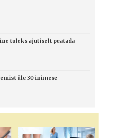
ne tuleks ajutiselt peatada
semist üle 30 inimese