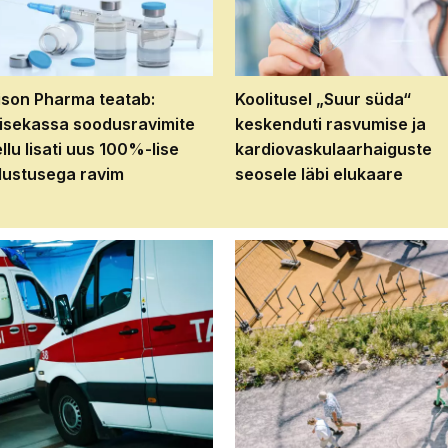
son Pharma teatab:
Koolitusel „Suur süda“
isekassa soodusravimite
keskenduti rasvumise ja
ellu lisati uus 100%-lise
kardiovaskulaarhaiguste
ustusega ravim
seosele läbi elukaare