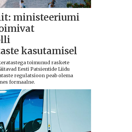
iit: ministeeriumi
toimivat
lli
taste kasutamisel
ukeratastega toimunud raskete
tavad Eesti Patsientide Liidu
ataste regulatsioon peab olema
ksnes formaalne.