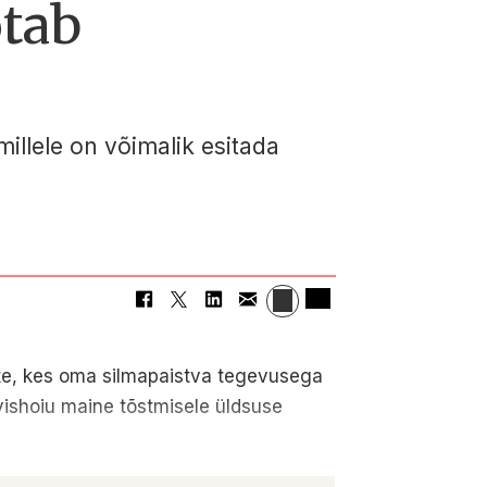
tab
millele on võimalik esitada
te, kes oma silmapaistva tegevusega
vishoiu maine tõstmisele üldsuse