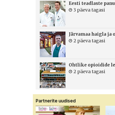
Eesti teadlaste panu
3 päeva tagasi
Järvamaa haigla ja 
2 päeva tagasi
Ohtlike opioidide le
2 päeva tagasi
Partnerite uudised