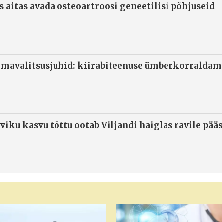
s aitas avada osteoartroosi geneetilisi põhjuseid
omavalitsusjuhid: kiirabiteenuse ümberkorraldami
viku kasvu tõttu ootab Viljandi haiglas ravile pää