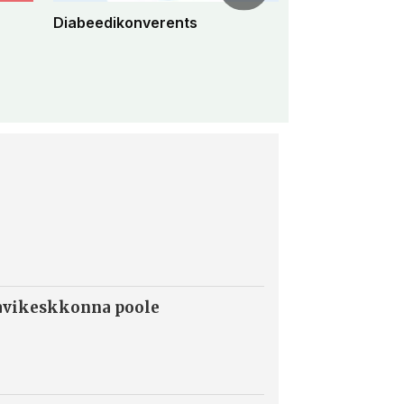
Diabeedikonverents
Peremeditsiini 
konverents 2
ravikeskkonna poole