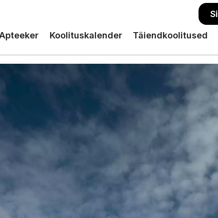
S
Apteeker
Koolituskalender
Täiendkoolitused