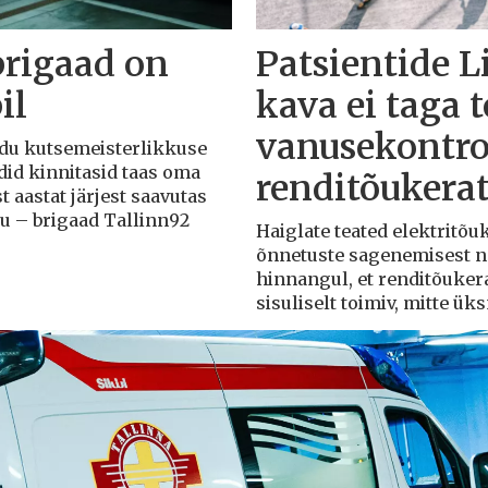
brigaad on
Patsientide L
il
kava ei taga 
vanusekontro
Liidu kutsemeisterlikkuse
adid kinnitasid taas oma
renditõukera
t aastat järjest saavutas
du – brigaad Tallinn92
Haiglate teated elektritõ
õnnetuste sagenemisest näi
hinnangul, et renditõuker
sisuliselt toimiv, mitte ü