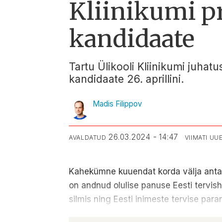
Kliinikumi p
kandidaate
Tartu Ülikooli Kliinikumi juhat
kandidaate 26. aprillini.
Madis Filippov
26.03.2024 - 14:47
AVALDATUD
VIIMATI U
Kahekümne kuuendat korda välja anta
on andnud olulise panuse Eesti tervis
silmis ning Eesti inimeste tervise par