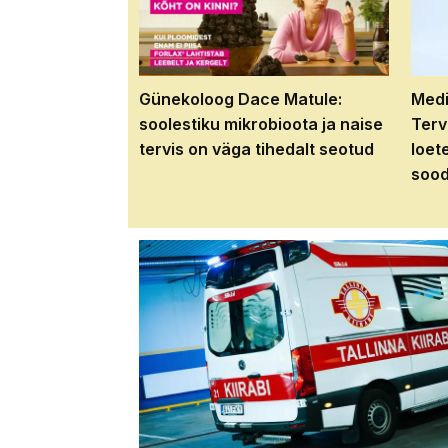
Günekoloog Dace Matule:
Medi
soolestiku mikrobioota ja naise
Terv
tervis on väga tihedalt seotud
loet
sood