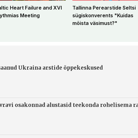
altic Heart Failure and XVI
Tallinna Perearstide Seltsi
ythmias Meeting
sügiskonverents "Kuidas
mõista väsimust?"
 saanud Ukraina arstide õppekeskused
ivravi osakonnad alustasid teekonda rohelisema 