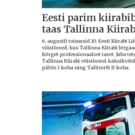
Eesti parim kiirabi
taas Tallinna Kiirab
6. augustil toimusid 10. Eesti Kiirabi 
võistlused, kus Tallinna Kiirabi briga
kõrget professionaalset taset. Juba teis
Tallinna Kiirabi võistlustel kaksikvõi
pälvis I koha ning Tallinn91 II koha.