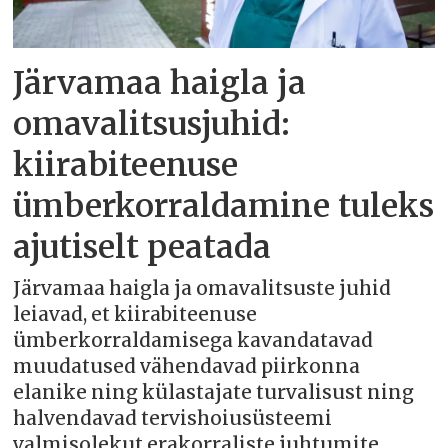
Järvamaa haigla ja
omavalitsusjuhid:
kiirabiteenuse
ümberkorraldamine tuleks
ajutiselt peatada
Järvamaa haigla ja omavalitsuste juhid
leiavad, et kiirabiteenuse
ümberkorraldamisega kavandatavad
muudatused vähendavad piirkonna
elanike ning külastajate turvalisust ning
halvendavad tervishoiusüsteemi
valmisolekut erakorraliste juhtumite