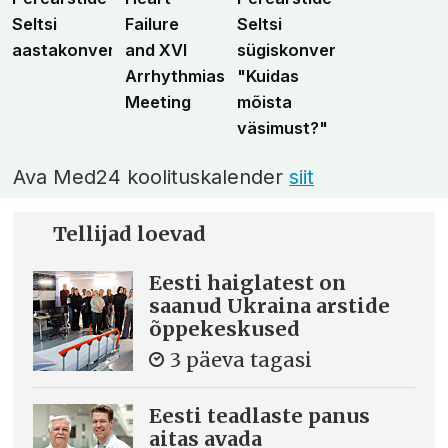
Seltsi
Failure
Seltsi
aastakonverents
and XVI
sügiskonverents
Arrhythmias
"Kuidas
Meeting
mõista
väsimust?"
Ava Med24 koolituskalender
siit
Tellijad loevad
Eesti haiglatest on
saanud Ukraina arstide
õppekeskused
3 päeva tagasi
Eesti teadlaste panus
aitas avada