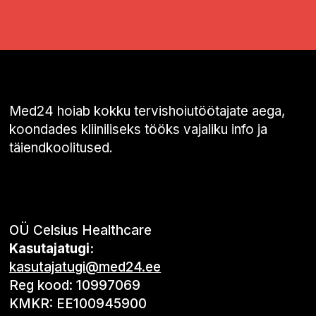
Med24 hoiab kokku tervishoiutöötajate aega,
koondades kliiniliseks tööks vajaliku info ja
täiendkoolitused.
OÜ Celsius Healthcare
Kasutajatugi:
kasutajatugi@med24.ee
Reg kood: 10997069
KMKR: EE100945900