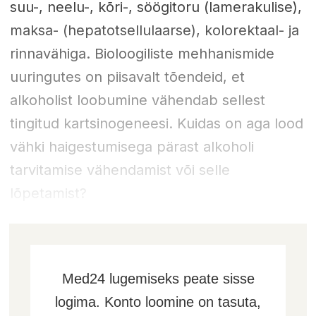
suu-, neelu-, kõri-, söögitoru (lamerakulise),
maksa- (hepatotsellulaarse), kolorektaal- ja
rinnavähiga. Bioloogiliste mehhanismide
uuringutes on piisavalt tõendeid, et
alkoholist loobumine vähendab sellest
tingitud kartsinogeneesi. Kuidas on aga lood
vähki haigestumisega pärast alkoholi
tarvitamise vähendamist või selle
lõpetamist?
Med24 lugemiseks peate sisse
logima. Konto loomine on tasuta,