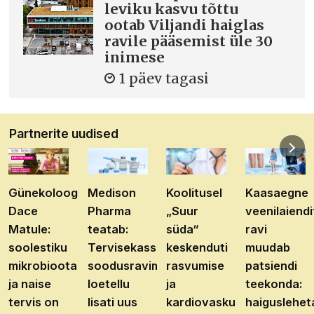
leviku kasvu tõttu
ootab Viljandi haiglas
ravile pääsemist üle 30
inimese
1 päev tagasi
Partnerite uudised
Günekoloog
Medison
Koolitusel
Kaasaegne
Dace
Pharma
„Suur
veenilaiendi
Matule:
teatab:
süda“
ravi
soolestiku
Tervisekassa
keskenduti
muudab
mikrobioota
soodusravimite
rasvumise
patsiendi
ja naise
loetellu
ja
teekonda:
tervis on
lisati uus
kardiovaskulaarhaiguste
haiguslehet