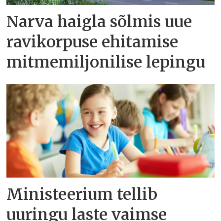
Narva haigla sõlmis uue
ravikorpuse ehitamise
mitmemiljonilise lepingu
Ministeerium tellib
uuringu laste vaimse