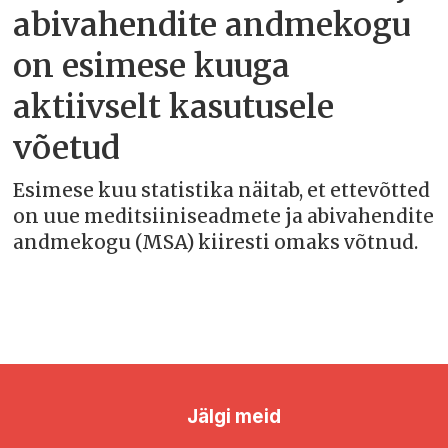
abivahendite andmekogu
on esimese kuuga
aktiivselt kasutusele
võetud
Esimese kuu statistika näitab, et ettevõtted
on uue meditsiiniseadmete ja abivahendite
andmekogu (MSA) kiiresti omaks võtnud.
Jälgi meid