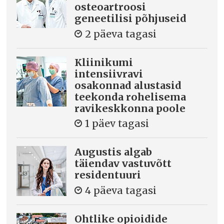
osteoartroosi
geneetilisi põhjuseid
2 päeva tagasi
Kliinikumi
intensiivravi
osakonnad alustasid
teekonda rohelisema
ravikeskkonna poole
1 päev tagasi
Augustis algab
täiendav vastuvõtt
residentuuri
4 päeva tagasi
Ohtlike opioidide