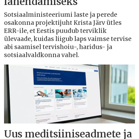
lahendamiseks
Sotsiaalministeeriumi laste ja perede
osakonna projektijuht Krista Järv ütles
ERR-ile, et Eestis puudub terviklik
ülevaade, kuidas liigub laps vaimse tervise
abi saamisel tervishoiu-, haridus- ja
sotsiaalvaldkonna vahel.
Uus meditsiiniseadmete ja