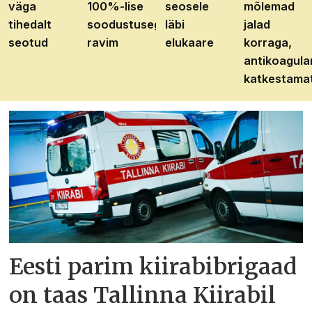
väga
100%-lise
seosele
mõlemad
tihedalt
soodustusega
läbi
jalad
seotud
ravim
elukaare
korraga,
antikoagula
katkestama
Eesti parim kiirabibrigaad
on taas Tallinna Kiirabil