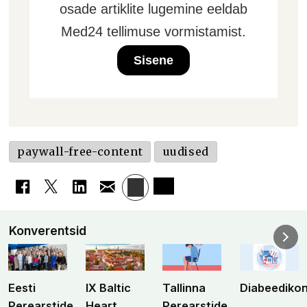
osade artiklite lugemine eeldab
Med24 tellimuse vormistamist.
Sisene
paywall-free-content
uudised
Konverentsid
Eesti
IX Baltic
Tallinna
Diabeediko
Perearstide
Heart
Perearstide