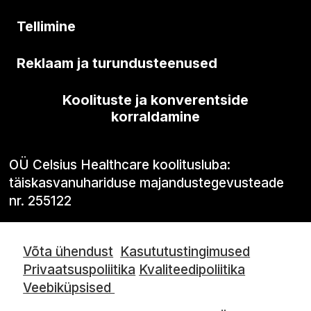
Tellimine
Reklaam ja turundusteenused
Koolituste ja konverentside
korraldamine
OÜ Celsius Healthcare koolitusluba:
täiskasvanuhariduse majandustegevusteade
nr. 255122
Võta ühendust
Kasututustingimused
Privaatsuspoliitika
Kvaliteedipoliitika
Veebiküpsised